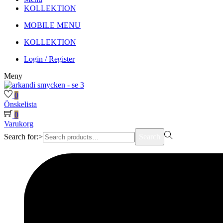
KOLLEKTION
MOBILE MENU
KOLLEKTION
Login / Register
Meny
0
Önskelista
0
Varukorg
Search for:>
Search