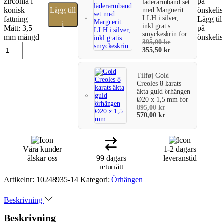
zirconia i
på
läderarmband set
konisk
Lägg till
önskeli
med Marguerit
LLH i silver,
fattning
Lägg til
i
inkl gratis
Mått: 3,5
på
smyckeskrin
for
mm mängd
önskeli
varukorg
395,00
kr
355,50
kr
Tilføj
Gold
Creoles 8 karats
äkta guld örhängen
Ø20 x 1,5 mm
for
895,00
kr
570,00
kr
Våra kunder
1-2 dagars
älskar oss
99 dagars
leveranstid
returrätt
Artikelnr:
10248935-14
Kategori:
Örhängen
Beskrivning
Beskrivning