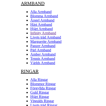
ARMBAND
Alla Armband
Blomma Armband
Ängel Armband
Häst Armband
Hjärt Armband
Infinity Armband
Livets träd Armband
Marguerite Armband
Panzer Armband
Pärl Armband
Amber Armband
Tennis Armband
Världs Armband
RINGAR
Alla Ringar
Blommor Ringar
Förgyllda Ringar
Guld Ringar
Hjärt Ringar
Vitgulds Ringar
Livets träd Ringar