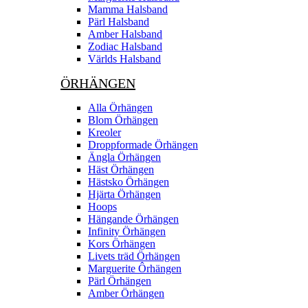
Mamma Halsband
Pärl Halsband
Amber Halsband
Zodiac Halsband
Världs Halsband
ÖRHÄNGEN
Alla Örhängen
Blom Örhängen
Kreoler
Droppformade Örhängen
Ängla Örhängen
Häst Örhängen
Hästsko Örhängen
Hjärta Örhängen
Hoops
Hängande Örhängen
Infinity Örhängen
Kors Örhängen
Livets träd Örhängen
Marguerite Ôrhängen
Pärl Örhängen
Amber Örhängen