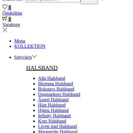
0
Önskelista
0
Varukorg
Menu
KOLLEKTION
Smycken
HALSBAND
Alla Halsband
Blomma Halsband
Bokstavs Halsband
Dagmarkors Halsband
Ängel Halsband
Häst Halsband
Hjärta Halsband
Infinity Halsband
Kors Halsband
Livets träd Halsband
Marguerite Halsband