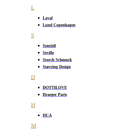
L
Laval
Lund Copenhagen
S
Sentiell
Seville
Storch Schmuck
Støvring Design
D
DOTTILOVE
Draeger Paris
H
HCA
M