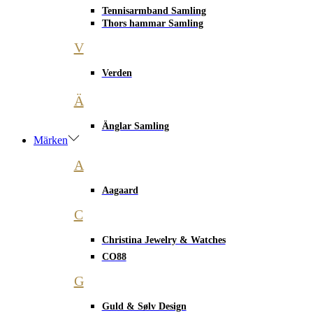
Tennisarmband Samling
Thors hammar Samling
V
Verden
Ä
Änglar Samling
Märken
A
Aagaard
C
Christina Jewelry & Watches
CO88
G
Guld & Sølv Design