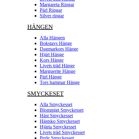
Margareta Ringar
Pärl Ringar
Silver ringar
HÄNGEN
Alla Hängen
Bokstavs Hänge
Dagmarkors Hänge
Hjärt Hänge
Kors Hänge
Livets träd Hänge
Marguerite Hänge
Pärl Hänge
Tors hammar Hänge
SMYCKESET
Alla Smyckesset
Blommigt Smyckesset
Häst Smyckesset
Hästsko Smyckesset
Hjärta Smyckesset
Livets träd Smyckesset
Perle Smyckesset