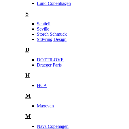
Lund Copenhagen
S
Sentiell
Seville
Storch Schmuck
Støvring Design
D
DOTTILOVE
Draeger Paris
H
HCA
M
Maxevan
M
Nava Copenagen