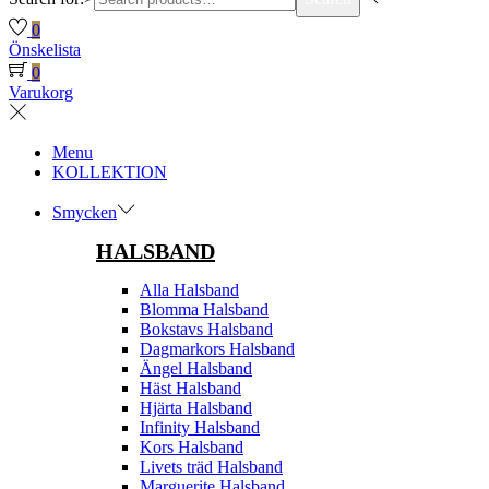
0
Önskelista
0
Varukorg
Menu
KOLLEKTION
Smycken
HALSBAND
Alla Halsband
Blomma Halsband
Bokstavs Halsband
Dagmarkors Halsband
Ängel Halsband
Häst Halsband
Hjärta Halsband
Infinity Halsband
Kors Halsband
Livets träd Halsband
Marguerite Halsband