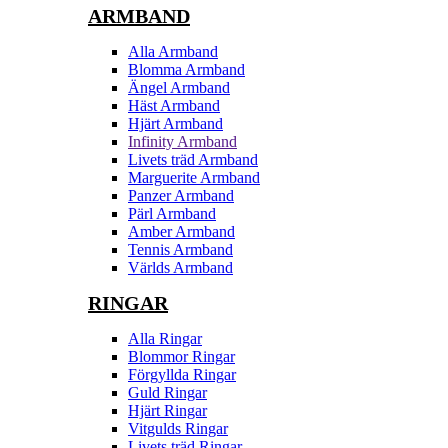
ARMBAND
Alla Armband
Blomma Armband
Ängel Armband
Häst Armband
Hjärt Armband
Infinity Armband
Livets träd Armband
Marguerite Armband
Panzer Armband
Pärl Armband
Amber Armband
Tennis Armband
Världs Armband
RINGAR
Alla Ringar
Blommor Ringar
Förgyllda Ringar
Guld Ringar
Hjärt Ringar
Vitgulds Ringar
Livets träd Ringar