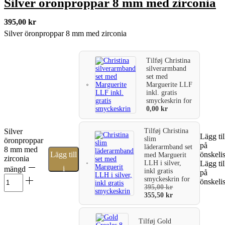
Silver öronproppar 8 mm med zirconia
395,00
kr
Silver öronproppar 8 mm med zirconia
Tilføj
Christina
silverarmband
set med
Marguerite LLF
inkl. gratis
smyckeskrin
for
0,00
kr
Silver
Tilføj
Christina
Lägg til
slim
öronproppar
på
läderarmband set
8 mm med
Lägg till
önskeli
med Marguerit
zirconia
LLH i silver,
Lägg til
i
mängd
inkl gratis
på
smyckeskrin
for
önskeli
varukorg
395,00
kr
355,50
kr
Tilføj
Gold