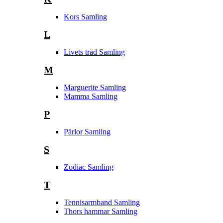
Kors Samling
L
Livets träd Samling
M
Marguerite Samling
Mamma Samling
P
Pärlor Samling
S
Zodiac Samling
T
Tennisarmband Samling
Thors hammar Samling