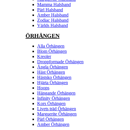
Mamma Halsband
Pärl Halsband
Amber Halsband
Zodiac Halsband
Världs Halsband
ÖRHÄNGEN
Alla Örhängen
Blom Örhängen
Kreoler
Droppformade Örhängen
Ängla Örhängen
Häst Örhängen
Hästsko Örhängen
Hjärta Örhängen
Hoops
Hängande Örhängen
Infinity Örhängen
Kors Örhängen
Livets träd Örhängen
Marguerite Ôrhängen
Pärl Örhängen
Amber Örhängen