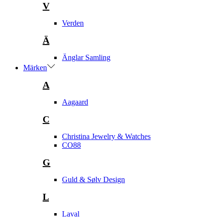
V
Verden
Ä
Änglar Samling
Märken
A
Aagaard
C
Christina Jewelry & Watches
CO88
G
Guld & Sølv Design
L
Laval