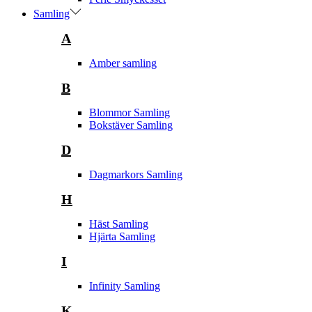
Samling
A
Amber samling
B
Blommor Samling
Bokstäver Samling
D
Dagmarkors Samling
H
Häst Samling
Hjärta Samling
I
Infinity Samling
K