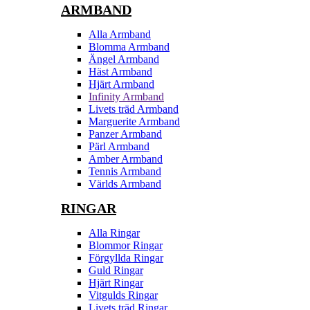
ARMBAND
Alla Armband
Blomma Armband
Ängel Armband
Häst Armband
Hjärt Armband
Infinity Armband
Livets träd Armband
Marguerite Armband
Panzer Armband
Pärl Armband
Amber Armband
Tennis Armband
Världs Armband
RINGAR
Alla Ringar
Blommor Ringar
Förgyllda Ringar
Guld Ringar
Hjärt Ringar
Vitgulds Ringar
Livets träd Ringar