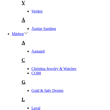
V
Verden
Ä
Änglar Samling
Märken
A
Aagaard
C
Christina Jewelry & Watches
CO88
G
Guld & Sølv Design
L
Laval