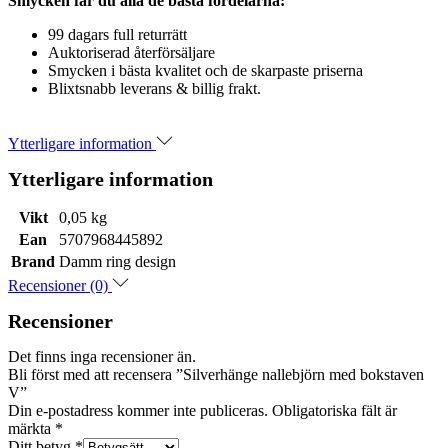
Smycken får du alla de bästa fördelarna:
99 dagars full returrätt
Auktoriserad återförsäljare
Smycken i bästa kvalitet och de skarpaste priserna
Blixtsnabb leverans & billig frakt.
Ytterligare information
Ytterligare information
Vikt
0,05 kg
Ean
5707968445892
Brand
Damm ring design
Recensioner (0)
Recensioner
Det finns inga recensioner än.
Bli först med att recensera ”Silverhänge nallebjörn med bokstaven
V”
Din e-postadress kommer inte publiceras.
Obligatoriska fält är
märkta
*
Ditt betyg
*