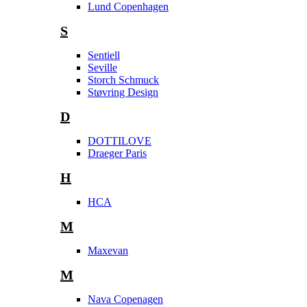
Lund Copenhagen
S
Sentiell
Seville
Storch Schmuck
Støvring Design
D
DOTTILOVE
Draeger Paris
H
HCA
M
Maxevan
M
Nava Copenagen