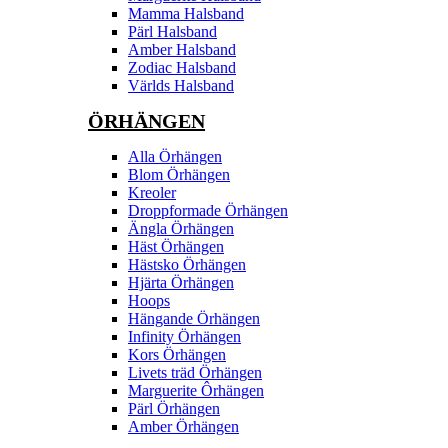
Mamma Halsband
Pärl Halsband
Amber Halsband
Zodiac Halsband
Världs Halsband
ÖRHÄNGEN
Alla Örhängen
Blom Örhängen
Kreoler
Droppformade Örhängen
Ängla Örhängen
Häst Örhängen
Hästsko Örhängen
Hjärta Örhängen
Hoops
Hängande Örhängen
Infinity Örhängen
Kors Örhängen
Livets träd Örhängen
Marguerite Ôrhängen
Pärl Örhängen
Amber Örhängen