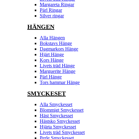
Margareta Ringar
Pärl Ringar
Silver ringar
HÄNGEN
Alla Hängen
Bokstavs Hänge
Dagmarkors Hänge
Hjärt Hänge
Kors Hänge
Livets träd Hänge
Marguerite Hänge
Pärl Hänge
Tors hammar Hänge
SMYCKESET
Alla Smyckesset
Blommigt Smyckesset
Häst Smyckesset
Hästsko Smyckesset
Hjärta Smyckesset
Livets träd Smyckesset
Perle Smyckesset