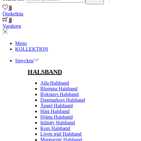
0
Önskelista
0
Varukorg
Menu
KOLLEKTION
Smycken
HALSBAND
Alla Halsband
Blomma Halsband
Bokstavs Halsband
Dagmarkors Halsband
Ängel Halsband
Häst Halsband
Hjärta Halsband
Infinity Halsband
Kors Halsband
Livets träd Halsband
Marguerite Halsband