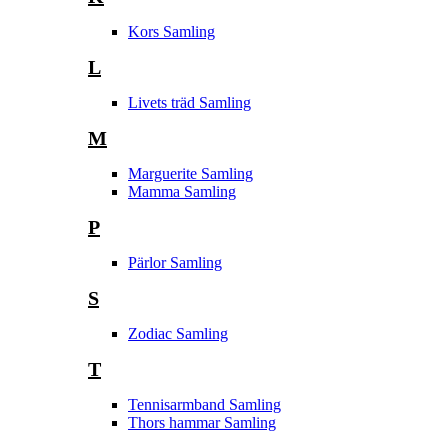
Kors Samling
L
Livets träd Samling
M
Marguerite Samling
Mamma Samling
P
Pärlor Samling
S
Zodiac Samling
T
Tennisarmband Samling
Thors hammar Samling