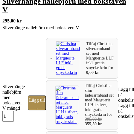
Silverhänge nallebjörn med bokstaven
V
295,00
kr
Silverhänge nallebjörn med bokstaven V
Tilføj
Christina
silverarmband
set med
Marguerite LLF
inkl. gratis
smyckeskrin
for
0,00
kr
Tilføj
Christina
Silverhänge
Lägg till
slim
nallebjörn
på
läderarmband set
med
Lägg till
önskelis
med Marguerit
bokstaven
LLH i silver,
Lägg till
V mängd
i
inkl gratis
på
smyckeskrin
for
önskelis
varukorg
395,00
kr
355,50
kr