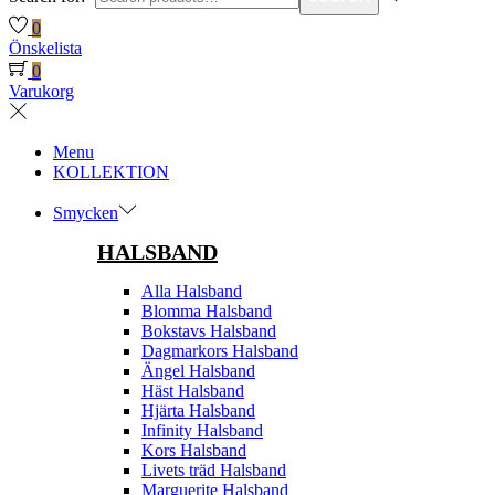
0
Önskelista
0
Varukorg
Menu
KOLLEKTION
Smycken
HALSBAND
Alla Halsband
Blomma Halsband
Bokstavs Halsband
Dagmarkors Halsband
Ängel Halsband
Häst Halsband
Hjärta Halsband
Infinity Halsband
Kors Halsband
Livets träd Halsband
Marguerite Halsband