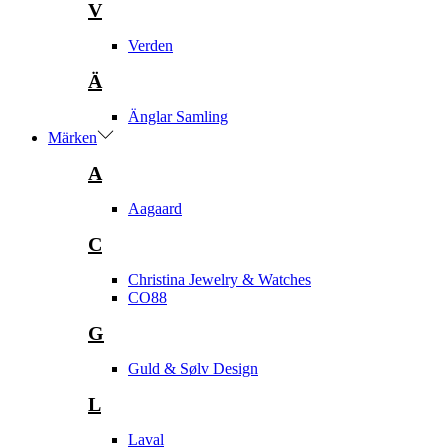
V
Verden
Ä
Änglar Samling
Märken
A
Aagaard
C
Christina Jewelry & Watches
CO88
G
Guld & Sølv Design
L
Laval