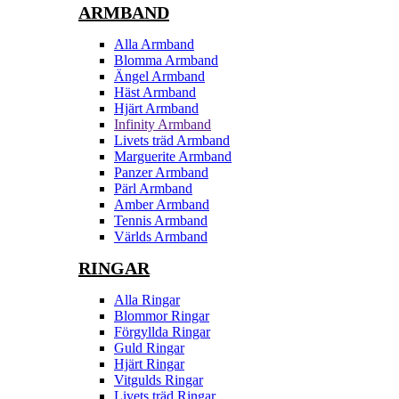
ARMBAND
Alla Armband
Blomma Armband
Ängel Armband
Häst Armband
Hjärt Armband
Infinity Armband
Livets träd Armband
Marguerite Armband
Panzer Armband
Pärl Armband
Amber Armband
Tennis Armband
Världs Armband
RINGAR
Alla Ringar
Blommor Ringar
Förgyllda Ringar
Guld Ringar
Hjärt Ringar
Vitgulds Ringar
Livets träd Ringar