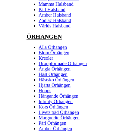
Mamma Halsband
Pärl Halsband
Amber Halsband
Zodiac Halsband
Världs Halsband
ÖRHÄNGEN
Alla Örhängen
Blom Örhängen
Kreoler
Droppformade Örhängen
Ängla Örhängen
Häst Örhängen
Hästsko Örhängen
Hjärta Örhängen
Hoops
Hängande Örhängen
Infinity Örhängen
Kors Örhängen
Livets träd Örhängen
Marguerite Ôrhängen
Pärl Örhängen
Amber Örhängen