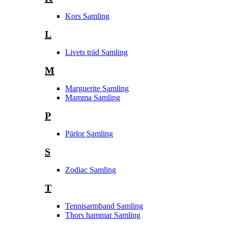
Kors Samling
L
Livets träd Samling
M
Marguerite Samling
Mamma Samling
P
Pärlor Samling
S
Zodiac Samling
T
Tennisarmband Samling
Thors hammar Samling