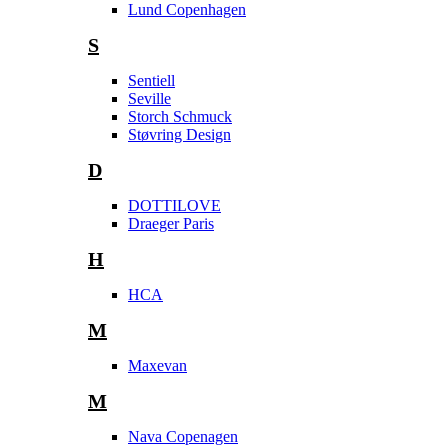
Lund Copenhagen
S
Sentiell
Seville
Storch Schmuck
Støvring Design
D
DOTTILOVE
Draeger Paris
H
HCA
M
Maxevan
M
Nava Copenagen