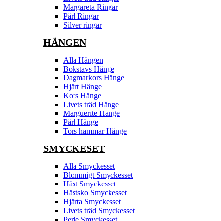
Margareta Ringar
Pärl Ringar
Silver ringar
HÄNGEN
Alla Hängen
Bokstavs Hänge
Dagmarkors Hänge
Hjärt Hänge
Kors Hänge
Livets träd Hänge
Marguerite Hänge
Pärl Hänge
Tors hammar Hänge
SMYCKESET
Alla Smyckesset
Blommigt Smyckesset
Häst Smyckesset
Hästsko Smyckesset
Hjärta Smyckesset
Livets träd Smyckesset
Perle Smyckesset