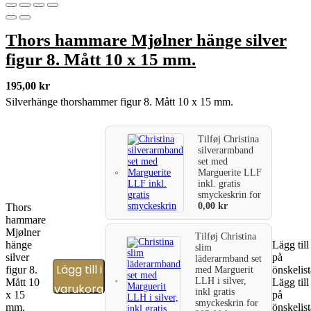
Thors hammare Mjølner hänge silver
figur 8. Mått 10 x 15 mm.
195,00
kr
Silverhänge thorshammer figur 8. Mått 10 x 15 mm.
Tilføj
Christina
silverarmband
set med
Marguerite LLF
inkl. gratis
smyckeskrin
for
0,00
kr
Thors
hammare
Mjølner
Tilføj
Christina
hänge
Lägg till
slim
silver
på
läderarmband set
Lägg till i
figur 8.
önskelis
med Marguerit
LLH i silver,
Mått 10
Lägg till
varukorg
inkl gratis
x 15
på
smyckeskrin
for
mm.
önskelis