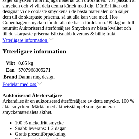
säljer smycken i alla möjliga material och utföranden. Vår passion är
smycken och vi vill dela denna kärlek med dig. Därför hittar och
designar vi de coolaste smyckena i de bästa materialen och säljer
dem till de skarpaste priserna, så att alla kan vara med. Hos
Copenhagen smycken får du alla de bästa fördelarna: 99 dagars full
returrätt Auktoriserad återförsäljare Smycken av bästa kvalitet och
till de skarpaste priserna Blixtsnabb leverans & billig frakt.
Ytterligare information
Ytterligare information
Vikt
0,05 kg
Ean
5707968305271
Brand
Damm ring design
Fördelar med oss
Auktoriserad Återförsäljare
Arkandi.se är en auktoriserad återförsäljare av detta smycke. 100 %
äkta smycken. Märkta med äkthetsstämpel som garanterar
smyckematerialets äkthet.
100 % nickelfritt smycke
Snabb leverans: 1-2 dagar
Gratis presentförpackning