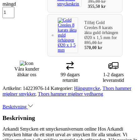
395,00
kr
mängd
355,50
kr
Tilføj
Gold
Creoles 8 karats
äkta guld örhängen
Ø20 x 1,5 mm
for
895,00
kr
570,00
kr
Våra kunder
älskar oss
99 dagars
1-2 dagars
returrätt
leveranstid
Artikelnr:
14223976-14
Kategorier:
Hängsmycke
,
Thors hammer
mjølner smykker
,
Thors hammer mjølner vedhaeng
Beskrivning
Beskrivning
Arkandi Smycken ett smyckesuniversum online Hos Arkandi
Smycken hittar du ett stort urval av smycken för alla smaker. Vi