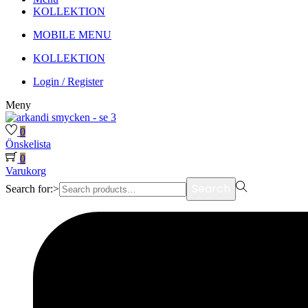
KOLLEKTION
MOBILE MENU
KOLLEKTION
Login / Register
Meny
0
Önskelista
0
Varukorg
Search
Search for:>