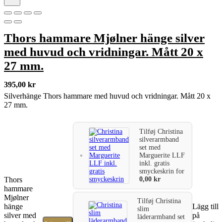
Thors hammare Mjølner hänge silver
med huvud och vridningar. Mått 20 x
27 mm.
395,00
kr
Silverhänge Thors hammare med huvud och vridningar. Mått 20 x
27 mm.
Tilføj
Christina
silverarmband
set med
Marguerite LLF
inkl. gratis
smyckeskrin
for
0,00
kr
Thors
hammare
Mjølner
Tilføj
Christina
hänge
Lägg till
slim
silver med
på
läderarmband set