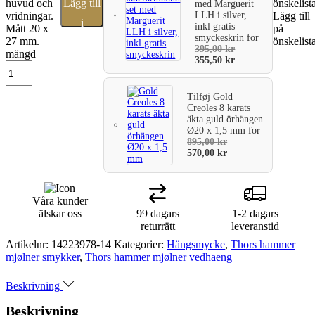
huvud och
Lägg till
önskelist
med Marguerit
LLH i silver,
vridningar.
Lägg till
i
inkl gratis
Mått 20 x
på
smyckeskrin
for
27 mm.
önskelist
varukorg
395,00
kr
mängd
355,50
kr
Tilføj
Gold
Creoles 8 karats
äkta guld örhängen
Ø20 x 1,5 mm
for
895,00
kr
570,00
kr
Våra kunder
älskar oss
99 dagars
1-2 dagars
returrätt
leveranstid
Artikelnr:
14223978-14
Kategorier:
Hängsmycke
,
Thors hammer
mjølner smykker
,
Thors hammer mjølner vedhaeng
Beskrivning
Beskrivning