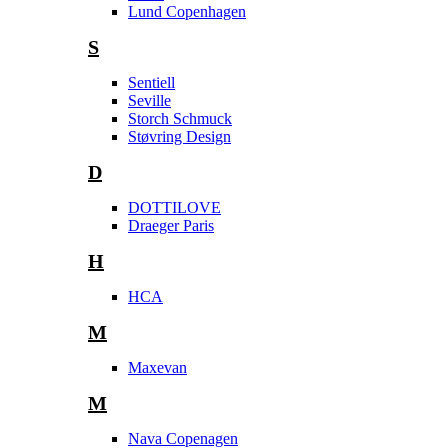
Lund Copenhagen
S
Sentiell
Seville
Storch Schmuck
Støvring Design
D
DOTTILOVE
Draeger Paris
H
HCA
M
Maxevan
M
Nava Copenagen