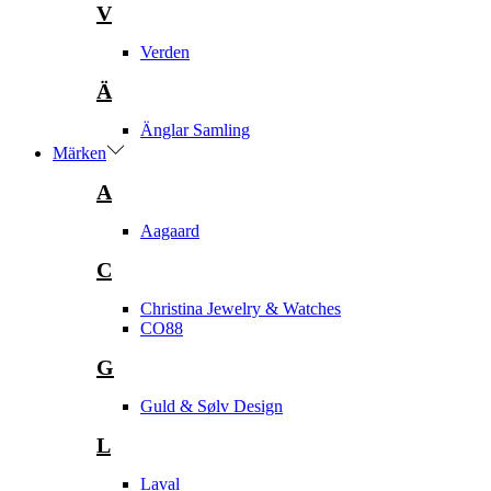
V
Verden
Ä
Änglar Samling
Märken
A
Aagaard
C
Christina Jewelry & Watches
CO88
G
Guld & Sølv Design
L
Laval