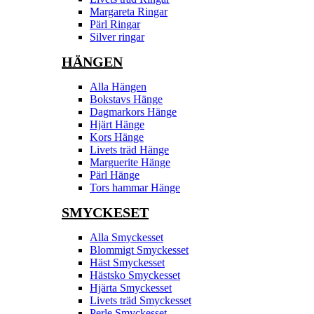
Margareta Ringar
Pärl Ringar
Silver ringar
HÄNGEN
Alla Hängen
Bokstavs Hänge
Dagmarkors Hänge
Hjärt Hänge
Kors Hänge
Livets träd Hänge
Marguerite Hänge
Pärl Hänge
Tors hammar Hänge
SMYCKESET
Alla Smyckesset
Blommigt Smyckesset
Häst Smyckesset
Hästsko Smyckesset
Hjärta Smyckesset
Livets träd Smyckesset
Perle Smyckesset