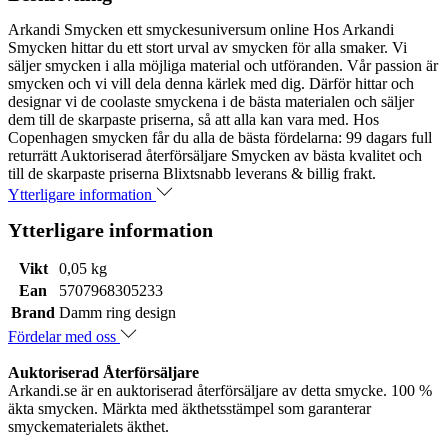
Arkandi Smycken ett smyckesuniversum online Hos Arkandi
Smycken hittar du ett stort urval av smycken för alla smaker. Vi
säljer smycken i alla möjliga material och utföranden. Vår passion är
smycken och vi vill dela denna kärlek med dig. Därför hittar och
designar vi de coolaste smyckena i de bästa materialen och säljer
dem till de skarpaste priserna, så att alla kan vara med. Hos
Copenhagen smycken får du alla de bästa fördelarna: 99 dagars full
returrätt Auktoriserad återförsäljare Smycken av bästa kvalitet och
till de skarpaste priserna Blixtsnabb leverans & billig frakt.
Ytterligare information
Ytterligare information
Vikt
0,05 kg
Ean
5707968305233
Brand
Damm ring design
Fördelar med oss
Auktoriserad Återförsäljare
Arkandi.se är en auktoriserad återförsäljare av detta smycke. 100 %
äkta smycken. Märkta med äkthetsstämpel som garanterar
smyckematerialets äkthet.