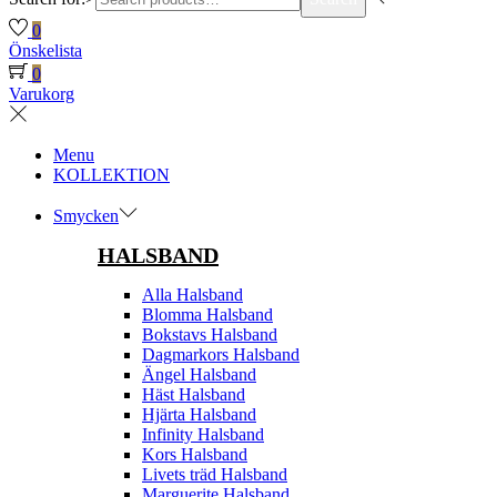
0
Önskelista
0
Varukorg
Menu
KOLLEKTION
Smycken
HALSBAND
Alla Halsband
Blomma Halsband
Bokstavs Halsband
Dagmarkors Halsband
Ängel Halsband
Häst Halsband
Hjärta Halsband
Infinity Halsband
Kors Halsband
Livets träd Halsband
Marguerite Halsband