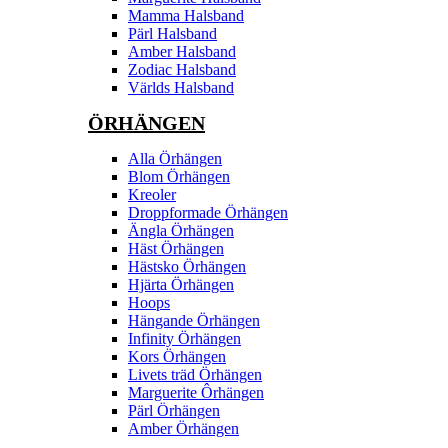
Mamma Halsband
Pärl Halsband
Amber Halsband
Zodiac Halsband
Världs Halsband
ÖRHÄNGEN
Alla Örhängen
Blom Örhängen
Kreoler
Droppformade Örhängen
Ängla Örhängen
Häst Örhängen
Hästsko Örhängen
Hjärta Örhängen
Hoops
Hängande Örhängen
Infinity Örhängen
Kors Örhängen
Livets träd Örhängen
Marguerite Ôrhängen
Pärl Örhängen
Amber Örhängen