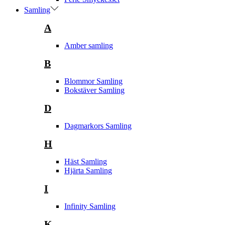
Samling
A
Amber samling
B
Blommor Samling
Bokstäver Samling
D
Dagmarkors Samling
H
Häst Samling
Hjärta Samling
I
Infinity Samling
K