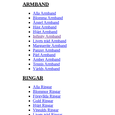
ARMBAND
Alla Armband
Blomma Armband
Ängel Armband
Häst Armband
Hjärt Armband
Infinity Armband
Livets träd Armband
Marguerite Armband
Panzer Armband
Pärl Armband
Amber Armband
Tennis Armband
Världs Armband
RINGAR
Alla Ringar
Blommor Ringar
Förgyllda Ringar
Guld Ringar
Hjärt Ringar
Vitgulds Ringar
Livets träd Ringar