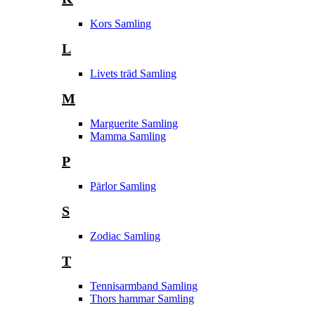
Kors Samling
L
Livets träd Samling
M
Marguerite Samling
Mamma Samling
P
Pärlor Samling
S
Zodiac Samling
T
Tennisarmband Samling
Thors hammar Samling