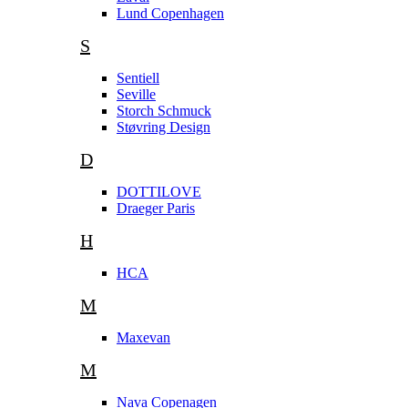
Lund Copenhagen
S
Sentiell
Seville
Storch Schmuck
Støvring Design
D
DOTTILOVE
Draeger Paris
H
HCA
M
Maxevan
M
Nava Copenagen