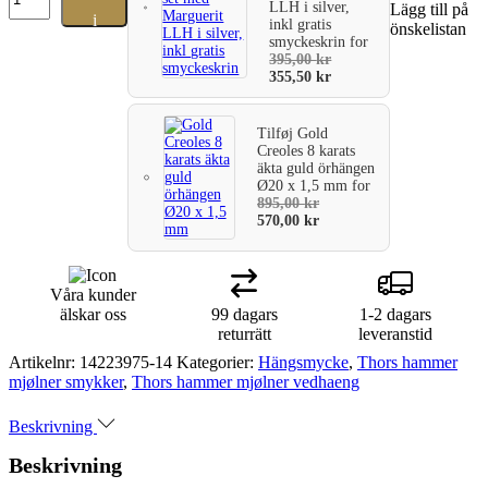
hammare
LLH i silver,
Lägg till på
i
inkl gratis
Mjølner
önskelistan
smyckeskrin
for
hänge
varukorg
395,00
kr
silver
355,50
kr
figur
8
med
Tilføj
Gold
ring
Creoles 8 karats
i
äkta guld örhängen
mitten.
Ø20 x 1,5 mm
for
Mått
895,00
kr
570,00
kr
24
x
20
mm.
Våra kunder
mängd
älskar oss
99 dagars
1-2 dagars
returrätt
leveranstid
Artikelnr:
14223975-14
Kategorier:
Hängsmycke
,
Thors hammer
mjølner smykker
,
Thors hammer mjølner vedhaeng
Beskrivning
Beskrivning