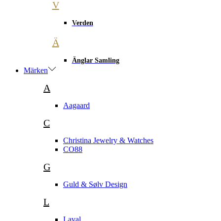
V
Verden
Ä
Änglar Samling
Märken
A
Aagaard
C
Christina Jewelry & Watches
CO88
G
Guld & Sølv Design
L
Laval