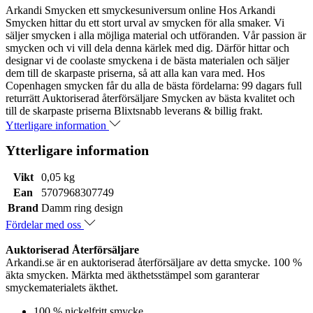
Arkandi Smycken ett smyckesuniversum online Hos Arkandi
Smycken hittar du ett stort urval av smycken för alla smaker. Vi
säljer smycken i alla möjliga material och utföranden. Vår passion är
smycken och vi vill dela denna kärlek med dig. Därför hittar och
designar vi de coolaste smyckena i de bästa materialen och säljer
dem till de skarpaste priserna, så att alla kan vara med. Hos
Copenhagen smycken får du alla de bästa fördelarna: 99 dagars full
returrätt Auktoriserad återförsäljare Smycken av bästa kvalitet och
till de skarpaste priserna Blixtsnabb leverans & billig frakt.
Ytterligare information
Ytterligare information
Vikt
0,05 kg
Ean
5707968307749
Brand
Damm ring design
Fördelar med oss
Auktoriserad Återförsäljare
Arkandi.se är en auktoriserad återförsäljare av detta smycke. 100 %
äkta smycken. Märkta med äkthetsstämpel som garanterar
smyckematerialets äkthet.
100 % nickelfritt smycke