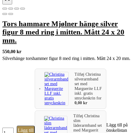
Tors hammare Mjølner hänge silver
figur 8 med ring i mitten. Mått 24 x 20
mm.
550,00
kr
Silverhänge torshammer figur 8 med ring i mitten. Mått 24 x 20 mm.
Tilføj
Christina
silverarmband
set med
Marguerite LLF
inkl. gratis
smyckeskrin
for
0,00
kr
Tilføj
Christina
slim
Lägg till på
läderarmband set
Tors
Lägg till
önskelistan
med Marguerit