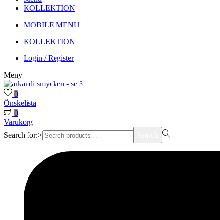
KOLLEKTION
MOBILE MENU
KOLLEKTION
Login / Register
Meny
0
Önskelista
0
Varukorg
Search for:>
Search