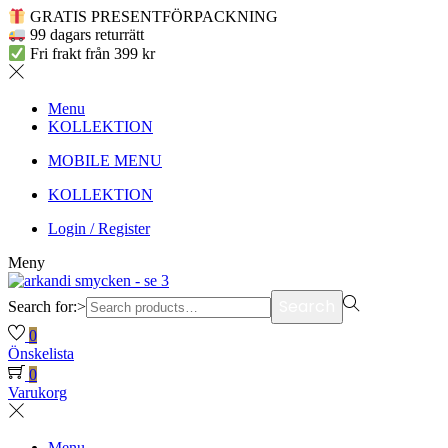
GRATIS PRESENTFÖRPACKNING
99 dagars returrätt
Fri frakt från 399 kr
Menu
KOLLEKTION
MOBILE MENU
KOLLEKTION
Login / Register
Meny
Search
Search for:>
0
Önskelista
0
Varukorg
Menu