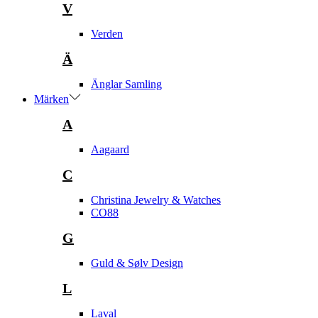
V
Verden
Ä
Änglar Samling
Märken
A
Aagaard
C
Christina Jewelry & Watches
CO88
G
Guld & Sølv Design
L
Laval