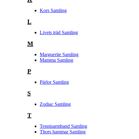
Kors Samling
L
Livets träd Samling
M
Marguerite Samling
Mamma Samling
P
Pärlor Samling
S
Zodiac Samling
T
Tennisarmband Samling
Thors hammar Samling