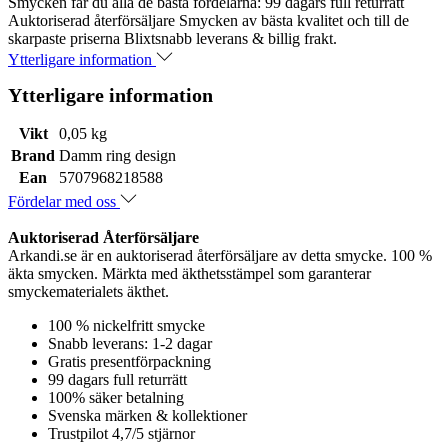
Smycken får du alla de bästa fördelarna: 99 dagars full returrätt
Auktoriserad återförsäljare Smycken av bästa kvalitet och till de
skarpaste priserna Blixtsnabb leverans & billig frakt.
Ytterligare information
Ytterligare information
Vikt
0,05 kg
Brand
Damm ring design
Ean
5707968218588
Fördelar med oss
Auktoriserad Återförsäljare
Arkandi.se är en auktoriserad återförsäljare av detta smycke. 100 %
äkta smycken. Märkta med äkthetsstämpel som garanterar
smyckematerialets äkthet.
100 % nickelfritt smycke
Snabb leverans: 1-2 dagar
Gratis presentförpackning
99 dagars full returrätt
100% säker betalning
Svenska märken & kollektioner
Trustpilot 4,7/5 stjärnor