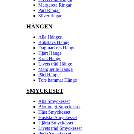
Margareta Ringar
Pärl Ringar
Silver ringar
HÄNGEN
Alla Hängen
Bokstavs Hänge
Dagmarkors Hänge
Hjärt Hänge
Kors Hänge
Livets träd Hänge
Marguerite Hänge
Pärl Hänge
Tors hammar Hänge
SMYCKESET
Alla Smyckesset
Blommigt Smyckesset
Häst Smyckesset
Hästsko Smyckesset
Hjärta Smyckesset
Livets träd Smyckesset
Perle Smyckesset