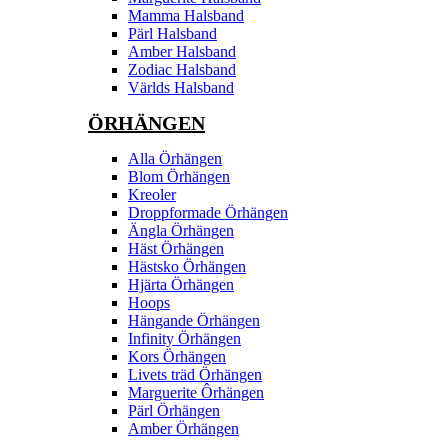
Mamma Halsband
Pärl Halsband
Amber Halsband
Zodiac Halsband
Världs Halsband
ÖRHÄNGEN
Alla Örhängen
Blom Örhängen
Kreoler
Droppformade Örhängen
Ängla Örhängen
Häst Örhängen
Hästsko Örhängen
Hjärta Örhängen
Hoops
Hängande Örhängen
Infinity Örhängen
Kors Örhängen
Livets träd Örhängen
Marguerite Ôrhängen
Pärl Örhängen
Amber Örhängen