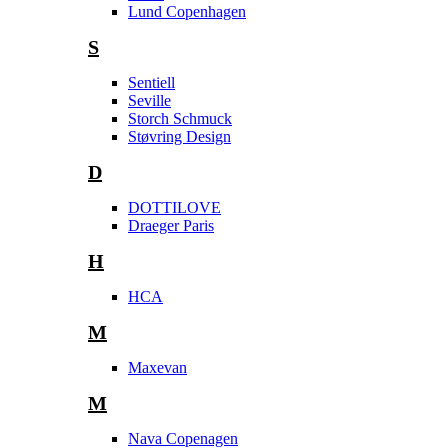
Lund Copenhagen
S
Sentiell
Seville
Storch Schmuck
Støvring Design
D
DOTTILOVE
Draeger Paris
H
HCA
M
Maxevan
M
Nava Copenagen