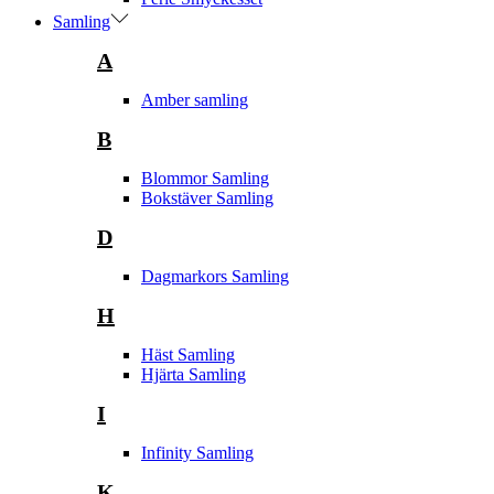
Samling
A
Amber samling
B
Blommor Samling
Bokstäver Samling
D
Dagmarkors Samling
H
Häst Samling
Hjärta Samling
I
Infinity Samling
K