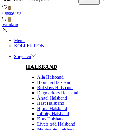
0
Önskelista
0
Varukorg
Menu
KOLLEKTION
Smycken
HALSBAND
Alla Halsband
Blomma Halsband
Bokstavs Halsband
Dagmarkors Halsband
Ängel Halsband
Häst Halsband
Hjärta Halsband
Infinity Halsband
Kors Halsband
Livets träd Halsband
Marguerite Halsband