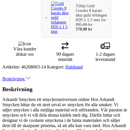
Tilføj
Gold
Creoles 8 karats
äkta guld örhängen
Ø20 x 1,5 mm
for
895,00
kr
570,00
kr
Våra kunder
älskar oss
99 dagars
1-2 dagars
returrätt
leveranstid
Artikelnr:
46208003-14
Kategori:
Halsband
Beskrivning
Beskrivning
Arkandi Smycken ett smyckesuniversum online Hos Arkandi
Smycken hittar du ett stort urval av smycken för alla smaker. Vi
säljer smycken i alla möjliga material och utföranden. Vår passion är
smycken och vi vill dela denna kärlek med dig. Därför hittar och
designar vi de coolaste smyckena i de bästa materialen och säljer
dem till de skarpaste priserna, så att alla kan vara med. Hos Arkandi