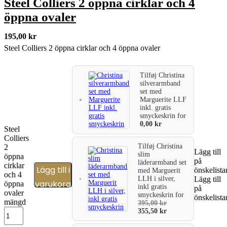
Steel Colliers 2 öppna cirklar och 4
öppna ovaler
195,00
kr
Steel Colliers 2 öppna cirklar och 4 öppna ovaler
Tilføj
Christina
silverarmband
set med
Marguerite LLF
inkl. gratis
smyckeskrin
for
0,00
kr
Steel
Colliers
Tilføj
Christina
2
Lägg till
slim
öppna
på
läderarmband set
cirklar
Lägg till i
önskelista
med Marguerit
och 4
LLH i silver,
Lägg till
varukorg
öppna
inkl gratis
på
ovaler
smyckeskrin
for
önskelista
mängd
395,00
kr
355,50
kr