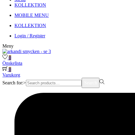
KOLLEKTION
MOBILE MENU
KOLLEKTION
Login / Register
Meny
0
Önskelista
0
Varukorg
Search for:>
Search