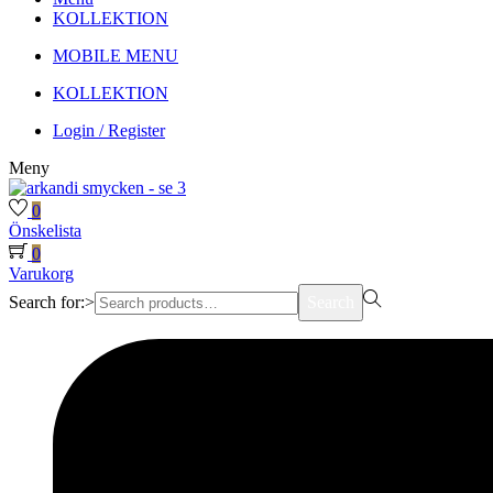
KOLLEKTION
MOBILE MENU
KOLLEKTION
Login / Register
Meny
0
Önskelista
0
Varukorg
Search for:>
Search