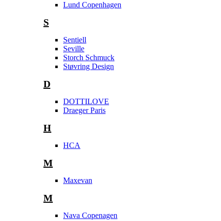
Lund Copenhagen
S
Sentiell
Seville
Storch Schmuck
Støvring Design
D
DOTTILOVE
Draeger Paris
H
HCA
M
Maxevan
M
Nava Copenagen