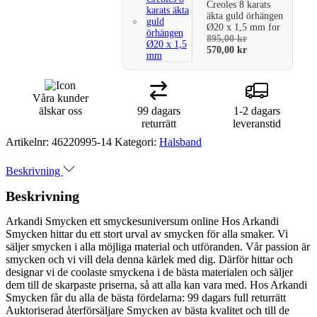
Creoles 8 karats
äkta guld örhängen
Ø20 x 1,5 mm
for
895,00
kr
570,00
kr
Våra kunder
älskar oss
99 dagars
1-2 dagars
returrätt
leveranstid
Artikelnr:
46220995-14
Kategori:
Halsband
Beskrivning
Beskrivning
Arkandi Smycken ett smyckesuniversum online Hos Arkandi
Smycken hittar du ett stort urval av smycken för alla smaker. Vi
säljer smycken i alla möjliga material och utföranden. Vår passion är
smycken och vi vill dela denna kärlek med dig. Därför hittar och
designar vi de coolaste smyckena i de bästa materialen och säljer
dem till de skarpaste priserna, så att alla kan vara med. Hos Arkandi
Smycken får du alla de bästa fördelarna: 99 dagars full returrätt
Auktoriserad återförsäljare Smycken av bästa kvalitet och till de