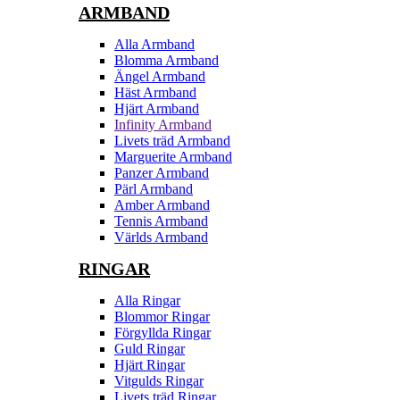
ARMBAND
Alla Armband
Blomma Armband
Ängel Armband
Häst Armband
Hjärt Armband
Infinity Armband
Livets träd Armband
Marguerite Armband
Panzer Armband
Pärl Armband
Amber Armband
Tennis Armband
Världs Armband
RINGAR
Alla Ringar
Blommor Ringar
Förgyllda Ringar
Guld Ringar
Hjärt Ringar
Vitgulds Ringar
Livets träd Ringar