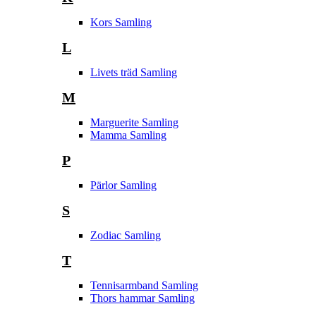
Kors Samling
L
Livets träd Samling
M
Marguerite Samling
Mamma Samling
P
Pärlor Samling
S
Zodiac Samling
T
Tennisarmband Samling
Thors hammar Samling