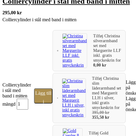
Colliercylinder i stål med band i mitten
295,00
kr
Colliercylinder i stål med band i mitten
Tilføj
Christina
silverarmband
set med
Marguerite LLF
inkl. gratis
smyckeskrin
for
0,00
kr
Tilføj
Christina
Lägg 
slim
Colliercylinder
på
läderarmband set
i stål med
Lägg till
önske
med Marguerit
band i mitten
LLH i silver,
Lägg 
i
inkl gratis
mängd
på
smyckeskrin
for
önske
varukorg
395,00
kr
355,50
kr
Tilføj
Gold