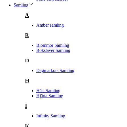
Samling
A
Amber samling
B
Blommor Samling
Bokstäver Samling
D
Dagmarkors Samling
H
Häst Samling
Hjärta Samling
I
Infinity Samling
K