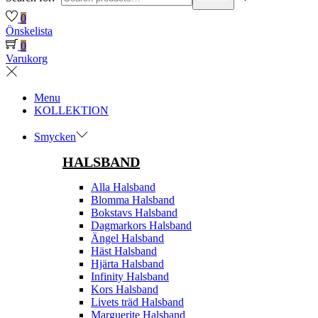
0
Önskelista
0
Varukorg
Menu
KOLLEKTION
Smycken
HALSBAND
Alla Halsband
Blomma Halsband
Bokstavs Halsband
Dagmarkors Halsband
Ängel Halsband
Häst Halsband
Hjärta Halsband
Infinity Halsband
Kors Halsband
Livets träd Halsband
Marguerite Halsband