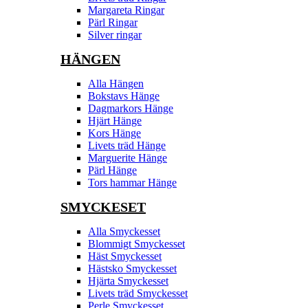
Margareta Ringar
Pärl Ringar
Silver ringar
HÄNGEN
Alla Hängen
Bokstavs Hänge
Dagmarkors Hänge
Hjärt Hänge
Kors Hänge
Livets träd Hänge
Marguerite Hänge
Pärl Hänge
Tors hammar Hänge
SMYCKESET
Alla Smyckesset
Blommigt Smyckesset
Häst Smyckesset
Hästsko Smyckesset
Hjärta Smyckesset
Livets träd Smyckesset
Perle Smyckesset