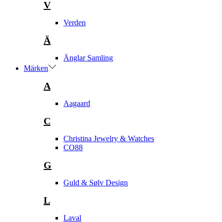
V
Verden
Ä
Änglar Samling
Märken
A
Aagaard
C
Christina Jewelry & Watches
CO88
G
Guld & Sølv Design
L
Laval