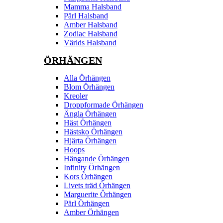
Mamma Halsband
Pärl Halsband
Amber Halsband
Zodiac Halsband
Världs Halsband
ÖRHÄNGEN
Alla Örhängen
Blom Örhängen
Kreoler
Droppformade Örhängen
Ängla Örhängen
Häst Örhängen
Hästsko Örhängen
Hjärta Örhängen
Hoops
Hängande Örhängen
Infinity Örhängen
Kors Örhängen
Livets träd Örhängen
Marguerite Ôrhängen
Pärl Örhängen
Amber Örhängen