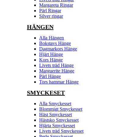
Margareta Ringar
Pärl Ringar
Silver ringar
HÄNGEN
Alla Hängen
Bokstavs Hänge
Dagmarkors Hänge
Hjärt Hänge
Kors Hänge
Livets träd Hänge
Marguerite Hänge
Pärl Hänge
Tors hammar Hänge
SMYCKESET
Alla Smyckesset
Blommigt Smyckesset
Häst Smyckesset
Hästsko Smyckesset
Hjärta Smyckesset
Livets träd Smyckesset
Perle Smyckesset