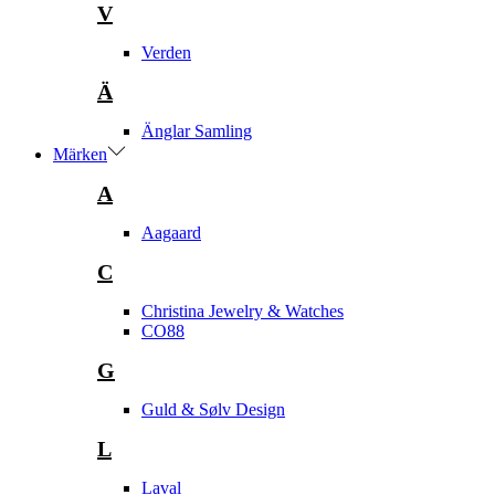
V
Verden
Ä
Änglar Samling
Märken
A
Aagaard
C
Christina Jewelry & Watches
CO88
G
Guld & Sølv Design
L
Laval