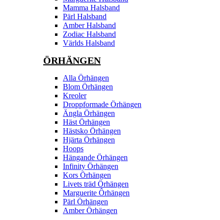
Mamma Halsband
Pärl Halsband
Amber Halsband
Zodiac Halsband
Världs Halsband
ÖRHÄNGEN
Alla Örhängen
Blom Örhängen
Kreoler
Droppformade Örhängen
Ängla Örhängen
Häst Örhängen
Hästsko Örhängen
Hjärta Örhängen
Hoops
Hängande Örhängen
Infinity Örhängen
Kors Örhängen
Livets träd Örhängen
Marguerite Ôrhängen
Pärl Örhängen
Amber Örhängen