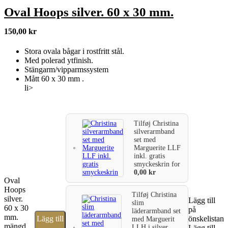
Oval Hoops silver. 60 x 30 mm.
150,00
kr
Stora ovala bågar i rostfritt stål.
Med polerad ytfinish.
Stängarm/vipparmssystem
Mått 60 x 30 mm .
li>
Tilføj
Christina
silverarmband
set med
Marguerite LLF
inkl. gratis
smyckeskrin
for
0,00
kr
Oval
Hoops
Tilføj
Christina
silver.
Lägg till
slim
60 x 30
på
läderarmband set
mm.
Lägg till
önskelistan
med Marguerit
mängd
LLH i silver,
Lägg till