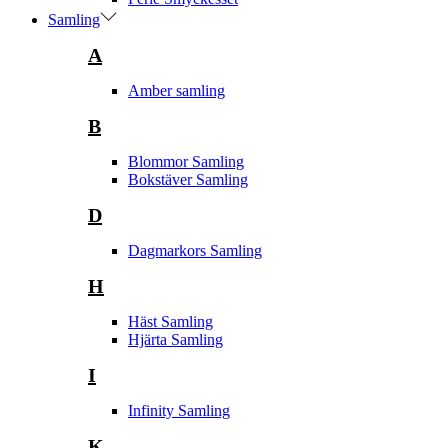
Samling
A
Amber samling
B
Blommor Samling
Bokstäver Samling
D
Dagmarkors Samling
H
Häst Samling
Hjärta Samling
I
Infinity Samling
K