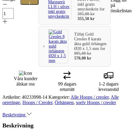
i
inkl gratis
på
smyckeskrin
for
önskelistan
varukorg
395,00
kr
355,50
kr
Tilføj
Gold
Creoles 8 karats
äkta guld örhängen
Ø20 x 1,5 mm
for
895,00
kr
570,00
kr
Våra kunder
älskar oss
99 dagars
1-2 dagars
returrätt
leveranstid
Artikelnr:
40233998-14
Kategorier:
Alle Hoops / creoler
,
Alle
oereringe
,
Hoops / Creoler
,
Örhängen
,
soelv Hoops / creoler
Beskrivning
Beskrivning