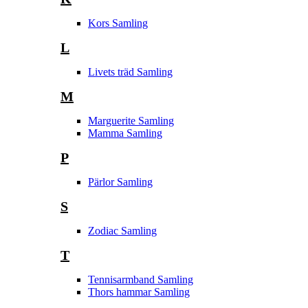
Kors Samling
L
Livets träd Samling
M
Marguerite Samling
Mamma Samling
P
Pärlor Samling
S
Zodiac Samling
T
Tennisarmband Samling
Thors hammar Samling