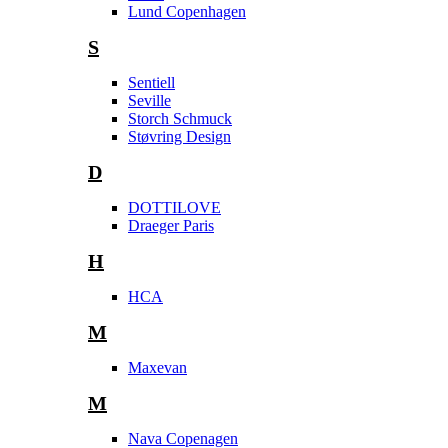
Lund Copenhagen
S
Sentiell
Seville
Storch Schmuck
Støvring Design
D
DOTTILOVE
Draeger Paris
H
HCA
M
Maxevan
M
Nava Copenagen