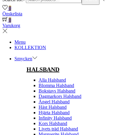
0
Önskelista
0
Varukorg
Menu
KOLLEKTION
Smycken
HALSBAND
Alla Halsband
Blomma Halsband
Bokstavs Halsband
Dagmarkors Halsband
Ängel Halsband
Häst Halsband
Hjärta Halsband
Infinity Halsband
Kors Halsband
Livets träd Halsband
Marguerite Halsband