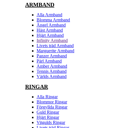
ARMBAND
Alla Armband
Blomma Armband
Ängel Armband
Häst Armband
Hjärt Armband
Infinity Armband
Livets träd Armband
Marguerite Armband
Panzer Armband
Pärl Armband
Amber Armband
Tennis Armband
Världs Armband
RINGAR
Alla Ringar
Blommor Ringar
Förgyllda Ringar
Guld Ringar
Hjärt Ringar
Vitgulds Ringar
Livets träd Ringar