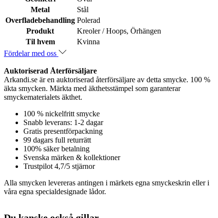
Metal
Stål
Overfladebehandling
Polerad
Produkt
Kreoler / Hoops, Örhängen
Til hvem
Kvinna
Fördelar med oss
Auktoriserad Återförsäljare
Arkandi.se är en auktoriserad återförsäljare av detta smycke. 100 %
äkta smycken. Märkta med äkthetsstämpel som garanterar
smyckematerialets äkthet.
100 % nickelfritt smycke
Snabb leverans: 1-2 dagar
Gratis presentförpackning
99 dagars full returrätt
100% säker betalning
Svenska märken & kollektioner
Trustpilot 4,7/5 stjärnor
Alla smycken levereras antingen i märkets egna smyckeskrin eller i
våra egna specialdesignade lådor.
Du kanske också gillar …