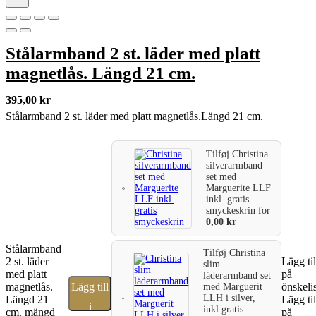
Stålarmband 2 st. läder med platt
magnetlås. Längd 21 cm.
395,00
kr
Stålarmband 2 st. läder med platt magnetlås.Längd 21 cm.
Tilføj
Christina
silverarmband
set med
Marguerite LLF
inkl. gratis
smyckeskrin
for
0,00
kr
Stålarmband
Tilføj
Christina
2 st. läder
Lägg til
slim
med platt
på
läderarmband set
magnetlås.
Lägg till
önskeli
med Marguerit
LLH i silver,
Längd 21
Lägg til
i
inkl gratis
cm. mängd
på