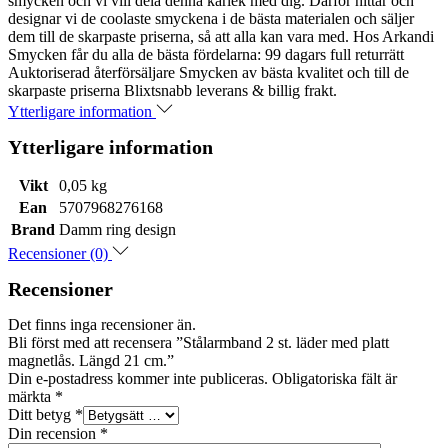
smycken och vi vill dela denna kärlek med dig. Därför hittar och
designar vi de coolaste smyckena i de bästa materialen och säljer
dem till de skarpaste priserna, så att alla kan vara med. Hos Arkandi
Smycken får du alla de bästa fördelarna: 99 dagars full returrätt
Auktoriserad återförsäljare Smycken av bästa kvalitet och till de
skarpaste priserna Blixtsnabb leverans & billig frakt.
Ytterligare information
Ytterligare information
Vikt
0,05 kg
Ean
5707968276168
Brand
Damm ring design
Recensioner (0)
Recensioner
Det finns inga recensioner än.
Bli först med att recensera ”Stålarmband 2 st. läder med platt
magnetlås. Längd 21 cm.”
Din e-postadress kommer inte publiceras.
Obligatoriska fält är
märkta
*
Ditt betyg
*
Din recension
*