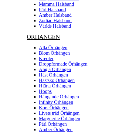
Mamma Halsband
Pärl Halsband
Amber Halsband
Zodiac Halsband
Världs Halsband
ÖRHÄNGEN
Alla Örhängen
Blom Örhängen
Kreoler
Droppformade Örhängen
Ängla Örhängen
Häst Örhängen
Hästsko Örhängen
Hjärta Örhängen
Hoops
Hängande Örhängen
Infinity Örhängen
Kors Örhängen
Livets träd Örhängen
Marguerite Ôrhängen
Pärl Örhängen
Amber Örhängen