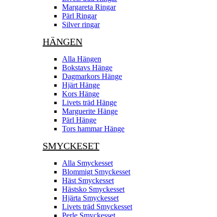
Margareta Ringar
Pärl Ringar
Silver ringar
HÄNGEN
Alla Hängen
Bokstavs Hänge
Dagmarkors Hänge
Hjärt Hänge
Kors Hänge
Livets träd Hänge
Marguerite Hänge
Pärl Hänge
Tors hammar Hänge
SMYCKESET
Alla Smyckesset
Blommigt Smyckesset
Häst Smyckesset
Hästsko Smyckesset
Hjärta Smyckesset
Livets träd Smyckesset
Perle Smyckesset