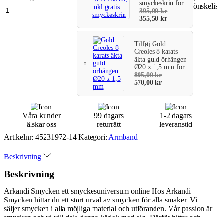
smyckeskrin
for
önskeli
varukorg
395,00
kr
355,50
kr
Tilføj
Gold
Creoles 8 karats
äkta guld örhängen
Ø20 x 1,5 mm
for
895,00
kr
570,00
kr
Våra kunder
99 dagars
1-2 dagars
älskar oss
returrätt
leveranstid
Artikelnr:
45231972-14
Kategori:
Armband
Beskrivning
Beskrivning
Arkandi Smycken ett smyckesuniversum online Hos Arkandi
Smycken hittar du ett stort urval av smycken för alla smaker. Vi
säljer smycken i alla möjliga material och utföranden. Vår passion är