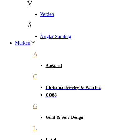
V
Verden
Ä
Änglar Samling
Märken
A
Aagaard
C
Christina Jewelry & Watches
CO88
G
Guld & Sølv Design
L
Laval