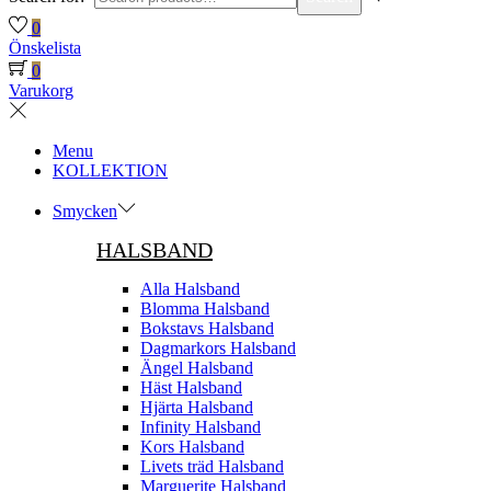
0
Önskelista
0
Varukorg
Menu
KOLLEKTION
Smycken
HALSBAND
Alla Halsband
Blomma Halsband
Bokstavs Halsband
Dagmarkors Halsband
Ängel Halsband
Häst Halsband
Hjärta Halsband
Infinity Halsband
Kors Halsband
Livets träd Halsband
Marguerite Halsband