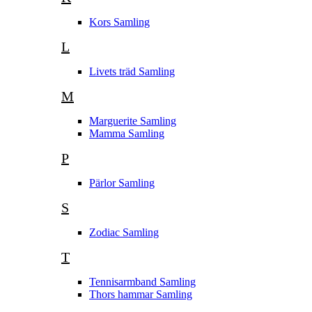
Kors Samling
L
Livets träd Samling
M
Marguerite Samling
Mamma Samling
P
Pärlor Samling
S
Zodiac Samling
T
Tennisarmband Samling
Thors hammar Samling