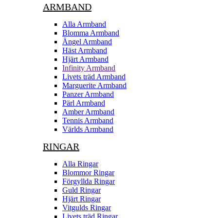
ARMBAND
Alla Armband
Blomma Armband
Ängel Armband
Häst Armband
Hjärt Armband
Infinity Armband
Livets träd Armband
Marguerite Armband
Panzer Armband
Pärl Armband
Amber Armband
Tennis Armband
Världs Armband
RINGAR
Alla Ringar
Blommor Ringar
Förgyllda Ringar
Guld Ringar
Hjärt Ringar
Vitgulds Ringar
Livets träd Ringar