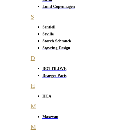
Lund Copenhagen
S
Sentiell
Seville
Storch Schmuck
Støvring Design
D
DOTTILOVE
Draeger Paris
H
HCA
M
Maxevan
M