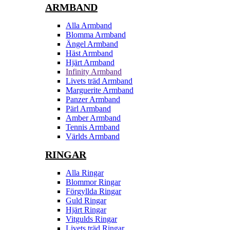
ARMBAND
Alla Armband
Blomma Armband
Ängel Armband
Häst Armband
Hjärt Armband
Infinity Armband
Livets träd Armband
Marguerite Armband
Panzer Armband
Pärl Armband
Amber Armband
Tennis Armband
Världs Armband
RINGAR
Alla Ringar
Blommor Ringar
Förgyllda Ringar
Guld Ringar
Hjärt Ringar
Vitgulds Ringar
Livets träd Ringar