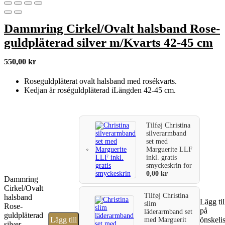
Dammring Cirkel/Ovalt halsband Rose-
guldpläterad silver m/Kvarts 42-45 cm
550,00
kr
Roseguldpläterat ovalt halsband med rosékvarts.
Kedjan är roséguldpläterad iLängden 42-45 cm.
Tilføj
Christina
silverarmband
set med
Marguerite LLF
inkl. gratis
smyckeskrin
for
0,00
kr
Dammring
Cirkel/Ovalt
Tilføj
Christina
halsband
Lägg til
slim
Rose-
på
läderarmband set
guldpläterad
Lägg till
önskeli
med Marguerit
silver