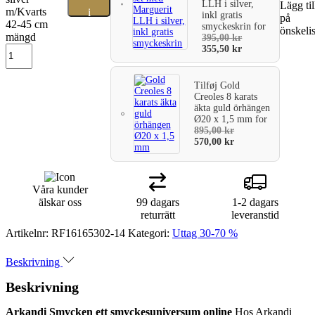
LLH i silver,
Lägg til
m/Kvarts
i
inkl gratis
på
42-45 cm
smyckeskrin
for
önskeli
varukorg
mängd
395,00
kr
355,50
kr
Tilføj
Gold
Creoles 8 karats
äkta guld örhängen
Ø20 x 1,5 mm
for
895,00
kr
570,00
kr
Våra kunder
älskar oss
99 dagars
1-2 dagars
returrätt
leveranstid
Artikelnr:
RF16165302-14
Kategori:
Uttag 30-70 %
Beskrivning
Beskrivning
Arkandi Smycken ett smyckesuniversum online
Hos Arkandi