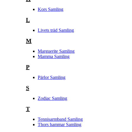
Kors Samling
L
Livets träd Samling
M
Marguerite Samling
Mamma Samling
P
Pärlor Samling
S
Zodiac Samling
T
Tennisarmband Samling
Thors hammar Samling