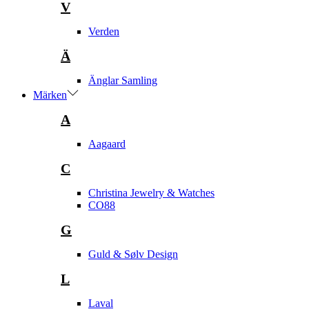
V
Verden
Ä
Änglar Samling
Märken
A
Aagaard
C
Christina Jewelry & Watches
CO88
G
Guld & Sølv Design
L
Laval