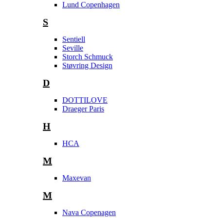
Lund Copenhagen
S
Sentiell
Seville
Storch Schmuck
Støvring Design
D
DOTTILOVE
Draeger Paris
H
HCA
M
Maxevan
M
Nava Copenagen