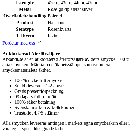
Laengde
42cm, 43cm, 44cm, 45cm
Metal
Rose guldpläterat silver
Overfladebehandling
Polerad
Produkt
Halsband
Stentype
Rosenkvarts
Til hvem
Kvinna
Fördelar med oss
Auktoriserad Återförsäljare
Arkandi.se är en auktoriserad återförsäljare av detta smycke. 100 %
äkta smycken. Märkta med äkthetsstämpel som garanterar
smyckematerialets äkthet.
100 % nickelfritt smycke
Snabb leverans: 1-2 dagar
Gratis presentförpackning
99 dagars full returrätt
100% säker betalning
Svenska märken & kollektioner
Trustpilot 4,7/5 stjärnor
Alla smycken levereras antingen i märkets egna smyckeskrin eller i
våra egna specialdesignade lådor.