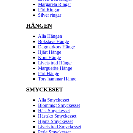
Margareta Ringar
Pärl Ringar
Silver ringar
HÄNGEN
Alla Hängen
Bokstavs Hänge
Dagmarkors Hänge
Hjärt Hänge
Kors Hänge
Livets träd Hänge
Marguerite Hänge
Pärl Hänge
Tors hammar Hänge
SMYCKESET
Alla Smyckesset
Blommigt Smyckesset
Häst Smyckesset
Hästsko Smyckesset
Hjärta Smyckesset
Livets träd Smyckesset
Perle Smyckesset