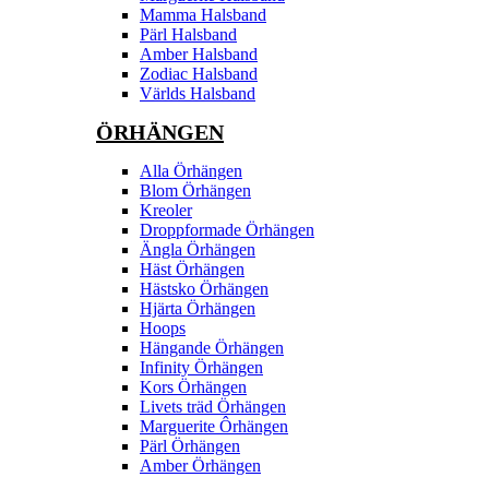
Mamma Halsband
Pärl Halsband
Amber Halsband
Zodiac Halsband
Världs Halsband
ÖRHÄNGEN
Alla Örhängen
Blom Örhängen
Kreoler
Droppformade Örhängen
Ängla Örhängen
Häst Örhängen
Hästsko Örhängen
Hjärta Örhängen
Hoops
Hängande Örhängen
Infinity Örhängen
Kors Örhängen
Livets träd Örhängen
Marguerite Ôrhängen
Pärl Örhängen
Amber Örhängen