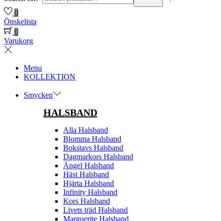
0
Önskelista
0
Varukorg
Menu
KOLLEKTION
Smycken
HALSBAND
Alla Halsband
Blomma Halsband
Bokstavs Halsband
Dagmarkors Halsband
Ängel Halsband
Häst Halsband
Hjärta Halsband
Infinity Halsband
Kors Halsband
Livets träd Halsband
Marguerite Halsband