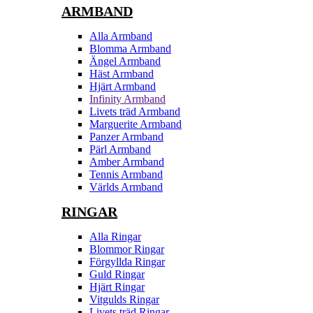
ARMBAND
Alla Armband
Blomma Armband
Ängel Armband
Häst Armband
Hjärt Armband
Infinity Armband
Livets träd Armband
Marguerite Armband
Panzer Armband
Pärl Armband
Amber Armband
Tennis Armband
Världs Armband
RINGAR
Alla Ringar
Blommor Ringar
Förgyllda Ringar
Guld Ringar
Hjärt Ringar
Vitgulds Ringar
Livets träd Ringar