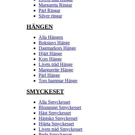
Margareta Ringar
Pärl Ringar
Silver ringar
HÄNGEN
Alla Hängen
Bokstavs Hänge
Dagmarkors Hänge
Hjärt Hänge
Kors Hänge
Livets träd Hänge
Marguerite Hänge
Pärl Hänge
Tors hammar Hänge
SMYCKESET
Alla Smyckesset
Blommigt Smyckesset
Häst Smyckesset
Hästsko Smyckesset
Hjärta Smyckesset
Livets träd Smyckesset
Perle Smyckesset