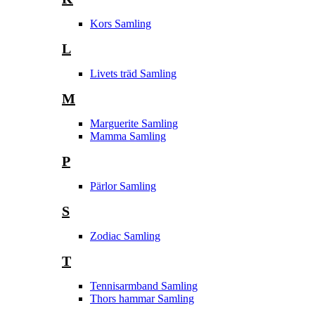
Kors Samling
L
Livets träd Samling
M
Marguerite Samling
Mamma Samling
P
Pärlor Samling
S
Zodiac Samling
T
Tennisarmband Samling
Thors hammar Samling