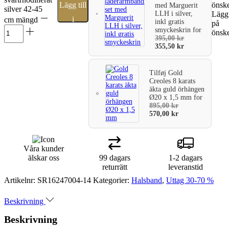
Lägg till
önske
med Marguerit
silver 42-45
LLH i silver,
Lägg 
i
cm mängd
inkl gratis
på
smyckeskrin
for
önske
varukorg
395,00
kr
355,50
kr
Tilføj
Gold
Creoles 8 karats
äkta guld örhängen
Ø20 x 1,5 mm
for
895,00
kr
570,00
kr
Våra kunder
älskar oss
99 dagars
1-2 dagars
returrätt
leveranstid
Artikelnr:
SR16247004-14
Kategorier:
Halsband
,
Uttag 30-70 %
Beskrivning
Beskrivning