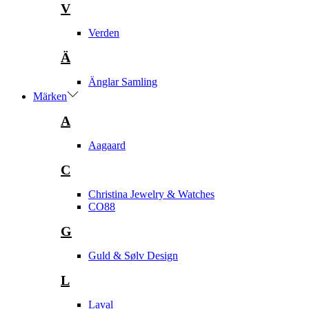
V
Verden
Ä
Änglar Samling
Märken
A
Aagaard
C
Christina Jewelry & Watches
CO88
G
Guld & Sølv Design
L
Laval