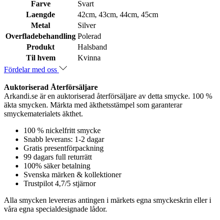
Farve
Svart
Laengde
42cm, 43cm, 44cm, 45cm
Metal
Silver
Overfladebehandling
Polerad
Produkt
Halsband
Til hvem
Kvinna
Fördelar med oss
Auktoriserad Återförsäljare
Arkandi.se är en auktoriserad återförsäljare av detta smycke. 100 %
äkta smycken. Märkta med äkthetsstämpel som garanterar
smyckematerialets äkthet.
100 % nickelfritt smycke
Snabb leverans: 1-2 dagar
Gratis presentförpackning
99 dagars full returrätt
100% säker betalning
Svenska märken & kollektioner
Trustpilot 4,7/5 stjärnor
Alla smycken levereras antingen i märkets egna smyckeskrin eller i
våra egna specialdesignade lådor.