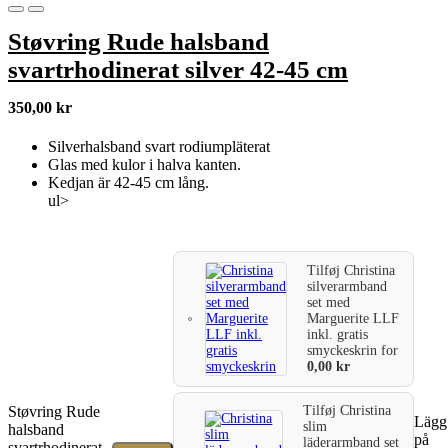
Støvring Rude halsband
svartrhodinerat silver 42-45 cm
350,00
kr
Silverhalsband svart rodiumpläterat
Glas med kulor i halva kanten.
Kedjan är 42-45 cm lång.
ul>
Tilføj
Christina
silverarmband
set med
Marguerite LLF
inkl. gratis
smyckeskrin
for
0,00
kr
Støvring Rude
Tilføj
Christina
Lägg 
slim
halsband
på
läderarmband set
svartrhodinerat