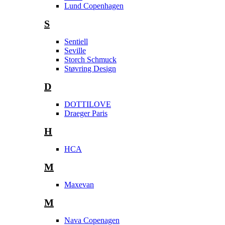
Lund Copenhagen
S
Sentiell
Seville
Storch Schmuck
Støvring Design
D
DOTTILOVE
Draeger Paris
H
HCA
M
Maxevan
M
Nava Copenagen