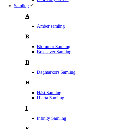
Samling
A
Amber samling
B
Blommor Samling
Bokstäver Samling
D
Dagmarkors Samling
H
Häst Samling
Hjärta Samling
I
Infinity Samling
K