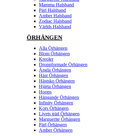
Mamma Halsband
Pärl Halsband
Amber Halsband
Zodiac Halsband
Världs Halsband
ÖRHÄNGEN
Alla Örhängen
Blom Örhängen
Kreoler
Droppformade Örhängen
Ängla Örhängen
Häst Örhängen
Hästsko Örhängen
Hjärta Örhängen
Hoops
Hängande Örhängen
Infinity Örhängen
Kors Örhängen
Livets träd Örhängen
Marguerite Ôrhängen
Pärl Örhängen
Amber Örhängen