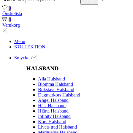
0
Önskelista
0
Varukorg
Menu
KOLLEKTION
Smycken
HALSBAND
Alla Halsband
Blomma Halsband
Bokstavs Halsband
Dagmarkors Halsband
Ängel Halsband
Häst Halsband
Hjärta Halsband
Infinity Halsband
Kors Halsband
Livets träd Halsband
Marguerite Halsband