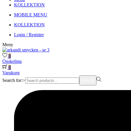
KOLLEKTION
MOBILE MENU
KOLLEKTION
Login / Register
Meny
0
Önskelista
0
Varukorg
Search for:>
Search