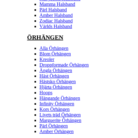
Mamma Halsband
Pärl Halsband
Amber Halsband
Zodiac Halsband
Världs Halsband
ÖRHÄNGEN
Alla Örhängen
Blom Örhängen
Kreoler
Droppformade Örhängen
Ängla Örhängen
Häst Örhängen
Hästsko Örhängen
Hjärta Örhängen
Hoops
Hängande Örhängen
Infinity Örhängen
Kors Örhängen
Livets träd Örhängen
Marguerite Ôrhängen
Pärl Örhängen
Amber Örhängen