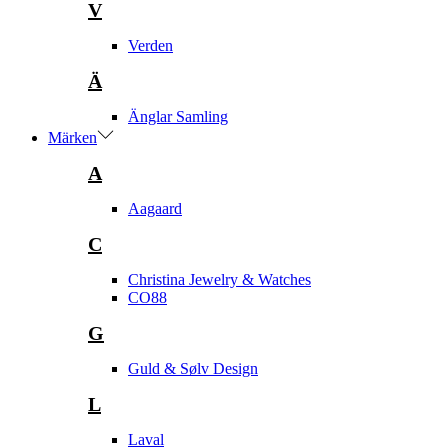
V
Verden
Ä
Änglar Samling
Märken
A
Aagaard
C
Christina Jewelry & Watches
CO88
G
Guld & Sølv Design
L
Laval