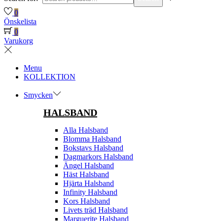
0
Önskelista
0
Varukorg
Menu
KOLLEKTION
Smycken
HALSBAND
Alla Halsband
Blomma Halsband
Bokstavs Halsband
Dagmarkors Halsband
Ängel Halsband
Häst Halsband
Hjärta Halsband
Infinity Halsband
Kors Halsband
Livets träd Halsband
Marguerite Halsband