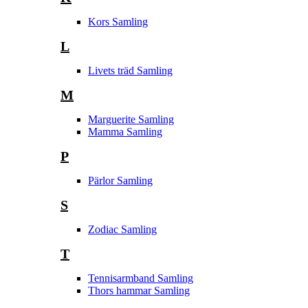
Kors Samling
L
Livets träd Samling
M
Marguerite Samling
Mamma Samling
P
Pärlor Samling
S
Zodiac Samling
T
Tennisarmband Samling
Thors hammar Samling