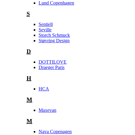
Lund Copenhagen
S
Sentiell
Seville
Storch Schmuck
Støvring Design
D
DOTTILOVE
Draeger Paris
H
HCA
M
Maxevan
M
Nava Copenagen