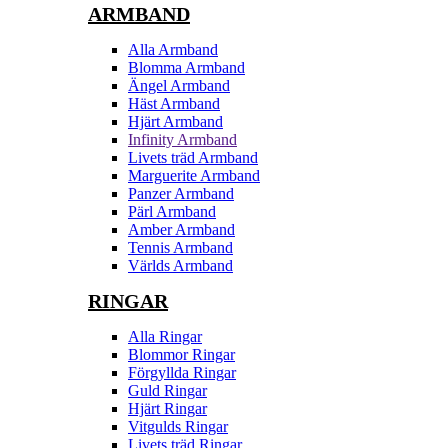
ARMBAND
Alla Armband
Blomma Armband
Ängel Armband
Häst Armband
Hjärt Armband
Infinity Armband
Livets träd Armband
Marguerite Armband
Panzer Armband
Pärl Armband
Amber Armband
Tennis Armband
Världs Armband
RINGAR
Alla Ringar
Blommor Ringar
Förgyllda Ringar
Guld Ringar
Hjärt Ringar
Vitgulds Ringar
Livets träd Ringar