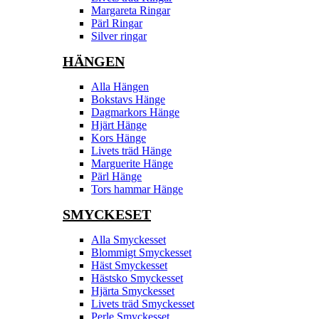
Margareta Ringar
Pärl Ringar
Silver ringar
HÄNGEN
Alla Hängen
Bokstavs Hänge
Dagmarkors Hänge
Hjärt Hänge
Kors Hänge
Livets träd Hänge
Marguerite Hänge
Pärl Hänge
Tors hammar Hänge
SMYCKESET
Alla Smyckesset
Blommigt Smyckesset
Häst Smyckesset
Hästsko Smyckesset
Hjärta Smyckesset
Livets träd Smyckesset
Perle Smyckesset