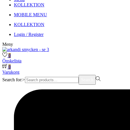
KOLLEKTION
MOBILE MENU
KOLLEKTION
Login / Register
Meny
0
Önskelista
0
Varukorg
Search for:>
Search