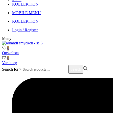
KOLLEKTION
MOBILE MENU
KOLLEKTION
Login / Register
Meny
0
Önskelista
0
Varukorg
Search for:>
Search