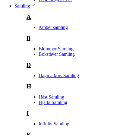
Samling
A
Amber samling
B
Blommor Samling
Bokstäver Samling
D
Dagmarkors Samling
H
Häst Samling
Hjärta Samling
I
Infinity Samling
K