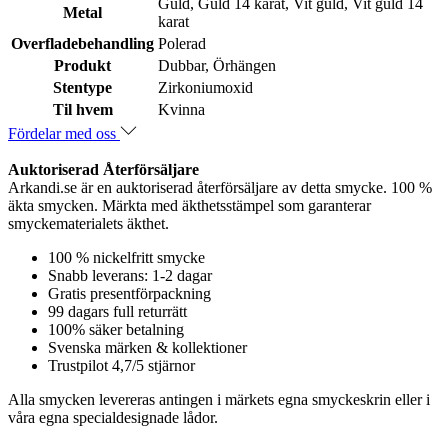
Guld, Guld 14 karat, Vit guld, Vit guld 14
Metal
karat
Overfladebehandling
Polerad
Produkt
Dubbar, Örhängen
Stentype
Zirkoniumoxid
Til hvem
Kvinna
Fördelar med oss
Auktoriserad Återförsäljare
Arkandi.se är en auktoriserad återförsäljare av detta smycke. 100 %
äkta smycken. Märkta med äkthetsstämpel som garanterar
smyckematerialets äkthet.
100 % nickelfritt smycke
Snabb leverans: 1-2 dagar
Gratis presentförpackning
99 dagars full returrätt
100% säker betalning
Svenska märken & kollektioner
Trustpilot 4,7/5 stjärnor
Alla smycken levereras antingen i märkets egna smyckeskrin eller i
våra egna specialdesignade lådor.