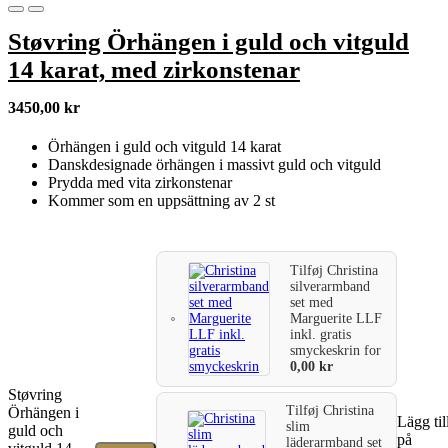
Støvring Örhängen i guld och vitguld
14 karat, med zirkonstenar
3450,00
kr
Örhängen i guld och vitguld 14 karat
Danskdesignade örhängen i massivt guld och vitguld
Prydda med vita zirkonstenar
Kommer som en uppsättning av 2 st
Tilføj
Christina
silverarmband
set med
Marguerite LLF
inkl. gratis
smyckeskrin
for
0,00
kr
Støvring
Tilføj
Christina
Örhängen i
Lägg til
slim
guld och
på
läderarmband set