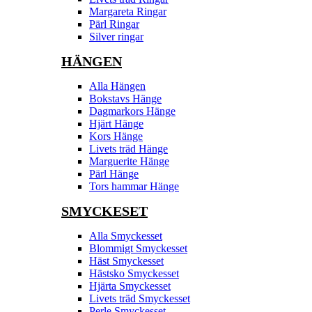
Margareta Ringar
Pärl Ringar
Silver ringar
HÄNGEN
Alla Hängen
Bokstavs Hänge
Dagmarkors Hänge
Hjärt Hänge
Kors Hänge
Livets träd Hänge
Marguerite Hänge
Pärl Hänge
Tors hammar Hänge
SMYCKESET
Alla Smyckesset
Blommigt Smyckesset
Häst Smyckesset
Hästsko Smyckesset
Hjärta Smyckesset
Livets träd Smyckesset
Perle Smyckesset