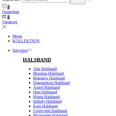
0
Önskelista
0
Varukorg
Menu
KOLLEKTION
Smycken
HALSBAND
Alla Halsband
Blomma Halsband
Bokstavs Halsband
Dagmarkors Halsband
Ängel Halsband
Häst Halsband
Hjärta Halsband
Infinity Halsband
Kors Halsband
Livets träd Halsband
Marguerite Halsband