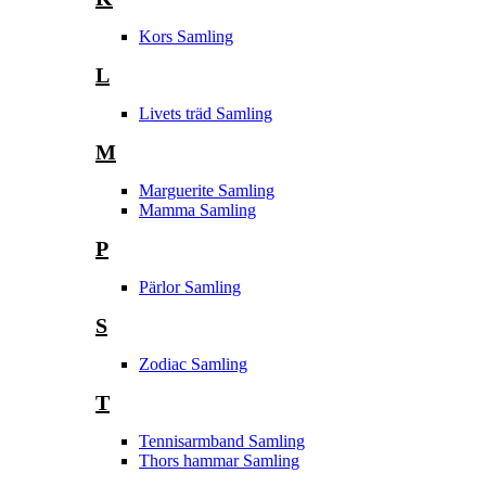
Kors Samling
L
Livets träd Samling
M
Marguerite Samling
Mamma Samling
P
Pärlor Samling
S
Zodiac Samling
T
Tennisarmband Samling
Thors hammar Samling