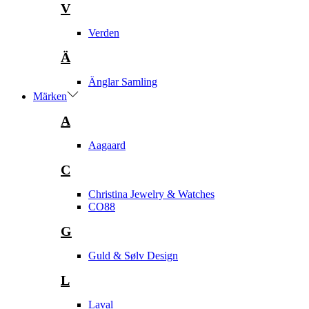
V
Verden
Ä
Änglar Samling
Märken
A
Aagaard
C
Christina Jewelry & Watches
CO88
G
Guld & Sølv Design
L
Laval