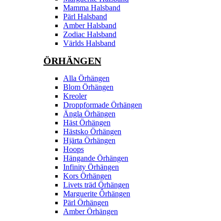
Mamma Halsband
Pärl Halsband
Amber Halsband
Zodiac Halsband
Världs Halsband
ÖRHÄNGEN
Alla Örhängen
Blom Örhängen
Kreoler
Droppformade Örhängen
Ängla Örhängen
Häst Örhängen
Hästsko Örhängen
Hjärta Örhängen
Hoops
Hängande Örhängen
Infinity Örhängen
Kors Örhängen
Livets träd Örhängen
Marguerite Ôrhängen
Pärl Örhängen
Amber Örhängen