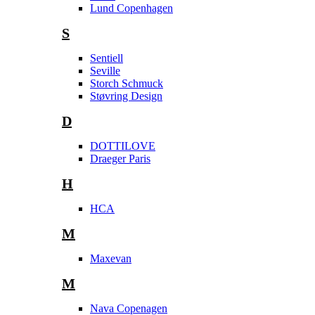
Lund Copenhagen
S
Sentiell
Seville
Storch Schmuck
Støvring Design
D
DOTTILOVE
Draeger Paris
H
HCA
M
Maxevan
M
Nava Copenagen