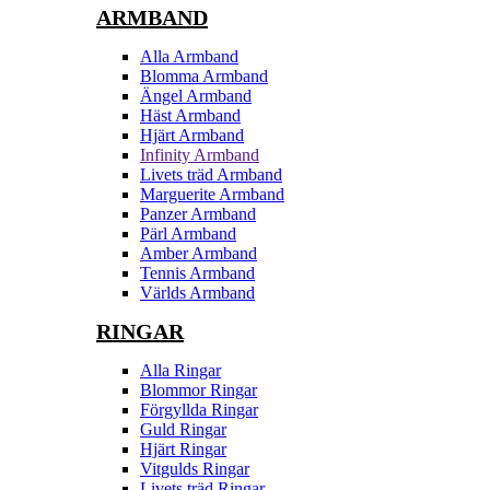
ARMBAND
Alla Armband
Blomma Armband
Ängel Armband
Häst Armband
Hjärt Armband
Infinity Armband
Livets träd Armband
Marguerite Armband
Panzer Armband
Pärl Armband
Amber Armband
Tennis Armband
Världs Armband
RINGAR
Alla Ringar
Blommor Ringar
Förgyllda Ringar
Guld Ringar
Hjärt Ringar
Vitgulds Ringar
Livets träd Ringar