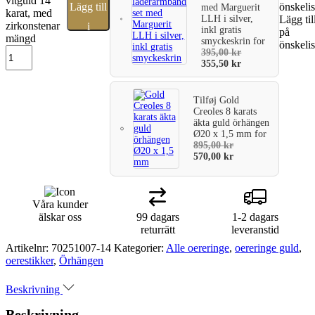
vitguld 14
Lägg till
önskelis
med Marguerit
karat, med
LLH i silver,
Lägg til
zirkonstenar
i
inkl gratis
på
mängd
smyckeskrin
for
önskelis
varukorg
395,00
kr
355,50
kr
Tilføj
Gold
Creoles 8 karats
äkta guld örhängen
Ø20 x 1,5 mm
for
895,00
kr
570,00
kr
Våra kunder
älskar oss
99 dagars
1-2 dagars
returrätt
leveranstid
Artikelnr:
70251007-14
Kategorier:
Alle oereringe
,
oereringe guld
,
oerestikker
,
Örhängen
Beskrivning
Beskrivning