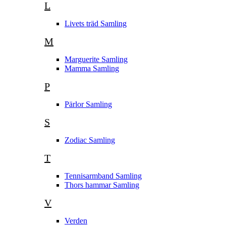
L
Livets träd Samling
M
Marguerite Samling
Mamma Samling
P
Pärlor Samling
S
Zodiac Samling
T
Tennisarmband Samling
Thors hammar Samling
V
Verden