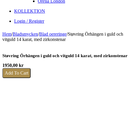
Orelia London
KOLLEKTION
Login / Register
Hem
/
Bladsmycken
/
Blad oereringe
/
Støvring Örhängen i guld och
vitguld 14 karat, med zirkonstenar
Støvring Örhängen i guld och vitguld 14 karat, med zirkonstenar
1950,00
kr
Add To Cart