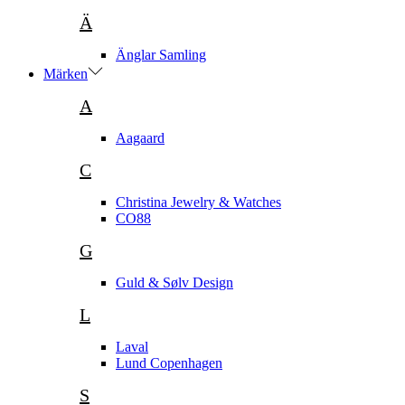
Ä
Änglar Samling
Märken
A
Aagaard
C
Christina Jewelry & Watches
CO88
G
Guld & Sølv Design
L
Laval
Lund Copenhagen
S