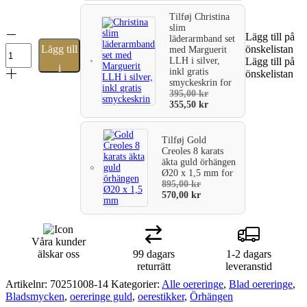
Tilføj
Christina
slim
Støvring
Lägg till på
läderarmband set
Örhängen
Lägg till
önskelistan
med Marguerit
i
LLH i silver,
Lägg till på
i
guld
inkl gratis
önskelistan
smyckeskrin
for
och
varukorg
395,00
kr
vitguld
355,50
kr
14
karat,
med
Tilføj
Gold
zirkonstenar
Creoles 8 karats
mängd
äkta guld örhängen
Ø20 x 1,5 mm
for
895,00
kr
570,00
kr
Våra kunder
älskar oss
99 dagars
1-2 dagars
returrätt
leveranstid
Artikelnr:
70251008-14
Kategorier:
Alle oereringe
,
Blad oereringe
,
Bladsmycken
,
oereringe guld
,
oerestikker
,
Örhängen