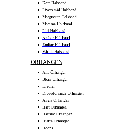
Kors Halsband
Livets träd Halsband
Marguerite Halsband
Mamma Halsband
Pärl Halsband
Amber Halsband
Zodiac Halsband
Världs Halsband
ÖRHÄNGEN
Alla Örhängen
Blom Örhängen
Kreoler
Droppformade Örhängen
Ängla Örhängen
Häst Örhängen
Hästsko Örhängen
Hjärta Örhängen
Hoops