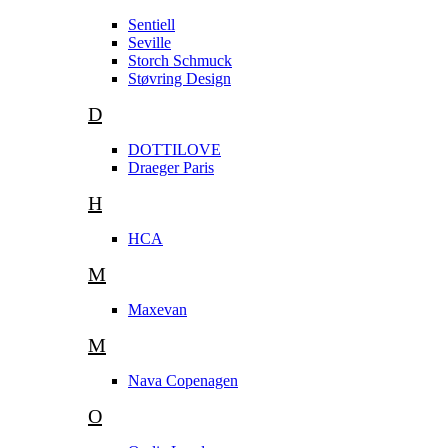
Sentiell
Seville
Storch Schmuck
Støvring Design
D
DOTTILOVE
Draeger Paris
H
HCA
M
Maxevan
M
Nava Copenagen
O