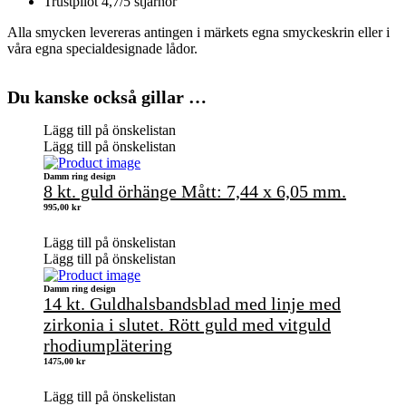
Trustpilot 4,7/5 stjärnor
Alla smycken levereras antingen i märkets egna smyckeskrin eller i
våra egna specialdesignade lådor.
Du kanske också gillar …
Lägg till på önskelistan
Lägg till på önskelistan
Damm ring design
8 kt. guld örhänge Mått: 7,44 x 6,05 mm.
995,00
kr
Lägg till på önskelistan
Lägg till på önskelistan
Damm ring design
14 kt. Guldhalsbandsblad med linje med
zirkonia i slutet. Rött guld med vitguld
rhodiumplätering
1475,00
kr
Lägg till på önskelistan