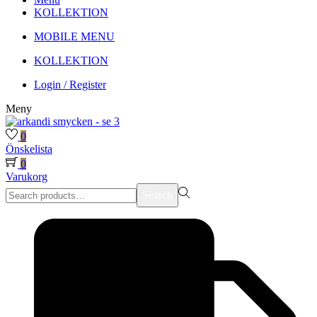
KOLLEKTION
MOBILE MENU
KOLLEKTION
Login / Register
Meny
0
Önskelista
0
Varukorg
Search
Search
for:>