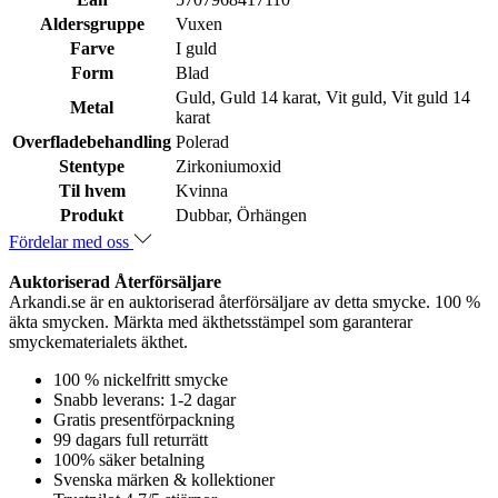
Aldersgruppe
Vuxen
Farve
I guld
Form
Blad
Guld, Guld 14 karat, Vit guld, Vit guld 14
Metal
karat
Overfladebehandling
Polerad
Stentype
Zirkoniumoxid
Til hvem
Kvinna
Produkt
Dubbar, Örhängen
Fördelar med oss
Auktoriserad Återförsäljare
Arkandi.se är en auktoriserad återförsäljare av detta smycke. 100 %
äkta smycken. Märkta med äkthetsstämpel som garanterar
smyckematerialets äkthet.
100 % nickelfritt smycke
Snabb leverans: 1-2 dagar
Gratis presentförpackning
99 dagars full returrätt
100% säker betalning
Svenska märken & kollektioner