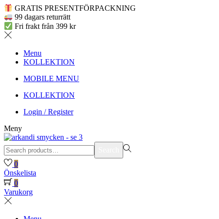
GRATIS PRESENTFÖRPACKNING
99 dagars returrätt
Fri frakt från 399 kr
Menu
KOLLEKTION
MOBILE MENU
KOLLEKTION
Login / Register
Meny
Search
Search
for:>
0
Önskelista
0
Varukorg
Menu