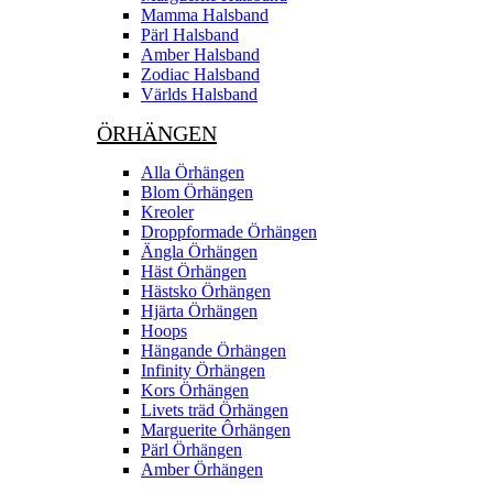
Mamma Halsband
Pärl Halsband
Amber Halsband
Zodiac Halsband
Världs Halsband
ÖRHÄNGEN
Alla Örhängen
Blom Örhängen
Kreoler
Droppformade Örhängen
Ängla Örhängen
Häst Örhängen
Hästsko Örhängen
Hjärta Örhängen
Hoops
Hängande Örhängen
Infinity Örhängen
Kors Örhängen
Livets träd Örhängen
Marguerite Ôrhängen
Pärl Örhängen
Amber Örhängen