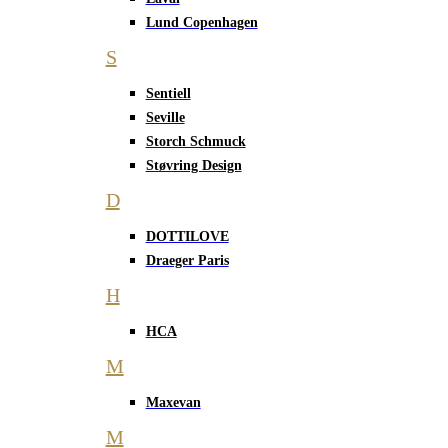
Lund Copenhagen
S
Sentiell
Seville
Storch Schmuck
Støvring Design
D
DOTTILOVE
Draeger Paris
H
HCA
M
Maxevan
M