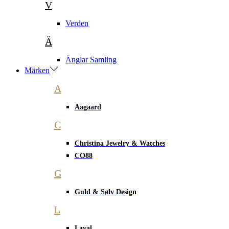
V
Verden
Ä
Änglar Samling
Märken
A
Aagaard
C
Christina Jewelry & Watches
CO88
G
Guld & Sølv Design
L
Laval