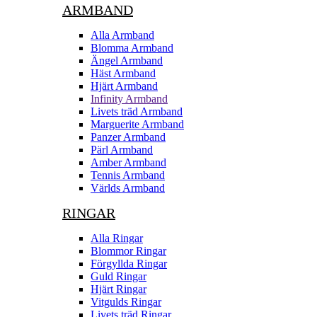
ARMBAND
Alla Armband
Blomma Armband
Ängel Armband
Häst Armband
Hjärt Armband
Infinity Armband
Livets träd Armband
Marguerite Armband
Panzer Armband
Pärl Armband
Amber Armband
Tennis Armband
Världs Armband
RINGAR
Alla Ringar
Blommor Ringar
Förgyllda Ringar
Guld Ringar
Hjärt Ringar
Vitgulds Ringar
Livets träd Ringar