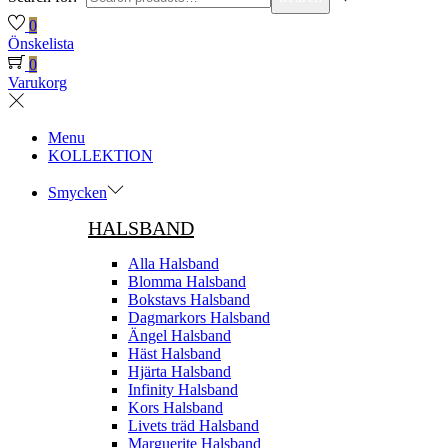
0
Önskelista
0
Varukorg
Menu
KOLLEKTION
Smycken
HALSBAND
Alla Halsband
Blomma Halsband
Bokstavs Halsband
Dagmarkors Halsband
Ängel Halsband
Häst Halsband
Hjärta Halsband
Infinity Halsband
Kors Halsband
Livets träd Halsband
Marguerite Halsband