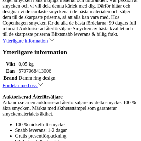
säljer smycken i alla möjliga material och utföranden. Vår passion är
smycken och vi vill dela denna kärlek med dig. Därför hittar och
designar vi de coolaste smyckena i de bästa materialen och säljer
dem till de skarpaste priserna, så att alla kan vara med. Hos
Copenhagen smycken får du alla de bästa fördelarna: 99 dagars full
returrätt Auktoriserad återförsäljare Smycken av bästa kvalitet och
till de skarpaste priserna Blixtsnabb leverans & billig frakt.
Ytterligare information
Ytterligare information
Vikt
0,05 kg
Ean
5707968413006
Brand
Damm ring design
Fördelar med oss
Auktoriserad Återförsäljare
Arkandi.se är en auktoriserad återförsäljare av detta smycke. 100 %
äkta smycken. Märkta med äkthetsstämpel som garanterar
smyckematerialets äkthet.
100 % nickelfritt smycke
Snabb leverans: 1-2 dagar
Gratis presentförpackning