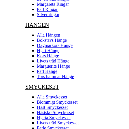
Margareta Ringar
Pärl Ringar
Silver ringar
HÄNGEN
Alla Hängen
Bokstavs Hänge
Dagmarkors Hänge
Hjärt Hänge
Kors Hänge
Livets träd Hänge
Marguerite Hänge
Pärl Hänge
Tors hammar Hänge
SMYCKESET
Alla Smyckesset
Blommigt Smyckesset
Häst Smyckesset
Hästsko Smyckesset
Hjärta Smyckesset
Livets träd Smyckesset
Perle Smyckesset