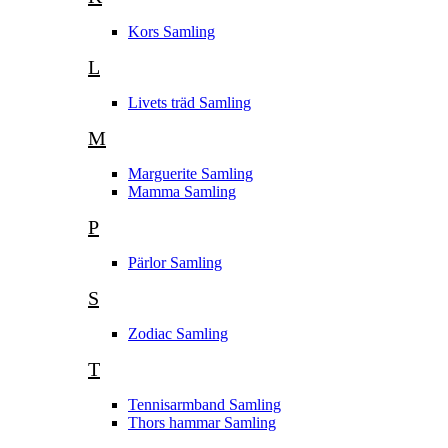
Kors Samling
L
Livets träd Samling
M
Marguerite Samling
Mamma Samling
P
Pärlor Samling
S
Zodiac Samling
T
Tennisarmband Samling
Thors hammar Samling