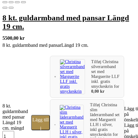
8 kt. guldarmband med pansar Längd
19 cm.
5500,00
kr
8 kt. guldarmband med pansarLängd 19 cm.
Tilføj
Christina
silverarmband
set med
Marguerite LLF
inkl. gratis
smyckeskrin
for
0,00
kr
Tilføj
Christina
8 kt.
Lägg ti
slim
guldarmband
på
läderarmband set
med pansar
Lägg till
önskeli
med Marguerit
Längd 19
LLH i silver,
Lägg ti
cm. mängd
i
inkl gratis
på
smyckeskrin
for
önskeli
varukorg