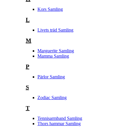
Kors Samling
L
Livets träd Samling
M
Marguerite Samling
Mamma Samling
P
Pärlor Samling
S
Zodiac Samling
T
Tennisarmband Samling
Thors hammar Samling