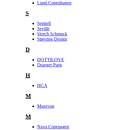
Lund Copenhagen
S
Sentiell
Seville
Storch Schmuck
Støvring Design
D
DOTTILOVE
Draeger Paris
H
HCA
M
Maxevan
M
Nava Copenagen