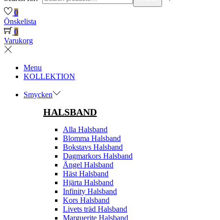
0
Önskelista
0
Varukorg
Menu
KOLLEKTION
Smycken
HALSBAND
Alla Halsband
Blomma Halsband
Bokstavs Halsband
Dagmarkors Halsband
Ängel Halsband
Häst Halsband
Hjärta Halsband
Infinity Halsband
Kors Halsband
Livets träd Halsband
Marguerite Halsband