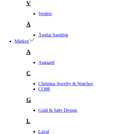
V
Verden
Ä
Änglar Samling
Märken
A
Aagaard
C
Christina Jewelry & Watches
CO88
G
Guld & Sølv Design
L
Laval