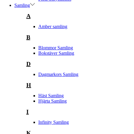
Samling
A
Amber samling
B
Blommor Samling
Bokstäver Samling
D
Dagmarkors Samling
H
Häst Samling
Hjärta Samling
I
Infinity Samling
K