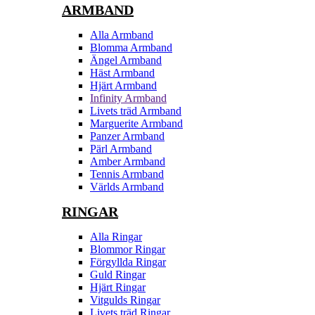
ARMBAND
Alla Armband
Blomma Armband
Ängel Armband
Häst Armband
Hjärt Armband
Infinity Armband
Livets träd Armband
Marguerite Armband
Panzer Armband
Pärl Armband
Amber Armband
Tennis Armband
Världs Armband
RINGAR
Alla Ringar
Blommor Ringar
Förgyllda Ringar
Guld Ringar
Hjärt Ringar
Vitgulds Ringar
Livets träd Ringar