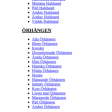
Mamma Halsband
Pärl Halsband
Amber Halsband
Zodiac Halsband
Världs Halsband
ÖRHÄNGEN
Alla Örhängen
Blom Örhängen
Kreoler
Droppformade Örhängen
Ängla Örhängen
Häst Örhängen
Hästsko Örhängen
Hjärta Örhängen
Hoops
Hängande Örhängen
Infinity Örhängen
Kors Örhängen
Livets träd Örhängen
Marguerite Ôrhängen
Pärl Örhängen
Amber Örhängen