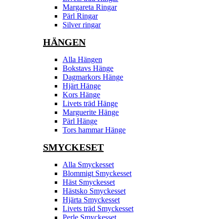
Margareta Ringar
Pärl Ringar
Silver ringar
HÄNGEN
Alla Hängen
Bokstavs Hänge
Dagmarkors Hänge
Hjärt Hänge
Kors Hänge
Livets träd Hänge
Marguerite Hänge
Pärl Hänge
Tors hammar Hänge
SMYCKESET
Alla Smyckesset
Blommigt Smyckesset
Häst Smyckesset
Hästsko Smyckesset
Hjärta Smyckesset
Livets träd Smyckesset
Perle Smyckesset