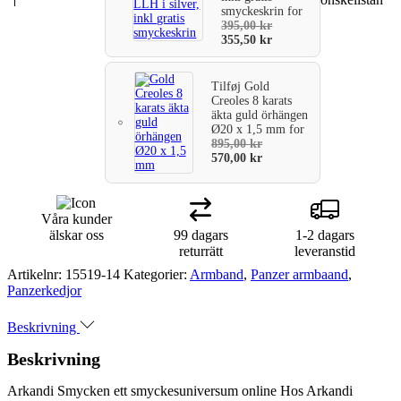
smyckeskrin
for
ID-
varukorg
395,00
kr
skylt
355,50
kr
7,1
mm
bred.
Tilføj
Gold
Längd
Creoles 8 karats
19
äkta guld örhängen
cm.
Ø20 x 1,5 mm
for
mängd
895,00
kr
570,00
kr
Våra kunder
älskar oss
99 dagars
1-2 dagars
returrätt
leveranstid
Artikelnr:
15519-14
Kategorier:
Armband
,
Panzer armbaand
,
Panzerkedjor
Beskrivning
Beskrivning
Arkandi Smycken ett smyckesuniversum online Hos Arkandi