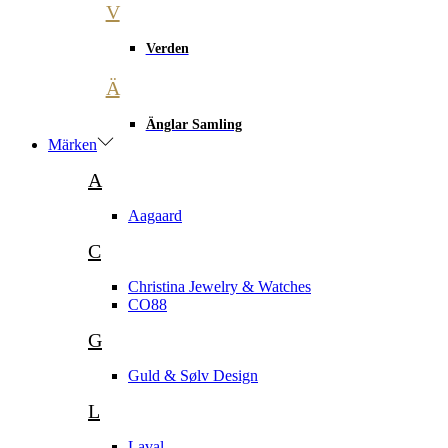
V
Verden
Ä
Änglar Samling
Märken
A
Aagaard
C
Christina Jewelry & Watches
CO88
G
Guld & Sølv Design
L
Laval