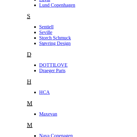
Lund Copenhagen
S
Sentiell
Seville
Storch Schmuck
Støvring Design
D
DOTTILOVE
Draeger Paris
H
HCA
M
Maxevan
M
Nava Copenagen