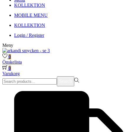
KOLLEKTION
MOBILE MENU
KOLLEKTION
Login / Register
Meny
0
Önskelista
0
Varukorg
Search
Search
for:>