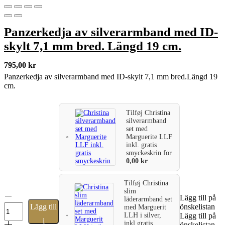
Panzerkedja av silverarmband med ID-
skylt 7,1 mm bred. Längd 19 cm.
795,00
kr
Panzerkedja av silverarmband med ID-skylt 7,1 mm bred.Längd 19
cm.
Tilføj
Christina
silverarmband
set med
Marguerite LLF
inkl. gratis
smyckeskrin
for
0,00
kr
Tilføj
Christina
slim
Panzerkedja
Lägg till på
läderarmband set
av
Lägg till
önskelistan
med Marguerit
silverarmband
LLH i silver,
Lägg till på
i
med
inkl gratis
önskelistan