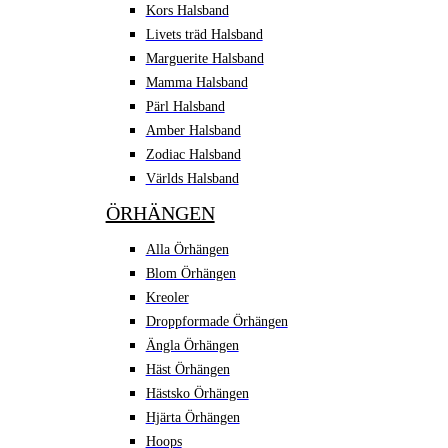
Kors Halsband
Livets träd Halsband
Marguerite Halsband
Mamma Halsband
Pärl Halsband
Amber Halsband
Zodiac Halsband
Världs Halsband
ÖRHÄNGEN
Alla Örhängen
Blom Örhängen
Kreoler
Droppformade Örhängen
Ängla Örhängen
Häst Örhängen
Hästsko Örhängen
Hjärta Örhängen
Hoops