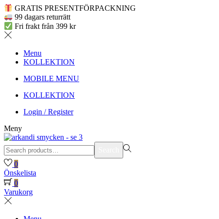
GRATIS PRESENTFÖRPACKNING
99 dagars returrätt
Fri frakt från 399 kr
Menu
KOLLEKTION
MOBILE MENU
KOLLEKTION
Login / Register
Meny
Search
Search
for:>
0
Önskelista
0
Varukorg
Menu