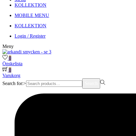
KOLLEKTION
MOBILE MENU
KOLLEKTION
Login / Register
Meny
0
Önskelista
0
Varukorg
Search for:>
Search