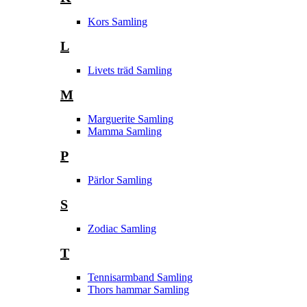
Kors Samling
L
Livets träd Samling
M
Marguerite Samling
Mamma Samling
P
Pärlor Samling
S
Zodiac Samling
T
Tennisarmband Samling
Thors hammar Samling