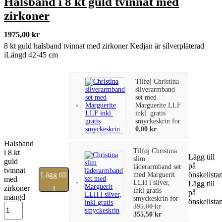
Halsband i 8 kt guld tvinnat med
zirkoner
1975,00
kr
8 kt guld halsband tvinnat med zirkoner Kedjan är silverpläterad
iLängd 42-45 cm
Tilføj
Christina
silverarmband
set med
Marguerite LLF
inkl. gratis
smyckeskrin
for
0,00
kr
Halsband
Tilføj
Christina
i 8 kt
Lägg till
slim
guld
på
läderarmband set
tvinnat
Lägg till
önskelista
med Marguerit
med
LLH i silver,
Lägg till
zirkoner
i
inkl gratis
på
mängd
smyckeskrin
for
önskelista
varukorg
395,00
kr
355,50
kr