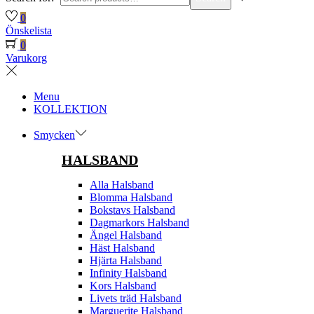
0
Önskelista
0
Varukorg
Menu
KOLLEKTION
Smycken
HALSBAND
Alla Halsband
Blomma Halsband
Bokstavs Halsband
Dagmarkors Halsband
Ängel Halsband
Häst Halsband
Hjärta Halsband
Infinity Halsband
Kors Halsband
Livets träd Halsband
Marguerite Halsband