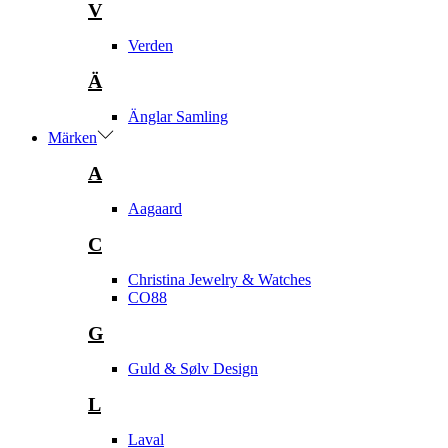
V
Verden
Ä
Änglar Samling
Märken
A
Aagaard
C
Christina Jewelry & Watches
CO88
G
Guld & Sølv Design
L
Laval