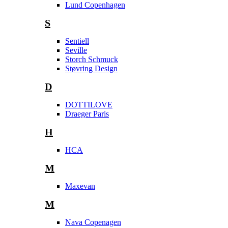
Lund Copenhagen
S
Sentiell
Seville
Storch Schmuck
Støvring Design
D
DOTTILOVE
Draeger Paris
H
HCA
M
Maxevan
M
Nava Copenagen