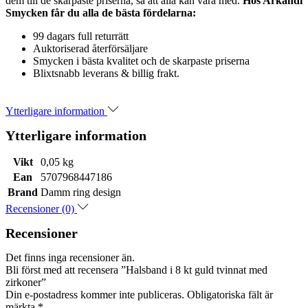
dem till de skarpaste priserna, så att alla kan vara med.
Hos Arkandi
Smycken får du alla de bästa fördelarna:
99 dagars full returrätt
Auktoriserad återförsäljare
Smycken i bästa kvalitet och de skarpaste priserna
Blixtsnabb leverans & billig frakt.
Ytterligare information
Ytterligare information
Vikt
0,05 kg
Ean
5707968447186
Brand
Damm ring design
Recensioner (0)
Recensioner
Det finns inga recensioner än.
Bli först med att recensera ”Halsband i 8 kt guld tvinnat med
zirkoner”
Din e-postadress kommer inte publiceras.
Obligatoriska fält är
märkta
*