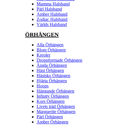
Mamma Halsband
Pärl Halsband
Amber Halsband
Zodiac Halsband
Världs Halsband
ÖRHÄNGEN
Alla Örhängen
Blom Örhängen
Kreoler
Droppformade Örhängen
Ängla Örhängen
Häst Örhängen
Hästsko Örhängen
Hjärta Örhängen
Hoops
Hängande Örhängen
Infinity Örhängen
Kors Örhängen
Livets träd Örhängen
Marguerite Ôrhängen
Pärl Örhängen
Amber Örhängen