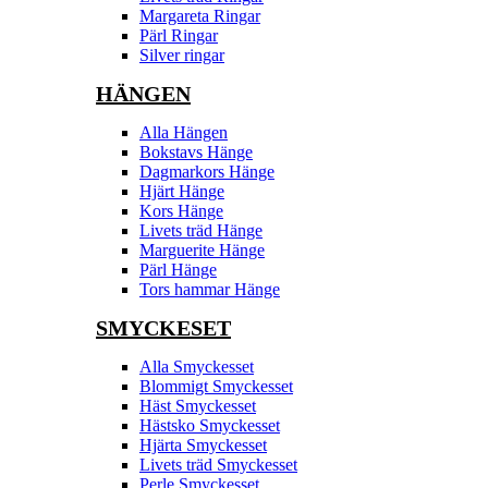
Margareta Ringar
Pärl Ringar
Silver ringar
HÄNGEN
Alla Hängen
Bokstavs Hänge
Dagmarkors Hänge
Hjärt Hänge
Kors Hänge
Livets träd Hänge
Marguerite Hänge
Pärl Hänge
Tors hammar Hänge
SMYCKESET
Alla Smyckesset
Blommigt Smyckesset
Häst Smyckesset
Hästsko Smyckesset
Hjärta Smyckesset
Livets träd Smyckesset
Perle Smyckesset