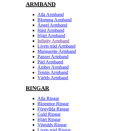
ARMBAND
Alla Armband
Blomma Armband
Ängel Armband
Häst Armband
Hjärt Armband
Infinity Armband
Livets träd Armband
Marguerite Armband
Panzer Armband
Pärl Armband
Amber Armband
Tennis Armband
Världs Armband
RINGAR
Alla Ringar
Blommor Ringar
Förgyllda Ringar
Guld Ringar
Hjärt Ringar
Vitgulds Ringar
Livets träd Ringar