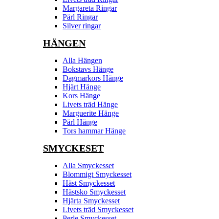
Margareta Ringar
Pärl Ringar
Silver ringar
HÄNGEN
Alla Hängen
Bokstavs Hänge
Dagmarkors Hänge
Hjärt Hänge
Kors Hänge
Livets träd Hänge
Marguerite Hänge
Pärl Hänge
Tors hammar Hänge
SMYCKESET
Alla Smyckesset
Blommigt Smyckesset
Häst Smyckesset
Hästsko Smyckesset
Hjärta Smyckesset
Livets träd Smyckesset
Perle Smyckesset