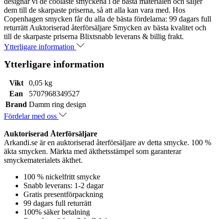
designar vi de coolaste smyckena i de bästa materialen och säljer
dem till de skarpaste priserna, så att alla kan vara med. Hos
Copenhagen smycken får du alla de bästa fördelarna: 99 dagars full
returrätt Auktoriserad återförsäljare Smycken av bästa kvalitet och
till de skarpaste priserna Blixtsnabb leverans & billig frakt.
Ytterligare information
Ytterligare information
Vikt
0,05 kg
Ean
5707968349527
Brand
Damm ring design
Fördelar med oss
Auktoriserad Återförsäljare
Arkandi.se är en auktoriserad återförsäljare av detta smycke. 100 %
äkta smycken. Märkta med äkthetsstämpel som garanterar
smyckematerialets äkthet.
100 % nickelfritt smycke
Snabb leverans: 1-2 dagar
Gratis presentförpackning
99 dagars full returrätt
100% säker betalning