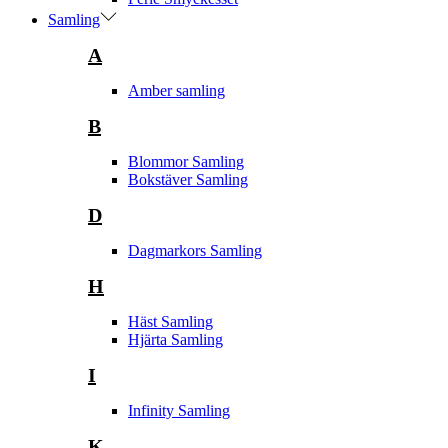
Samling
A
Amber samling
B
Blommor Samling
Bokstäver Samling
D
Dagmarkors Samling
H
Häst Samling
Hjärta Samling
I
Infinity Samling
K