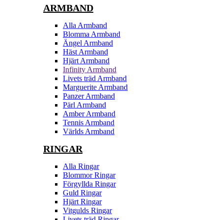
ARMBAND
Alla Armband
Blomma Armband
Ängel Armband
Häst Armband
Hjärt Armband
Infinity Armband
Livets träd Armband
Marguerite Armband
Panzer Armband
Pärl Armband
Amber Armband
Tennis Armband
Världs Armband
RINGAR
Alla Ringar
Blommor Ringar
Förgyllda Ringar
Guld Ringar
Hjärt Ringar
Vitgulds Ringar
Livets träd Ringar