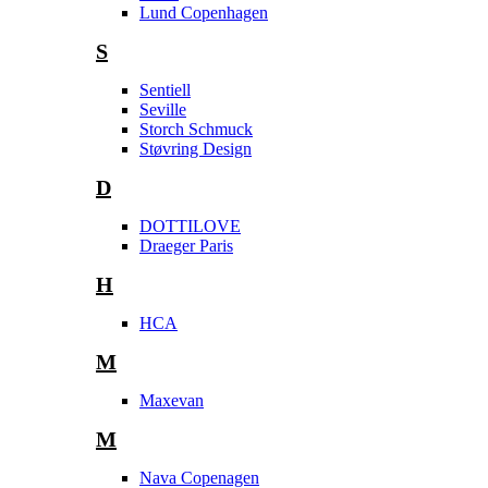
Lund Copenhagen
S
Sentiell
Seville
Storch Schmuck
Støvring Design
D
DOTTILOVE
Draeger Paris
H
HCA
M
Maxevan
M
Nava Copenagen