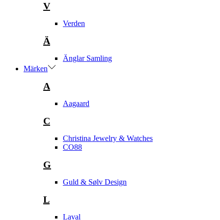
V
Verden
Ä
Änglar Samling
Märken
A
Aagaard
C
Christina Jewelry & Watches
CO88
G
Guld & Sølv Design
L
Laval