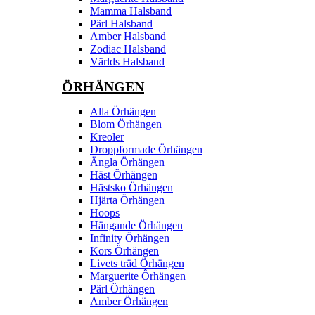
Mamma Halsband
Pärl Halsband
Amber Halsband
Zodiac Halsband
Världs Halsband
ÖRHÄNGEN
Alla Örhängen
Blom Örhängen
Kreoler
Droppformade Örhängen
Ängla Örhängen
Häst Örhängen
Hästsko Örhängen
Hjärta Örhängen
Hoops
Hängande Örhängen
Infinity Örhängen
Kors Örhängen
Livets träd Örhängen
Marguerite Ôrhängen
Pärl Örhängen
Amber Örhängen