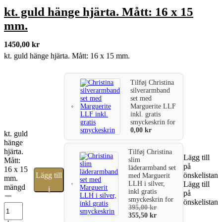
kt. guld hänge hjärta. Mått: 16 x 15
mm.
1450,00
kr
kt. guld hänge hjärta. Mått: 16 x 15 mm.
Tilføj
Christina
silverarmband
set med
Marguerite LLF
inkl. gratis
smyckeskrin
for
0,00
kr
kt. guld
hänge
hjärta.
Tilføj
Christina
Lägg till
slim
Mått:
på
läderarmband set
16 x 15
Lägg till
önskelistan
med Marguerit
mm.
LLH i silver,
Lägg till
mängd
i
inkl gratis
på
smyckeskrin
for
önskelistan
varukorg
395,00
kr
355,50
kr