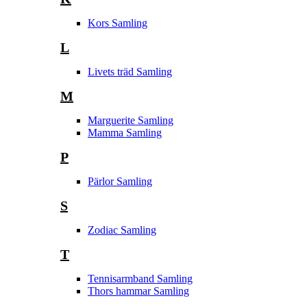
Kors Samling
L
Livets träd Samling
M
Marguerite Samling
Mamma Samling
P
Pärlor Samling
S
Zodiac Samling
T
Tennisarmband Samling
Thors hammar Samling