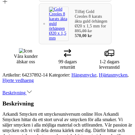
Tilføj
Gold
Creoles 8 karats
äkta guld örhängen
Ø20 x 1,5 mm
for
895,00
kr
570,00
kr
Våra kunder
älskar oss
99 dagars
1-2 dagars
returrätt
leveranstid
Artikelnr:
64237892-14
Kategorier:
Hängsmycke
,
Hjärtasmycken
,
Hjerte vedhaeng
Beskrivning
Beskrivning
Arkandi Smycken ett smyckesuniversum online Hos Arkandi
Smycken hittar du ett stort urval av smycken för alla smaker. Vi
säljer smycken i alla möjliga material och utföranden. Vår passion är
smycken och vi vill dela denna kärlek med dig. Därför hittar och