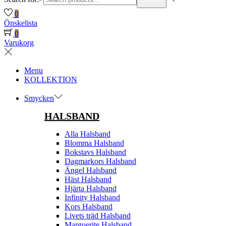
0
Önskelista
0
Varukorg
Menu
KOLLEKTION
Smycken
HALSBAND
Alla Halsband
Blomma Halsband
Bokstavs Halsband
Dagmarkors Halsband
Ängel Halsband
Häst Halsband
Hjärta Halsband
Infinity Halsband
Kors Halsband
Livets träd Halsband
Marguerite Halsband