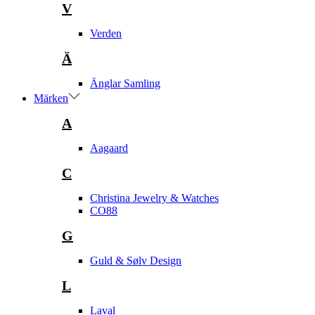
V
Verden
Ä
Änglar Samling
Märken
A
Aagaard
C
Christina Jewelry & Watches
CO88
G
Guld & Sølv Design
L
Laval