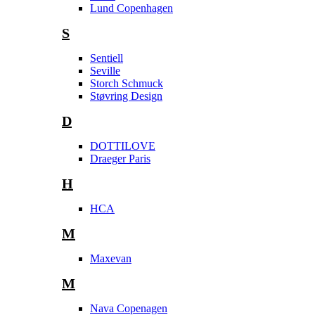
Lund Copenhagen
S
Sentiell
Seville
Storch Schmuck
Støvring Design
D
DOTTILOVE
Draeger Paris
H
HCA
M
Maxevan
M
Nava Copenagen