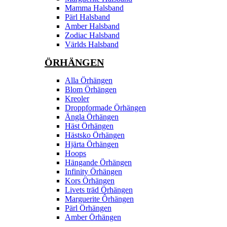
Mamma Halsband
Pärl Halsband
Amber Halsband
Zodiac Halsband
Världs Halsband
ÖRHÄNGEN
Alla Örhängen
Blom Örhängen
Kreoler
Droppformade Örhängen
Ängla Örhängen
Häst Örhängen
Hästsko Örhängen
Hjärta Örhängen
Hoops
Hängande Örhängen
Infinity Örhängen
Kors Örhängen
Livets träd Örhängen
Marguerite Ôrhängen
Pärl Örhängen
Amber Örhängen