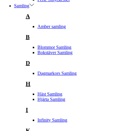
Samling
A
Amber samling
B
Blommor Samling
Bokstäver Samling
D
Dagmarkors Samling
H
Häst Samling
Hjärta Samling
I
Infinity Samling
K