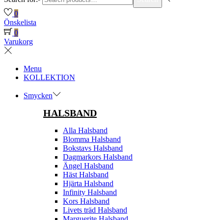
0
Önskelista
0
Varukorg
Menu
KOLLEKTION
Smycken
HALSBAND
Alla Halsband
Blomma Halsband
Bokstavs Halsband
Dagmarkors Halsband
Ängel Halsband
Häst Halsband
Hjärta Halsband
Infinity Halsband
Kors Halsband
Livets träd Halsband
Marguerite Halsband