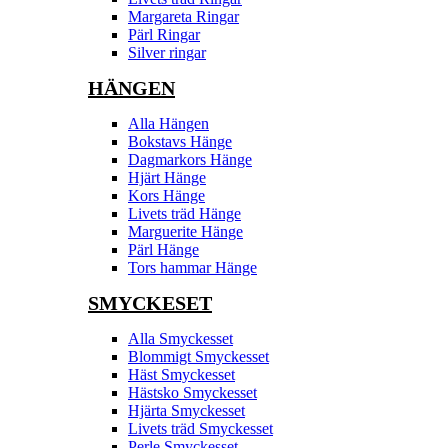
Margareta Ringar
Pärl Ringar
Silver ringar
HÄNGEN
Alla Hängen
Bokstavs Hänge
Dagmarkors Hänge
Hjärt Hänge
Kors Hänge
Livets träd Hänge
Marguerite Hänge
Pärl Hänge
Tors hammar Hänge
SMYCKESET
Alla Smyckesset
Blommigt Smyckesset
Häst Smyckesset
Hästsko Smyckesset
Hjärta Smyckesset
Livets träd Smyckesset
Perle Smyckesset