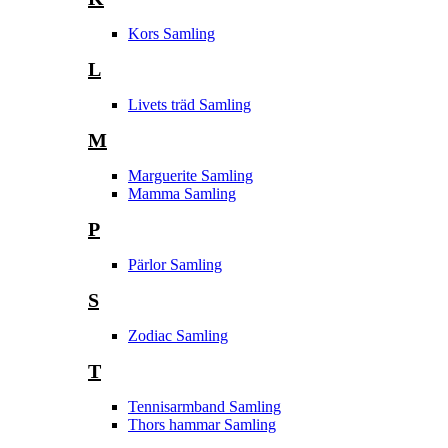
Kors Samling
L
Livets träd Samling
M
Marguerite Samling
Mamma Samling
P
Pärlor Samling
S
Zodiac Samling
T
Tennisarmband Samling
Thors hammar Samling