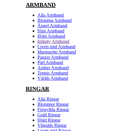
ARMBAND
Alla Armband
Blomma Armband
Ängel Armband
Häst Armband
Hjärt Armband
Infinity Armband
Livets träd Armband
Marguerite Armband
Panzer Armband
Pärl Armband
Amber Armband
Tennis Armband
Världs Armband
RINGAR
Alla Ringar
Blommor Ringar
Förgyllda Ringar
Guld Ringar
Hjärt Ringar
Vitgulds Ringar
Livets träd Ringar