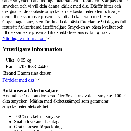
säljer smycken i alla möjliga material och utföranden. Vår passion är
smycken och vi vill dela denna kärlek med dig. Därför hittar och
designar vi de coolaste smyckena i de bästa materialen och säljer
dem till de skarpaste priserna, så att alla kan vara med. Hos
Copenhagen smycken får du alla de bästa fördelarna: 99 dagars full
returrätt Auktoriserad återförsäljare Smycken av bästa kvalitet och
till de skarpaste priserna Blixtsnabb leverans & billig frakt.
Ytterligare information
Ytterligare information
Vikt
0,05 kg
Ean
5707968314440
Brand
Damm ring design
Fördelar med oss
Auktoriserad Återförsäljare
Arkandi.se är en auktoriserad återförsäljare av detta smycke. 100 %
äkta smycken. Märkta med äkthetsstämpel som garanterar
smyckematerialets äkthet.
100 % nickelfritt smycke
Snabb leverans: 1-2 dagar
Gratis presentförpackning