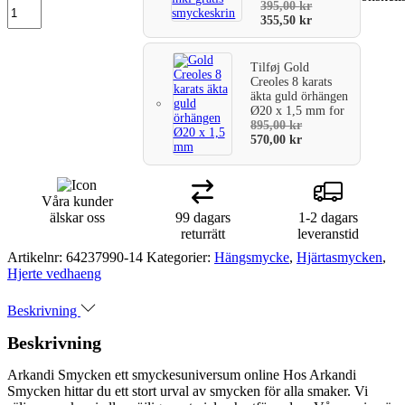
395,00
kr
355,50
kr
Tilføj
Gold
Creoles 8 karats
äkta guld örhängen
Ø20 x 1,5 mm
for
895,00
kr
570,00
kr
Våra kunder
älskar oss
99 dagars
1-2 dagars
returrätt
leveranstid
Artikelnr:
64237990-14
Kategorier:
Hängsmycke
,
Hjärtasmycken
,
Hjerte vedhaeng
Beskrivning
Beskrivning
Arkandi Smycken ett smyckesuniversum online Hos Arkandi
Smycken hittar du ett stort urval av smycken för alla smaker. Vi