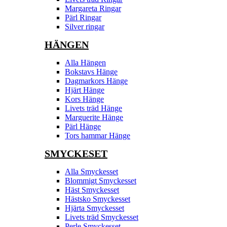
Margareta Ringar
Pärl Ringar
Silver ringar
HÄNGEN
Alla Hängen
Bokstavs Hänge
Dagmarkors Hänge
Hjärt Hänge
Kors Hänge
Livets träd Hänge
Marguerite Hänge
Pärl Hänge
Tors hammar Hänge
SMYCKESET
Alla Smyckesset
Blommigt Smyckesset
Häst Smyckesset
Hästsko Smyckesset
Hjärta Smyckesset
Livets träd Smyckesset
Perle Smyckesset