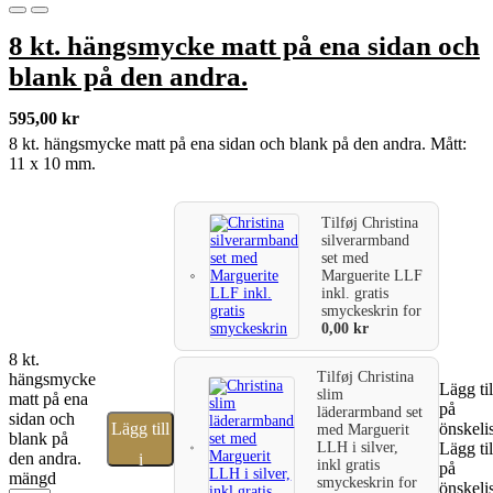
8 kt. hängsmycke matt på ena sidan och
blank på den andra.
595,00
kr
8 kt. hängsmycke matt på ena sidan och blank på den andra. Mått:
11 x 10 mm.
Tilføj
Christina
silverarmband
set med
Marguerite LLF
inkl. gratis
smyckeskrin
for
0,00
kr
8 kt.
Tilføj
Christina
hängsmycke
Lägg til
slim
matt på ena
på
läderarmband set
sidan och
Lägg till
önskeli
med Marguerit
blank på
LLH i silver,
Lägg til
den andra.
i
inkl gratis
på
mängd
smyckeskrin
for
önskeli
varukorg