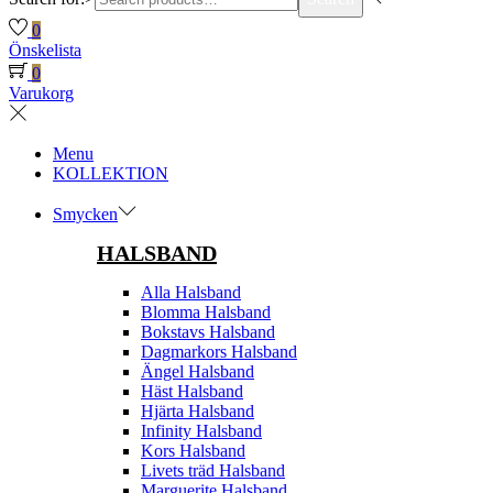
0
Önskelista
0
Varukorg
Menu
KOLLEKTION
Smycken
HALSBAND
Alla Halsband
Blomma Halsband
Bokstavs Halsband
Dagmarkors Halsband
Ängel Halsband
Häst Halsband
Hjärta Halsband
Infinity Halsband
Kors Halsband
Livets träd Halsband
Marguerite Halsband