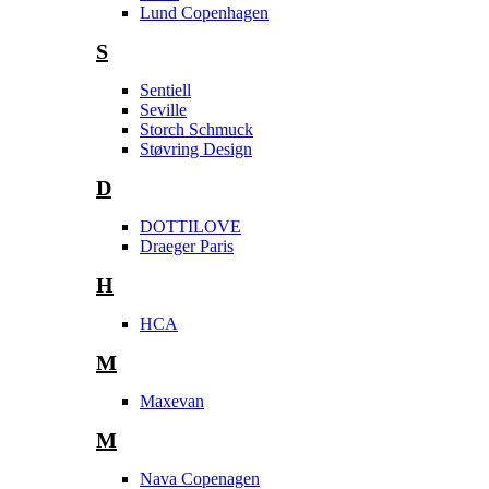
Lund Copenhagen
S
Sentiell
Seville
Storch Schmuck
Støvring Design
D
DOTTILOVE
Draeger Paris
H
HCA
M
Maxevan
M
Nava Copenagen