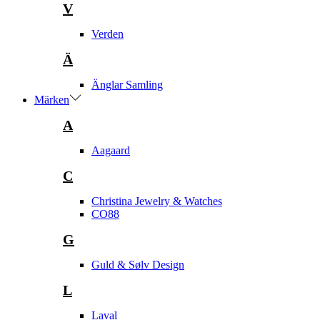
V
Verden
Ä
Änglar Samling
Märken
A
Aagaard
C
Christina Jewelry & Watches
CO88
G
Guld & Sølv Design
L
Laval