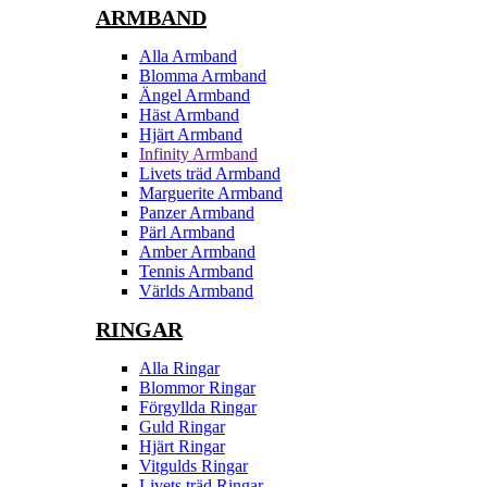
ARMBAND
Alla Armband
Blomma Armband
Ängel Armband
Häst Armband
Hjärt Armband
Infinity Armband
Livets träd Armband
Marguerite Armband
Panzer Armband
Pärl Armband
Amber Armband
Tennis Armband
Världs Armband
RINGAR
Alla Ringar
Blommor Ringar
Förgyllda Ringar
Guld Ringar
Hjärt Ringar
Vitgulds Ringar
Livets träd Ringar