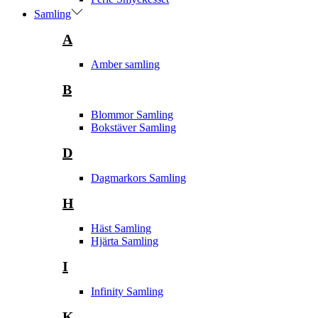
Samling
A
Amber samling
B
Blommor Samling
Bokstäver Samling
D
Dagmarkors Samling
H
Häst Samling
Hjärta Samling
I
Infinity Samling
K