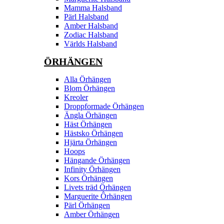
Mamma Halsband
Pärl Halsband
Amber Halsband
Zodiac Halsband
Världs Halsband
ÖRHÄNGEN
Alla Örhängen
Blom Örhängen
Kreoler
Droppformade Örhängen
Ängla Örhängen
Häst Örhängen
Hästsko Örhängen
Hjärta Örhängen
Hoops
Hängande Örhängen
Infinity Örhängen
Kors Örhängen
Livets träd Örhängen
Marguerite Ôrhängen
Pärl Örhängen
Amber Örhängen