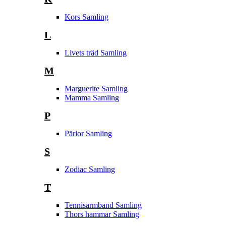
Kors Samling
L
Livets träd Samling
M
Marguerite Samling
Mamma Samling
P
Pärlor Samling
S
Zodiac Samling
T
Tennisarmband Samling
Thors hammar Samling