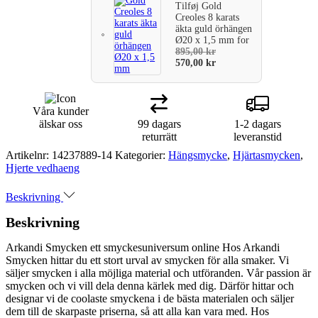
Tilføj
Gold
Creoles 8 karats
äkta guld örhängen
Ø20 x 1,5 mm
for
895,00
kr
570,00
kr
Våra kunder
älskar oss
99 dagars
1-2 dagars
returrätt
leveranstid
Artikelnr:
14237889-14
Kategorier:
Hängsmycke
,
Hjärtasmycken
,
Hjerte vedhaeng
Beskrivning
Beskrivning
Arkandi Smycken ett smyckesuniversum online Hos Arkandi
Smycken hittar du ett stort urval av smycken för alla smaker. Vi
säljer smycken i alla möjliga material och utföranden. Vår passion är
smycken och vi vill dela denna kärlek med dig. Därför hittar och
designar vi de coolaste smyckena i de bästa materialen och säljer
dem till de skarpaste priserna, så att alla kan vara med. Hos