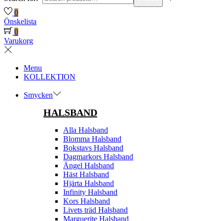
0
Önskelista
0
Varukorg
Menu
KOLLEKTION
Smycken
HALSBAND
Alla Halsband
Blomma Halsband
Bokstavs Halsband
Dagmarkors Halsband
Ängel Halsband
Häst Halsband
Hjärta Halsband
Infinity Halsband
Kors Halsband
Livets träd Halsband
Marguerite Halsband