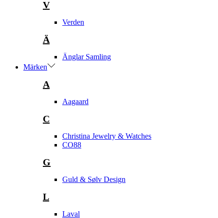
V
Verden
Ä
Änglar Samling
Märken
A
Aagaard
C
Christina Jewelry & Watches
CO88
G
Guld & Sølv Design
L
Laval