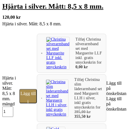
Hjärta i silver. Mått: 8,5 x 8 mm.
120,00
kr
Hjärta i silver. Mått: 8,5 x 8 mm.
Tilføj
Christina
silverarmband
set med
Marguerite LLF
inkl. gratis
smyckeskrin
for
0,00
kr
Hjärta i
Tilføj
Christina
silver.
Lägg till
slim
Mått:
på
läderarmband set
8,5 x 8
Lägg till
önskelistan
med Marguerit
LLH i silver,
mm.
Lägg till
i
inkl gratis
mängd
på
smyckeskrin
for
önskelistan
varukorg
395,00
kr
355,50
kr