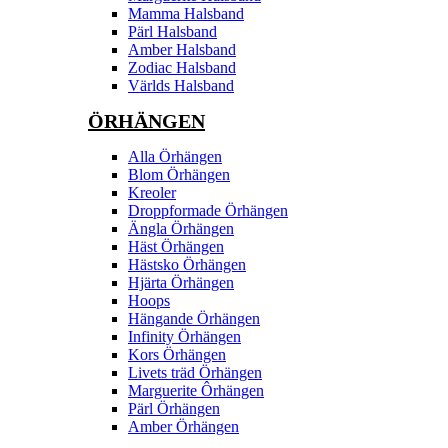
Mamma Halsband
Pärl Halsband
Amber Halsband
Zodiac Halsband
Världs Halsband
ÖRHÄNGEN
Alla Örhängen
Blom Örhängen
Kreoler
Droppformade Örhängen
Ängla Örhängen
Häst Örhängen
Hästsko Örhängen
Hjärta Örhängen
Hoops
Hängande Örhängen
Infinity Örhängen
Kors Örhängen
Livets träd Örhängen
Marguerite Ôrhängen
Pärl Örhängen
Amber Örhängen