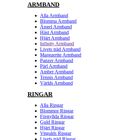
ARMBAND
Alla Armband
Blomma Armband
Ängel Armband
Häst Armband
Hjärt Armband
Infinity Armband
Livets träd Armband
Marguerite Armband
Panzer Armband
Pärl Armband
Amber Armband
Tennis Armband
Världs Armband
RINGAR
Alla Ringar
Blommor Ringar
Förgyllda Ringar
Guld Ringar
Hjärt Ringar
Vitgulds Ringar
Livets träd Ringar