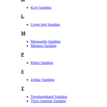
Kors Samling
L
Livets träd Samling
M
Marguerite Samling
Mamma Samling
P
Pärlor Samling
S
Zodiac Samling
T
Tennisarmband Samling
Thors hammar Samling