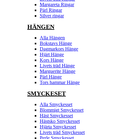
Margareta Ringar
Pärl Ringar
Silver ringar
HÄNGEN
Alla Hängen
Bokstavs Hänge
Dagmarkors Hänge
Hjärt Hänge
Kors Hänge
Livets träd Hänge
Marguerite Hänge
Pärl Hänge
Tors hammar Hänge
SMYCKESET
Alla Smyckesset
Blommigt Smyckesset
Häst Smyckesset
Hästsko Smyckesset
Hjärta Smyckesset
Livets träd Smyckesset
Perle Smyckesset