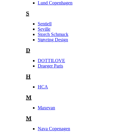
Lund Copenhagen
S
Sentiell
Seville
Storch Schmuck
Støvring Design
D
DOTTILOVE
Draeger Paris
H
HCA
M
Maxevan
M
Nava Copenagen