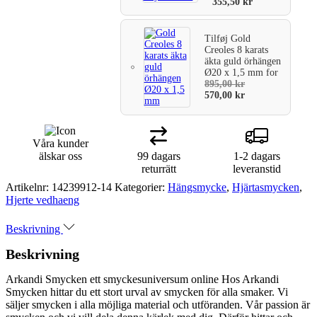
355,50
kr
Tilføj
Gold
Creoles 8 karats
äkta guld örhängen
Ø20 x 1,5 mm
for
895,00
kr
570,00
kr
Våra kunder
älskar oss
99 dagars
1-2 dagars
returrätt
leveranstid
Artikelnr:
14239912-14
Kategorier:
Hängsmycke
,
Hjärtasmycken
,
Hjerte vedhaeng
Beskrivning
Beskrivning
Arkandi Smycken ett smyckesuniversum online Hos Arkandi
Smycken hittar du ett stort urval av smycken för alla smaker. Vi
säljer smycken i alla möjliga material och utföranden. Vår passion är