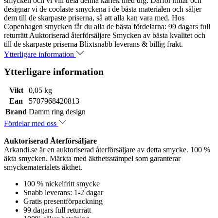
smycken och vi vill dela denna kärlek med dig. Därför hittar och
designar vi de coolaste smyckena i de bästa materialen och säljer
dem till de skarpaste priserna, så att alla kan vara med. Hos
Copenhagen smycken får du alla de bästa fördelarna: 99 dagars full
returrätt Auktoriserad återförsäljare Smycken av bästa kvalitet och
till de skarpaste priserna Blixtsnabb leverans & billig frakt.
Ytterligare information
Ytterligare information
Vikt
0,05 kg
Ean
5707968420813
Brand
Damm ring design
Fördelar med oss
Auktoriserad Återförsäljare
Arkandi.se är en auktoriserad återförsäljare av detta smycke. 100 %
äkta smycken. Märkta med äkthetsstämpel som garanterar
smyckematerialets äkthet.
100 % nickelfritt smycke
Snabb leverans: 1-2 dagar
Gratis presentförpackning
99 dagars full returrätt