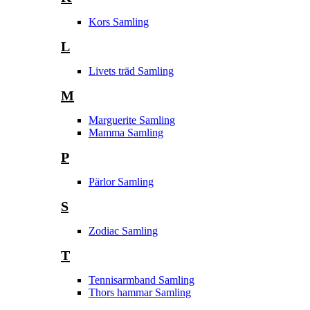
Kors Samling
L
Livets träd Samling
M
Marguerite Samling
Mamma Samling
P
Pärlor Samling
S
Zodiac Samling
T
Tennisarmband Samling
Thors hammar Samling