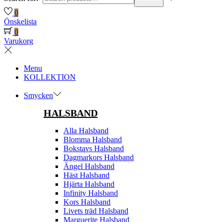
0
Önskelista
0
Varukorg
Menu
KOLLEKTION
Smycken
HALSBAND
Alla Halsband
Blomma Halsband
Bokstavs Halsband
Dagmarkors Halsband
Ängel Halsband
Häst Halsband
Hjärta Halsband
Infinity Halsband
Kors Halsband
Livets träd Halsband
Marguerite Halsband