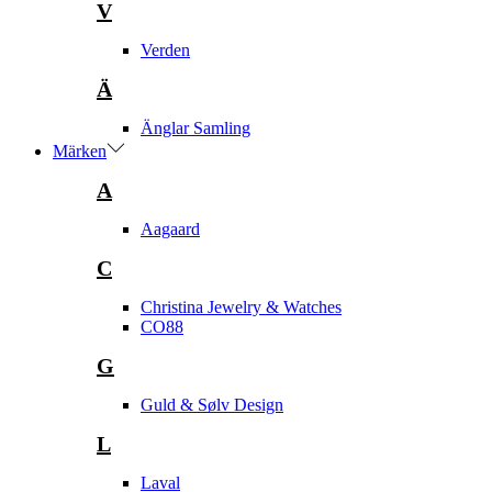
V
Verden
Ä
Änglar Samling
Märken
A
Aagaard
C
Christina Jewelry & Watches
CO88
G
Guld & Sølv Design
L
Laval