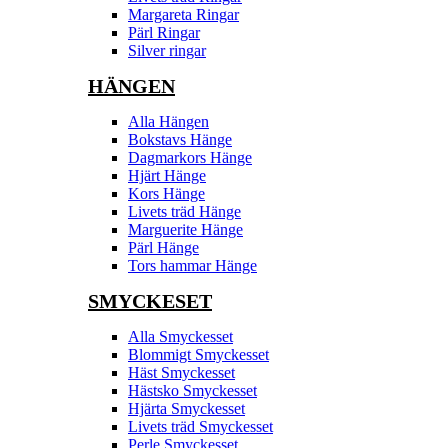
Margareta Ringar
Pärl Ringar
Silver ringar
HÄNGEN
Alla Hängen
Bokstavs Hänge
Dagmarkors Hänge
Hjärt Hänge
Kors Hänge
Livets träd Hänge
Marguerite Hänge
Pärl Hänge
Tors hammar Hänge
SMYCKESET
Alla Smyckesset
Blommigt Smyckesset
Häst Smyckesset
Hästsko Smyckesset
Hjärta Smyckesset
Livets träd Smyckesset
Perle Smyckesset