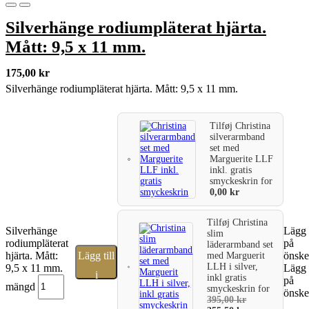
Silverhänge rodiumpläterat hjärta.
Mått: 9,5 x 11 mm.
175,00
kr
Silverhänge rodiumpläterat hjärta. Mått: 9,5 x 11 mm.
Tilføj
Christina
silverarmband
set med
Marguerite LLF
inkl. gratis
smyckeskrin
for
0,00
kr
Tilføj
Christina
Silverhänge
Lägg t
slim
rodiumpläterat
på
läderarmband set
hjärta. Mått:
Lägg till
önske
med Marguerit
LLH i silver,
9,5 x 11 mm.
Lägg t
i
inkl gratis
på
mängd
smyckeskrin
for
önske
varukorg
395,00
kr