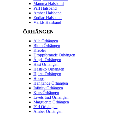
Mamma Halsband
Pärl Halsband
Amber Halsband
Zodiac Halsband
Världs Halsband
ÖRHÄNGEN
Alla Örhängen
Blom Örhängen
Kreoler
Droppformade Örhängen
Ängla Örhängen
Häst Örhängen
Hästsko Örhängen
Hjärta Örhängen
Hoops
Hängande Örhängen
Infinity Örhängen
Kors Örhängen
Livets träd Örhängen
Marguerite Ôrhängen
Pärl Örhängen
Amber Örhängen