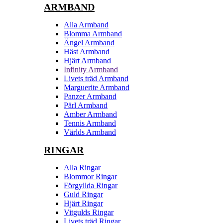
ARMBAND
Alla Armband
Blomma Armband
Ängel Armband
Häst Armband
Hjärt Armband
Infinity Armband
Livets träd Armband
Marguerite Armband
Panzer Armband
Pärl Armband
Amber Armband
Tennis Armband
Världs Armband
RINGAR
Alla Ringar
Blommor Ringar
Förgyllda Ringar
Guld Ringar
Hjärt Ringar
Vitgulds Ringar
Livets träd Ringar