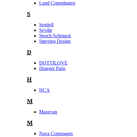
Lund Copenhagen
S
Sentiell
Seville
Storch Schmuck
Støvring Design
D
DOTTILOVE
Draeger Paris
H
HCA
M
Maxevan
M
Nava Copenagen