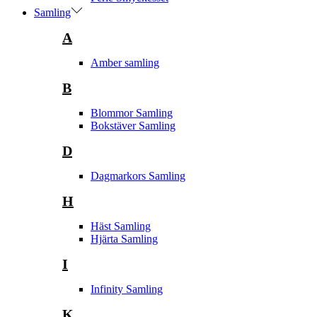
Samling
A
Amber samling
B
Blommor Samling
Bokstäver Samling
D
Dagmarkors Samling
H
Häst Samling
Hjärta Samling
I
Infinity Samling
K