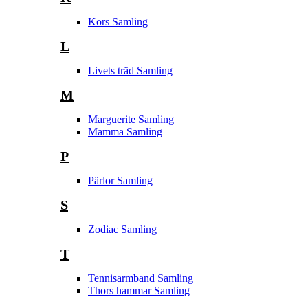
Kors Samling
L
Livets träd Samling
M
Marguerite Samling
Mamma Samling
P
Pärlor Samling
S
Zodiac Samling
T
Tennisarmband Samling
Thors hammar Samling