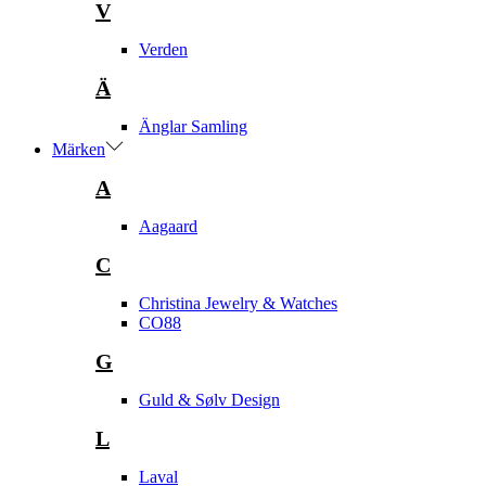
V
Verden
Ä
Änglar Samling
Märken
A
Aagaard
C
Christina Jewelry & Watches
CO88
G
Guld & Sølv Design
L
Laval