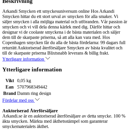
Beskrivning
Arkandi Smycken ett smyckesuniversum online Hos Arkandi
Smycken hittar du ett stort urval av smycken för alla smaker. Vi
säljer smycken i alla möjliga material och utföranden. Vår passion är
smycken och vi vill dela denna kärlek med dig. Därför hittar och
designar vi de coolaste smyckena i de bästa materialen och säljer
dem till de skarpaste priserna, så att alla kan vara med. Hos
Copenhagen smycken får du alla de bästa fördelarna: 99 dagars full
returrätt Auktoriserad återförsäljare Smycken av bästa kvalitet och
till de skarpaste priserna Blixtsnabb leverans & billig frakt.
Ytterligare information
Ytterligare information
Vikt
0,05 kg
Ean
5707968349442
Brand
Damm ring design
Fördelar med oss
Auktoriserad Återförsäljare
Arkandi.se är en auktoriserad återförsäljare av detta smycke. 100 %
äkta smycken. Märkta med äkthetsstämpel som garanterar
smyckematerialets äkthet.