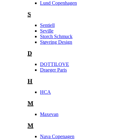
Lund Copenhagen
S
Sentiell
Seville
Storch Schmuck
Støvring Design
D
DOTTILOVE
Draeger Paris
H
HCA
M
Maxevan
M
Nava Copenagen