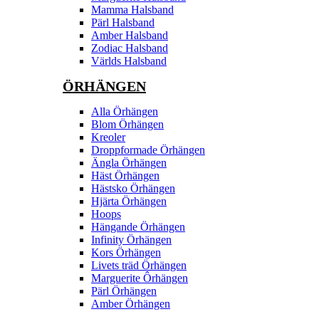
Mamma Halsband
Pärl Halsband
Amber Halsband
Zodiac Halsband
Världs Halsband
ÖRHÄNGEN
Alla Örhängen
Blom Örhängen
Kreoler
Droppformade Örhängen
Ängla Örhängen
Häst Örhängen
Hästsko Örhängen
Hjärta Örhängen
Hoops
Hängande Örhängen
Infinity Örhängen
Kors Örhängen
Livets träd Örhängen
Marguerite Ôrhängen
Pärl Örhängen
Amber Örhängen