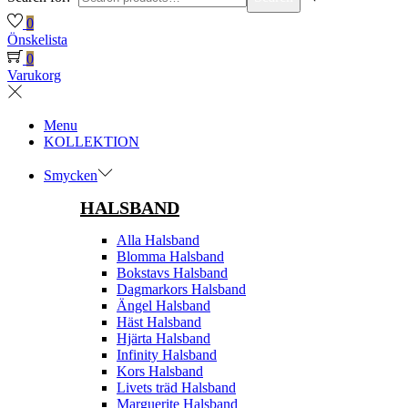
0
Önskelista
0
Varukorg
Menu
KOLLEKTION
Smycken
HALSBAND
Alla Halsband
Blomma Halsband
Bokstavs Halsband
Dagmarkors Halsband
Ängel Halsband
Häst Halsband
Hjärta Halsband
Infinity Halsband
Kors Halsband
Livets träd Halsband
Marguerite Halsband