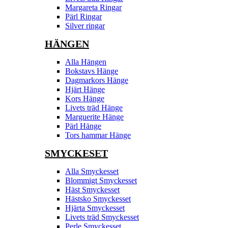
Margareta Ringar
Pärl Ringar
Silver ringar
HÄNGEN
Alla Hängen
Bokstavs Hänge
Dagmarkors Hänge
Hjärt Hänge
Kors Hänge
Livets träd Hänge
Marguerite Hänge
Pärl Hänge
Tors hammar Hänge
SMYCKESET
Alla Smyckesset
Blommigt Smyckesset
Häst Smyckesset
Hästsko Smyckesset
Hjärta Smyckesset
Livets träd Smyckesset
Perle Smyckesset