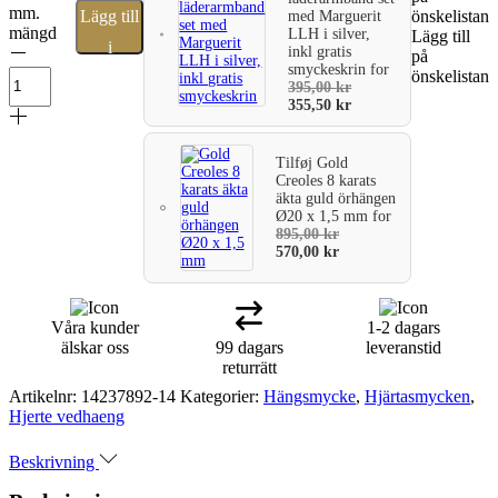
mm.
Lägg till
önskelistan
med Marguerit
mängd
LLH i silver,
Lägg till
i
inkl gratis
på
smyckeskrin
for
önskelistan
varukorg
395,00
kr
355,50
kr
Tilføj
Gold
Creoles 8 karats
äkta guld örhängen
Ø20 x 1,5 mm
for
895,00
kr
570,00
kr
Våra kunder
1-2 dagars
älskar oss
99 dagars
leveranstid
returrätt
Artikelnr:
14237892-14
Kategorier:
Hängsmycke
,
Hjärtasmycken
,
Hjerte vedhaeng
Beskrivning