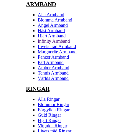
ARMBAND
Alla Armband
Blomma Armband
Ängel Armband
Häst Armband
Hjärt Armband
Infinity Armband
Livets träd Armband
Marguerite Armband
Panzer Armband
Pärl Armband
Amber Armband
Tennis Armband
Världs Armband
RINGAR
Alla Ringar
Blommor Ringar
Förgyllda Ringar
Guld Ringar
Hjärt Ringar
Vitgulds Ringar
Livets träd Ringar