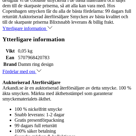
designar vi de coolaste smyckena i de bästa materialen och säljer
dem till de skarpaste priserna, så att alla kan vara med. Hos
Copenhagen smycken får du alla de bästa fördelarna: 99 dagars full
returrätt Auktoriserad återförsäljare Smycken av bästa kvalitet och
till de skarpaste priserna Blixtsnabb leverans & billig frakt.
Ytterligare information
Ytterligare information
Vikt
0,05 kg
Ean
5707968420783
Brand
Damm ring design
Fördelar med oss
Auktoriserad Återförsäljare
Arkandi.se är en auktoriserad återförsäljare av detta smycke. 100 %
äkta smycken. Märkta med äkthetsstämpel som garanterar
smyckematerialets äkthet.
100 % nickelfritt smycke
Snabb leverans: 1-2 dagar
Gratis presentförpackning
99 dagars full returrätt
100% säker betalning