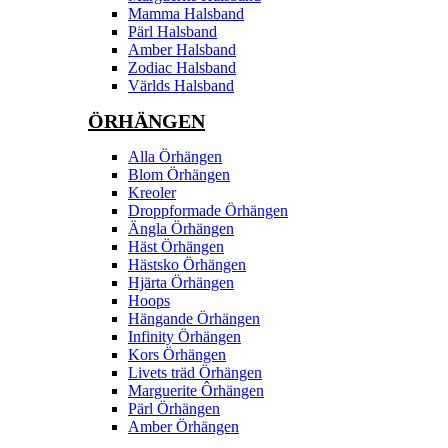
Mamma Halsband
Pärl Halsband
Amber Halsband
Zodiac Halsband
Världs Halsband
ÖRHÄNGEN
Alla Örhängen
Blom Örhängen
Kreoler
Droppformade Örhängen
Ängla Örhängen
Häst Örhängen
Hästsko Örhängen
Hjärta Örhängen
Hoops
Hängande Örhängen
Infinity Örhängen
Kors Örhängen
Livets träd Örhängen
Marguerite Ôrhängen
Pärl Örhängen
Amber Örhängen