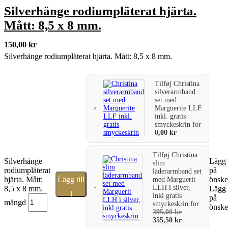
Silverhänge rodiumpläterat hjärta.
Mått: 8,5 x 8 mm.
150,00
kr
Silverhänge rodiumpläterat hjärta. Mått: 8,5 x 8 mm.
Tilføj
Christina
silverarmband
set med
Marguerite LLF
inkl. gratis
smyckeskrin
for
0,00
kr
Tilføj
Christina
Silverhänge
Lägg t
slim
rodiumpläterat
på
läderarmband set
hjärta. Mått:
Lägg till
önske
med Marguerit
LLH i silver,
8,5 x 8 mm.
Lägg t
i
inkl gratis
på
mängd
smyckeskrin
for
önske
varukorg
395,00
kr
355,50
kr