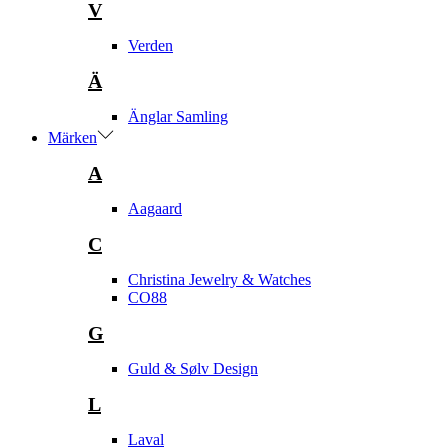
V
Verden
Ä
Änglar Samling
Märken
A
Aagaard
C
Christina Jewelry & Watches
CO88
G
Guld & Sølv Design
L
Laval