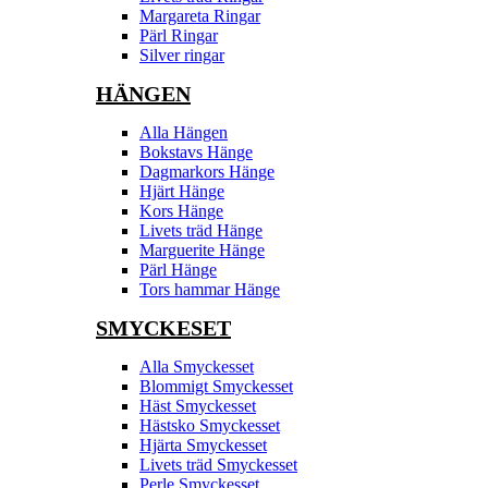
Margareta Ringar
Pärl Ringar
Silver ringar
HÄNGEN
Alla Hängen
Bokstavs Hänge
Dagmarkors Hänge
Hjärt Hänge
Kors Hänge
Livets träd Hänge
Marguerite Hänge
Pärl Hänge
Tors hammar Hänge
SMYCKESET
Alla Smyckesset
Blommigt Smyckesset
Häst Smyckesset
Hästsko Smyckesset
Hjärta Smyckesset
Livets träd Smyckesset
Perle Smyckesset