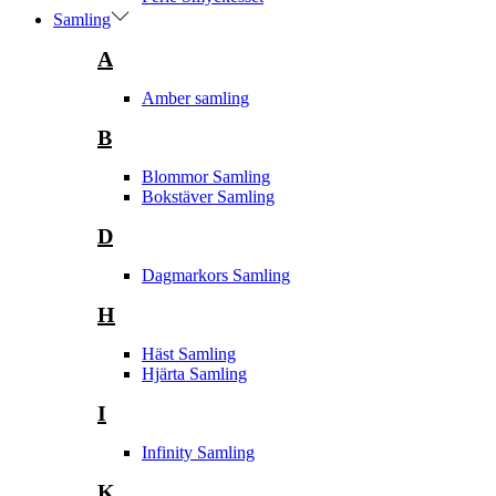
Samling
A
Amber samling
B
Blommor Samling
Bokstäver Samling
D
Dagmarkors Samling
H
Häst Samling
Hjärta Samling
I
Infinity Samling
K