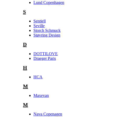
Lund Copenhagen
S
Sentiell
Seville
Storch Schmuck
Støvring Design
D
DOTTILOVE
Draeger Paris
H
HCA
M
Maxevan
M
Nava Copenagen