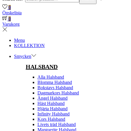
0
Önskelista
0
Varukorg
Menu
KOLLEKTION
Smycken
HALSBAND
Alla Halsband
Blomma Halsband
Bokstavs Halsband
Dagmarkors Halsband
Ängel Halsband
Häst Halsband
Hjärta Halsband
Infinity Halsband
Kors Halsband
Livets träd Halsband
Marguerite Halsband