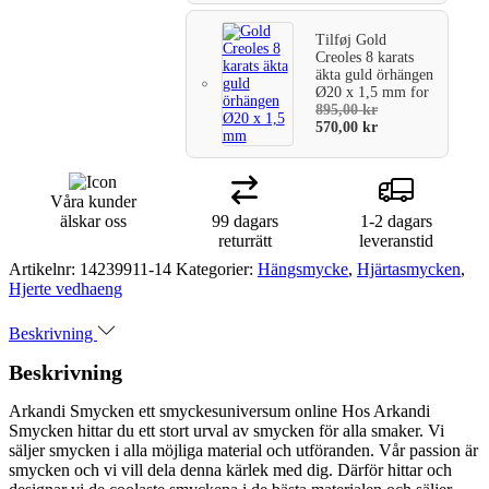
Tilføj
Gold
Creoles 8 karats
äkta guld örhängen
Ø20 x 1,5 mm
for
895,00
kr
570,00
kr
Våra kunder
älskar oss
99 dagars
1-2 dagars
returrätt
leveranstid
Artikelnr:
14239911-14
Kategorier:
Hängsmycke
,
Hjärtasmycken
,
Hjerte vedhaeng
Beskrivning
Beskrivning
Arkandi Smycken ett smyckesuniversum online Hos Arkandi
Smycken hittar du ett stort urval av smycken för alla smaker. Vi
säljer smycken i alla möjliga material och utföranden. Vår passion är
smycken och vi vill dela denna kärlek med dig. Därför hittar och