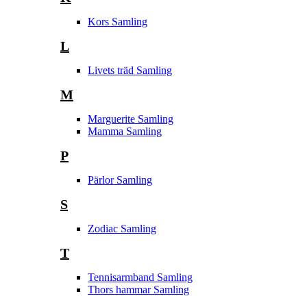
Kors Samling
L
Livets träd Samling
M
Marguerite Samling
Mamma Samling
P
Pärlor Samling
S
Zodiac Samling
T
Tennisarmband Samling
Thors hammar Samling