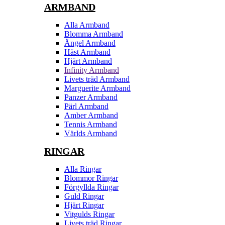
ARMBAND
Alla Armband
Blomma Armband
Ängel Armband
Häst Armband
Hjärt Armband
Infinity Armband
Livets träd Armband
Marguerite Armband
Panzer Armband
Pärl Armband
Amber Armband
Tennis Armband
Världs Armband
RINGAR
Alla Ringar
Blommor Ringar
Förgyllda Ringar
Guld Ringar
Hjärt Ringar
Vitgulds Ringar
Livets träd Ringar