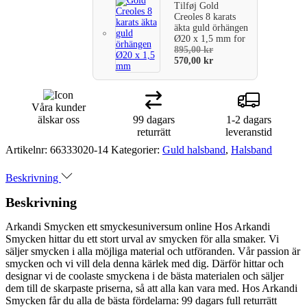
Tilføj
Gold
Creoles 8 karats
äkta guld örhängen
Ø20 x 1,5 mm
for
895,00
kr
570,00
kr
Våra kunder
älskar oss
99 dagars
1-2 dagars
returrätt
leveranstid
Artikelnr:
66333020-14
Kategorier:
Guld halsband
,
Halsband
Beskrivning
Beskrivning
Arkandi Smycken ett smyckesuniversum online Hos Arkandi
Smycken hittar du ett stort urval av smycken för alla smaker. Vi
säljer smycken i alla möjliga material och utföranden. Vår passion är
smycken och vi vill dela denna kärlek med dig. Därför hittar och
designar vi de coolaste smyckena i de bästa materialen och säljer
dem till de skarpaste priserna, så att alla kan vara med. Hos Arkandi
Smycken får du alla de bästa fördelarna: 99 dagars full returrätt