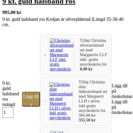
9 kt. guld halsband ros
995,00
kr
9 kt. guld halsband ros Kedjan är silverpläterad iLängd 35-38-40
cm.
Tilføj
Christina
silverarmband
set med
Marguerite LLF
inkl. gratis
smyckeskrin
for
0,00
kr
Tilføj
Christina
9 kt.
Lägg till
slim
guld
på
läderarmband set
halsband
Lägg till
önskelistan
med Marguerit
ros
LLH i silver,
Lägg till
mängd
i
inkl gratis
på
smyckeskrin
for
önskelistan
varukorg
395,00
kr
355,50
kr