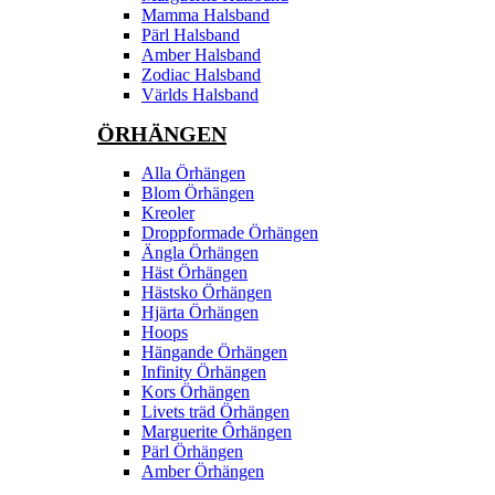
Mamma Halsband
Pärl Halsband
Amber Halsband
Zodiac Halsband
Världs Halsband
ÖRHÄNGEN
Alla Örhängen
Blom Örhängen
Kreoler
Droppformade Örhängen
Ängla Örhängen
Häst Örhängen
Hästsko Örhängen
Hjärta Örhängen
Hoops
Hängande Örhängen
Infinity Örhängen
Kors Örhängen
Livets träd Örhängen
Marguerite Ôrhängen
Pärl Örhängen
Amber Örhängen