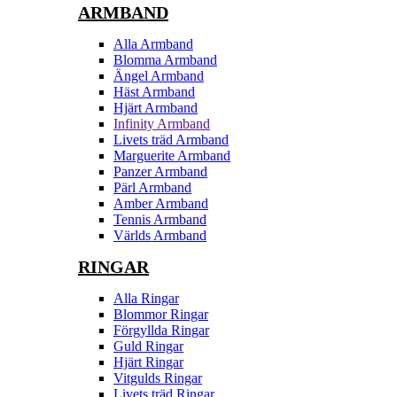
ARMBAND
Alla Armband
Blomma Armband
Ängel Armband
Häst Armband
Hjärt Armband
Infinity Armband
Livets träd Armband
Marguerite Armband
Panzer Armband
Pärl Armband
Amber Armband
Tennis Armband
Världs Armband
RINGAR
Alla Ringar
Blommor Ringar
Förgyllda Ringar
Guld Ringar
Hjärt Ringar
Vitgulds Ringar
Livets träd Ringar