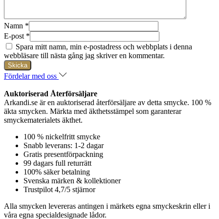
Namn
*
E-post
*
Spara mitt namn, min e-postadress och webbplats i denna
webbläsare till nästa gång jag skriver en kommentar.
Fördelar med oss
Auktoriserad Återförsäljare
Arkandi.se är en auktoriserad återförsäljare av detta smycke. 100 %
äkta smycken. Märkta med äkthetsstämpel som garanterar
smyckematerialets äkthet.
100 % nickelfritt smycke
Snabb leverans: 1-2 dagar
Gratis presentförpackning
99 dagars full returrätt
100% säker betalning
Svenska märken & kollektioner
Trustpilot 4,7/5 stjärnor
Alla smycken levereras antingen i märkets egna smyckeskrin eller i
våra egna specialdesignade lådor.