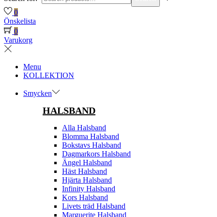
0
Önskelista
0
Varukorg
Menu
KOLLEKTION
Smycken
HALSBAND
Alla Halsband
Blomma Halsband
Bokstavs Halsband
Dagmarkors Halsband
Ängel Halsband
Häst Halsband
Hjärta Halsband
Infinity Halsband
Kors Halsband
Livets träd Halsband
Marguerite Halsband