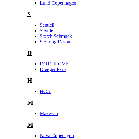
Lund Copenhagen
S
Sentiell
Seville
Storch Schmuck
Støvring Design
D
DOTTILOVE
Draeger Paris
H
HCA
M
Maxevan
M
Nava Copenagen