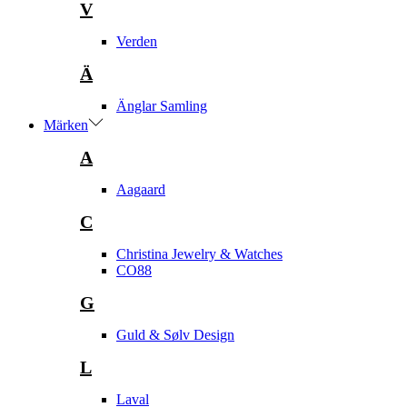
V
Verden
Ä
Änglar Samling
Märken
A
Aagaard
C
Christina Jewelry & Watches
CO88
G
Guld & Sølv Design
L
Laval