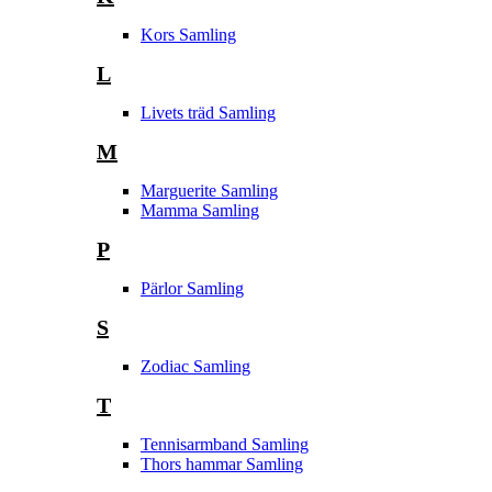
Kors Samling
L
Livets träd Samling
M
Marguerite Samling
Mamma Samling
P
Pärlor Samling
S
Zodiac Samling
T
Tennisarmband Samling
Thors hammar Samling