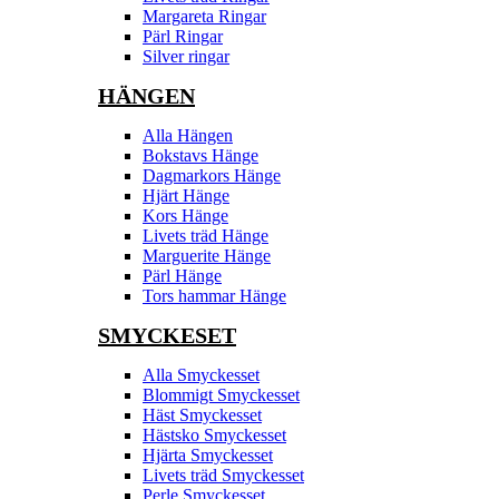
Margareta Ringar
Pärl Ringar
Silver ringar
HÄNGEN
Alla Hängen
Bokstavs Hänge
Dagmarkors Hänge
Hjärt Hänge
Kors Hänge
Livets träd Hänge
Marguerite Hänge
Pärl Hänge
Tors hammar Hänge
SMYCKESET
Alla Smyckesset
Blommigt Smyckesset
Häst Smyckesset
Hästsko Smyckesset
Hjärta Smyckesset
Livets träd Smyckesset
Perle Smyckesset