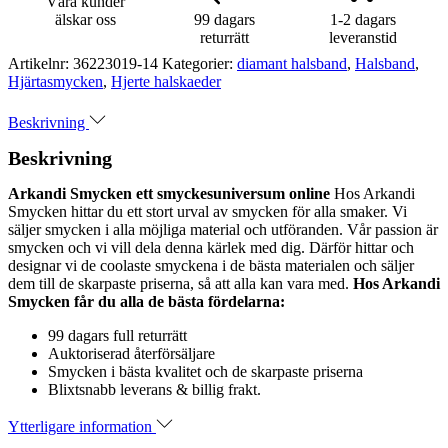
Våra kunder
älskar oss
99 dagars
1-2 dagars
returrätt
leveranstid
Artikelnr:
36223019-14
Kategorier:
diamant halsband
,
Halsband
,
Hjärtasmycken
,
Hjerte halskaeder
Beskrivning
Beskrivning
Arkandi Smycken ett smyckesuniversum online
Hos Arkandi
Smycken hittar du ett stort urval av smycken för alla smaker. Vi
säljer smycken i alla möjliga material och utföranden. Vår passion är
smycken och vi vill dela denna kärlek med dig. Därför hittar och
designar vi de coolaste smyckena i de bästa materialen och säljer
dem till de skarpaste priserna, så att alla kan vara med.
Hos Arkandi
Smycken får du alla de bästa fördelarna:
99 dagars full returrätt
Auktoriserad återförsäljare
Smycken i bästa kvalitet och de skarpaste priserna
Blixtsnabb leverans & billig frakt.
Ytterligare information