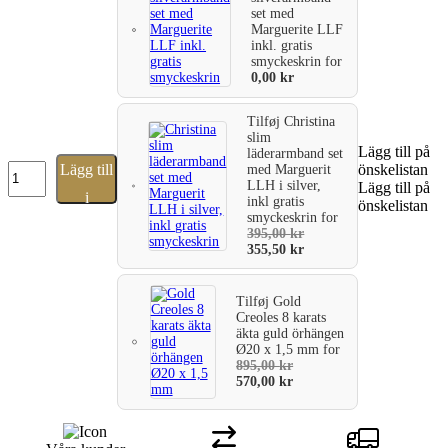
set med
Marguerite LLF
inkl. gratis
smyckeskrin
for
0,00
kr
Tilføj
Christina
slim
Lägg till på
läderarmband set
Dubbelt
Lägg till
önskelistan
med Marguerit
hjärthalsband
LLH i silver,
Lägg till på
i
inkl gratis
med
önskelistan
smyckeskrin
for
diamant
varukorg
395,00
kr
i
355,50
kr
silver
42-
45
Tilføj
Gold
cm
Creoles 8 karats
mängd
äkta guld örhängen
Ø20 x 1,5 mm
for
895,00
kr
570,00
kr