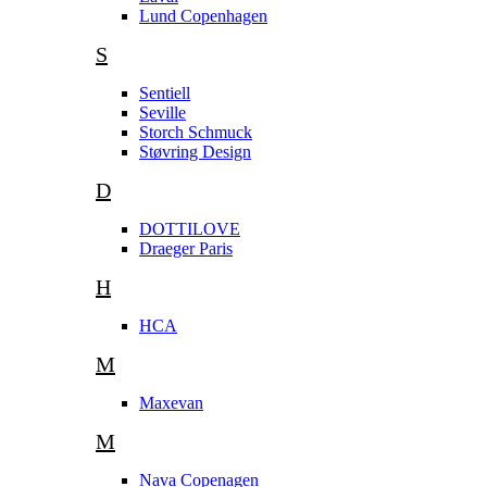
Lund Copenhagen
S
Sentiell
Seville
Storch Schmuck
Støvring Design
D
DOTTILOVE
Draeger Paris
H
HCA
M
Maxevan
M
Nava Copenagen