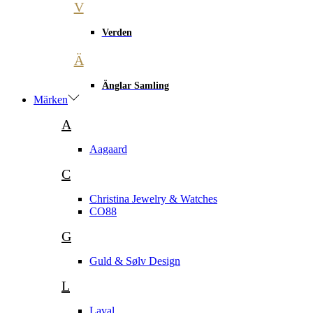
V
Verden
Ä
Änglar Samling
Märken
A
Aagaard
C
Christina Jewelry & Watches
CO88
G
Guld & Sølv Design
L
Laval