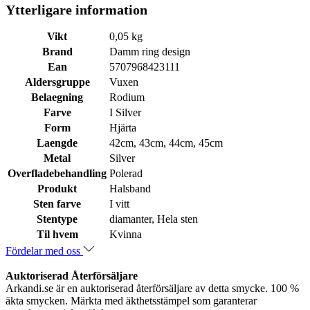
Ytterligare information
Vikt
0,05 kg
Brand
Damm ring design
Ean
5707968423111
Aldersgruppe
Vuxen
Belaegning
Rodium
Farve
I Silver
Form
Hjärta
Laengde
42cm, 43cm, 44cm, 45cm
Metal
Silver
Overfladebehandling
Polerad
Produkt
Halsband
Sten farve
I vitt
Stentype
diamanter, Hela sten
Til hvem
Kvinna
Fördelar med oss
Auktoriserad Återförsäljare
Arkandi.se är en auktoriserad återförsäljare av detta smycke. 100 %
äkta smycken. Märkta med äkthetsstämpel som garanterar