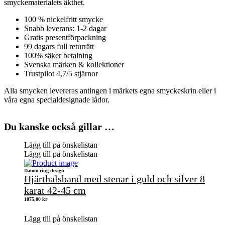
smyckematerialets äkthet.
100 % nickelfritt smycke
Snabb leverans: 1-2 dagar
Gratis presentförpackning
99 dagars full returrätt
100% säker betalning
Svenska märken & kollektioner
Trustpilot 4,7/5 stjärnor
Alla smycken levereras antingen i märkets egna smyckeskrin eller i
våra egna specialdesignade lådor.
Du kanske också gillar …
Lägg till på önskelistan
Lägg till på önskelistan
Damm ring design
Hjärthalsband med stenar i guld och silver 8
karat 42-45 cm
1075,00
kr
Lägg till på önskelistan