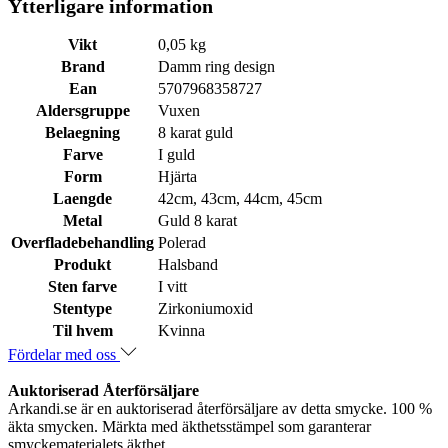
Ytterligare information
Vikt
0,05 kg
Brand
Damm ring design
Ean
5707968358727
Aldersgruppe
Vuxen
Belaegning
8 karat guld
Farve
I guld
Form
Hjärta
Laengde
42cm, 43cm, 44cm, 45cm
Metal
Guld 8 karat
Overfladebehandling
Polerad
Produkt
Halsband
Sten farve
I vitt
Stentype
Zirkoniumoxid
Til hvem
Kvinna
Fördelar med oss
Auktoriserad Återförsäljare
Arkandi.se är en auktoriserad återförsäljare av detta smycke. 100 %
äkta smycken. Märkta med äkthetsstämpel som garanterar
smyckematerialets äkthet.