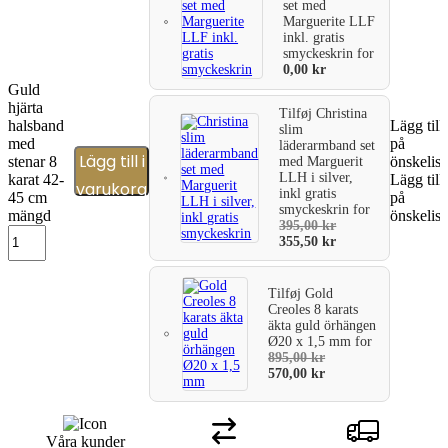
set med
Marguerite LLF
inkl. gratis
smyckeskrin
for
0,00
kr
Guld
hjärta
Tilføj
Christina
halsband
Lägg till
slim
med
på
läderarmband set
Lägg till i
stenar 8
önskelist
med Marguerit
LLH i silver,
karat 42-
Lägg till
varukorg
inkl gratis
45 cm
på
smyckeskrin
for
mängd
önskelist
395,00
kr
355,50
kr
Tilføj
Gold
Creoles 8 karats
äkta guld örhängen
Ø20 x 1,5 mm
for
895,00
kr
570,00
kr
Våra kunder