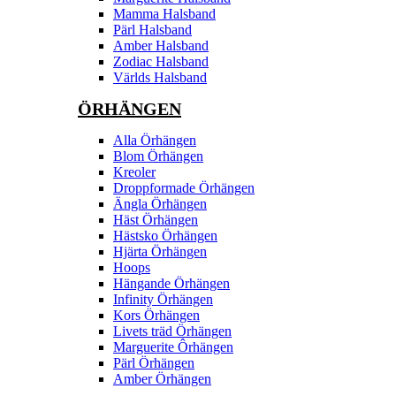
Mamma Halsband
Pärl Halsband
Amber Halsband
Zodiac Halsband
Världs Halsband
ÖRHÄNGEN
Alla Örhängen
Blom Örhängen
Kreoler
Droppformade Örhängen
Ängla Örhängen
Häst Örhängen
Hästsko Örhängen
Hjärta Örhängen
Hoops
Hängande Örhängen
Infinity Örhängen
Kors Örhängen
Livets träd Örhängen
Marguerite Ôrhängen
Pärl Örhängen
Amber Örhängen