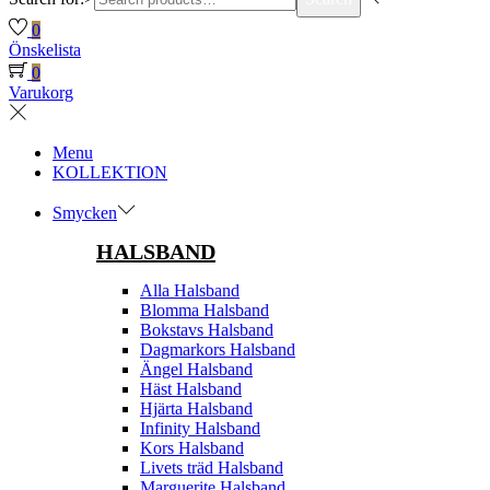
0
Önskelista
0
Varukorg
Menu
KOLLEKTION
Smycken
HALSBAND
Alla Halsband
Blomma Halsband
Bokstavs Halsband
Dagmarkors Halsband
Ängel Halsband
Häst Halsband
Hjärta Halsband
Infinity Halsband
Kors Halsband
Livets träd Halsband
Marguerite Halsband