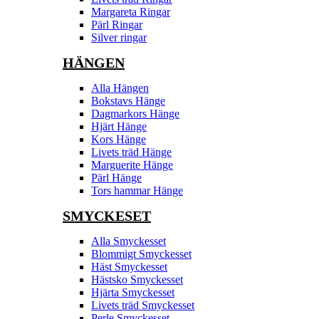
Margareta Ringar
Pärl Ringar
Silver ringar
HÄNGEN
Alla Hängen
Bokstavs Hänge
Dagmarkors Hänge
Hjärt Hänge
Kors Hänge
Livets träd Hänge
Marguerite Hänge
Pärl Hänge
Tors hammar Hänge
SMYCKESET
Alla Smyckesset
Blommigt Smyckesset
Häst Smyckesset
Hästsko Smyckesset
Hjärta Smyckesset
Livets träd Smyckesset
Perle Smyckesset