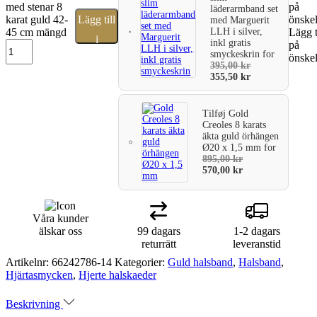
med stenar 8
på
läderarmband set
karat guld 42-
Lägg till
önskel
med Marguerit
LLH i silver,
45 cm mängd
Lägg t
i
inkl gratis
på
smyckeskrin
for
önskel
varukorg
395,00
kr
355,50
kr
Tilføj
Gold
Creoles 8 karats
äkta guld örhängen
Ø20 x 1,5 mm
for
895,00
kr
570,00
kr
Våra kunder
älskar oss
99 dagars
1-2 dagars
returrätt
leveranstid
Artikelnr:
66242786-14
Kategorier:
Guld halsband
,
Halsband
,
Hjärtasmycken
,
Hjerte halskaeder
Beskrivning