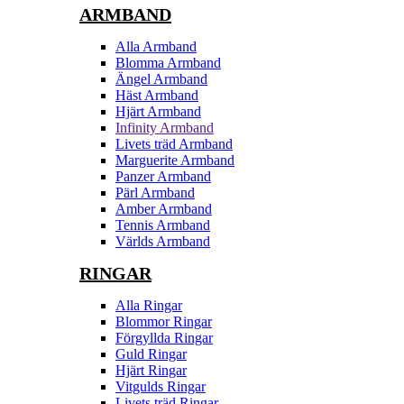
ARMBAND
Alla Armband
Blomma Armband
Ängel Armband
Häst Armband
Hjärt Armband
Infinity Armband
Livets träd Armband
Marguerite Armband
Panzer Armband
Pärl Armband
Amber Armband
Tennis Armband
Världs Armband
RINGAR
Alla Ringar
Blommor Ringar
Förgyllda Ringar
Guld Ringar
Hjärt Ringar
Vitgulds Ringar
Livets träd Ringar