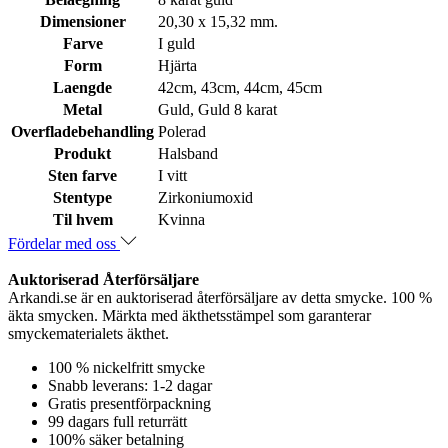
Dimensioner
20,30 x 15,32 mm.
Farve
I guld
Form
Hjärta
Laengde
42cm, 43cm, 44cm, 45cm
Metal
Guld, Guld 8 karat
Overfladebehandling
Polerad
Produkt
Halsband
Sten farve
I vitt
Stentype
Zirkoniumoxid
Til hvem
Kvinna
Fördelar med oss
Auktoriserad Återförsäljare
Arkandi.se är en auktoriserad återförsäljare av detta smycke. 100 %
äkta smycken. Märkta med äkthetsstämpel som garanterar
smyckematerialets äkthet.
100 % nickelfritt smycke
Snabb leverans: 1-2 dagar
Gratis presentförpackning
99 dagars full returrätt
100% säker betalning