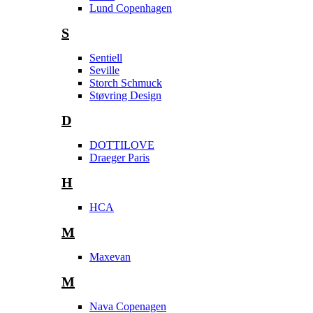
Lund Copenhagen
S
Sentiell
Seville
Storch Schmuck
Støvring Design
D
DOTTILOVE
Draeger Paris
H
HCA
M
Maxevan
M
Nava Copenagen