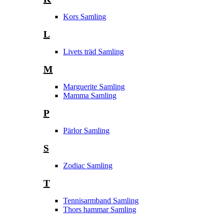
Kors Samling
L
Livets träd Samling
M
Marguerite Samling
Mamma Samling
P
Pärlor Samling
S
Zodiac Samling
T
Tennisarmband Samling
Thors hammar Samling