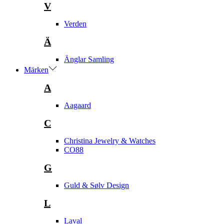
V
Verden
Ä
Änglar Samling
Märken
A
Aagaard
C
Christina Jewelry & Watches
CO88
G
Guld & Sølv Design
L
Laval