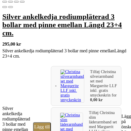
Silver ankelkedja rodiumpläterad 3
bollar med pinne emellan Längd 23+4
cm.
295,00
kr
Silver ankelkedja rodiumpläterad 3 bollar med pinne emellanLängd
23+4 cm.
Tilføj
Christina
silverarmband
set med
Marguerite LLF
inkl. gratis
smyckeskrin
for
0,00
kr
Silver
Tilføj
Christina
ankelkedja
Lägg 
slim
rodiumpläterad
på
läderarmband set
3 bollar med
Lägg till
önske
med Marguerit
pinne emellan