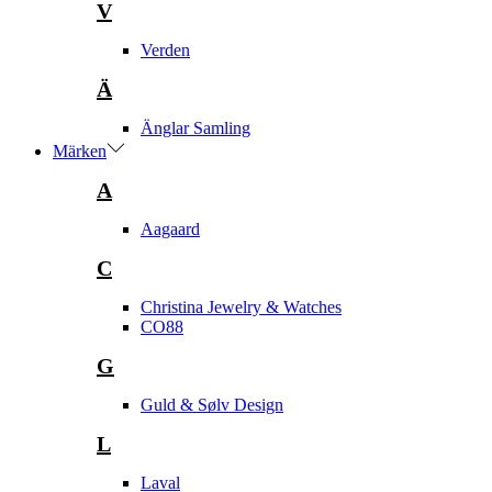
V
Verden
Ä
Änglar Samling
Märken
A
Aagaard
C
Christina Jewelry & Watches
CO88
G
Guld & Sølv Design
L
Laval