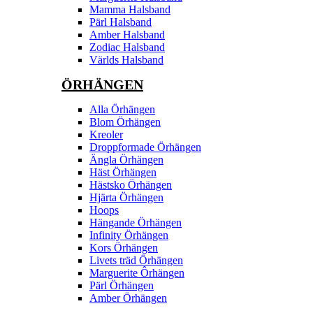
Mamma Halsband
Pärl Halsband
Amber Halsband
Zodiac Halsband
Världs Halsband
ÖRHÄNGEN
Alla Örhängen
Blom Örhängen
Kreoler
Droppformade Örhängen
Ängla Örhängen
Häst Örhängen
Hästsko Örhängen
Hjärta Örhängen
Hoops
Hängande Örhängen
Infinity Örhängen
Kors Örhängen
Livets träd Örhängen
Marguerite Ôrhängen
Pärl Örhängen
Amber Örhängen