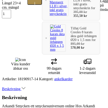
LLH i silver,
Lägg 
Längd 23+4
i
inkl gratis
på
cm. mängd
smyckeskrin
for
önske
varukorg
395,00
kr
355,50
kr
Tilføj
Gold
Creoles 8 karats
äkta guld örhängen
Ø20 x 1,5 mm
for
895,00
kr
570,00
kr
Våra kunder
älskar oss
99 dagars
1-2 dagars
returrätt
leveranstid
Artikelnr:
18190917-14
Kategori:
ankelkaeder
Beskrivning
Beskrivning
Arkandi Smycken ett smyckesuniversum online Hos Arkandi