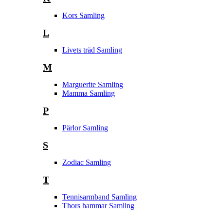
Kors Samling
L
Livets träd Samling
M
Marguerite Samling
Mamma Samling
P
Pärlor Samling
S
Zodiac Samling
T
Tennisarmband Samling
Thors hammar Samling