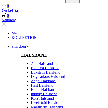
0
Önskelista
0
Varukorg
Menu
KOLLEKTION
Smycken
HALSBAND
Alla Halsband
Blomma Halsband
Bokstavs Halsband
Dagmarkors Halsband
Ängel Halsband
Häst Halsband
Hjärta Halsband
Infinity Halsband
Kors Halsband
Livets träd Halsband
Marguerite Halsband