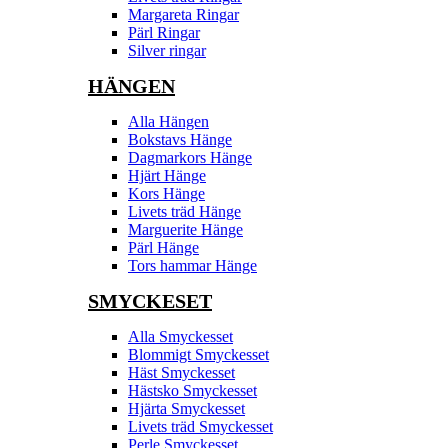
Margareta Ringar
Pärl Ringar
Silver ringar
HÄNGEN
Alla Hängen
Bokstavs Hänge
Dagmarkors Hänge
Hjärt Hänge
Kors Hänge
Livets träd Hänge
Marguerite Hänge
Pärl Hänge
Tors hammar Hänge
SMYCKESET
Alla Smyckesset
Blommigt Smyckesset
Häst Smyckesset
Hästsko Smyckesset
Hjärta Smyckesset
Livets träd Smyckesset
Perle Smyckesset