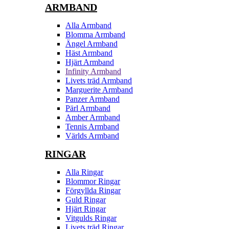
ARMBAND
Alla Armband
Blomma Armband
Ängel Armband
Häst Armband
Hjärt Armband
Infinity Armband
Livets träd Armband
Marguerite Armband
Panzer Armband
Pärl Armband
Amber Armband
Tennis Armband
Världs Armband
RINGAR
Alla Ringar
Blommor Ringar
Förgyllda Ringar
Guld Ringar
Hjärt Ringar
Vitgulds Ringar
Livets träd Ringar