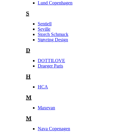
Lund Copenhagen
S
Sentiell
Seville
Storch Schmuck
Støvring Design
D
DOTTILOVE
Draeger Paris
H
HCA
M
Maxevan
M
Nava Copenagen