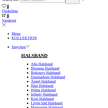
0
Önskelista
0
Varukorg
Menu
KOLLEKTION
Smycken
HALSBAND
Alla Halsband
Blomma Halsband
Bokstavs Halsband
Dagmarkors Halsband
Ängel Halsband
Häst Halsband
Hjärta Halsband
Infinity Halsband
Kors Halsband
Livets träd Halsband
Marguerite Halsband