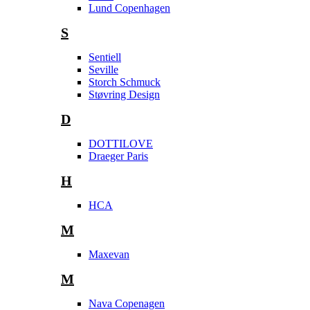
Lund Copenhagen
S
Sentiell
Seville
Storch Schmuck
Støvring Design
D
DOTTILOVE
Draeger Paris
H
HCA
M
Maxevan
M
Nava Copenagen