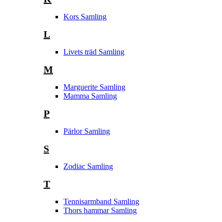
Kors Samling
L
Livets träd Samling
M
Marguerite Samling
Mamma Samling
P
Pärlor Samling
S
Zodiac Samling
T
Tennisarmband Samling
Thors hammar Samling