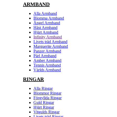
ARMBAND
Alla Armband
Blomma Armband
Ängel Armband
Häst Armband
Hjärt Armband
Infinity Armband
Livets träd Armband
Marguerite Armband
Panzer Armband
Pärl Armband
Amber Armband
Tennis Armband
Världs Armband
RINGAR
Alla Ringar
Blommor Ringar
Förgyllda Ringar
Guld Ringar
Hjärt Ringar
Vitgulds Ringar
Livets träd Ringar