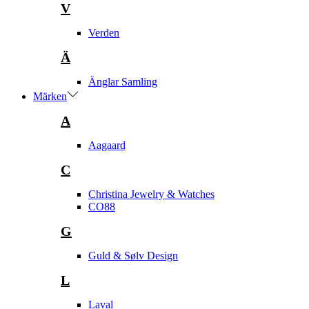
V
Verden
Ä
Änglar Samling
Märken
A
Aagaard
C
Christina Jewelry & Watches
CO88
G
Guld & Sølv Design
L
Laval