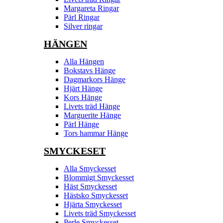
Margareta Ringar
Pärl Ringar
Silver ringar
HÄNGEN
Alla Hängen
Bokstavs Hänge
Dagmarkors Hänge
Hjärt Hänge
Kors Hänge
Livets träd Hänge
Marguerite Hänge
Pärl Hänge
Tors hammar Hänge
SMYCKESET
Alla Smyckesset
Blommigt Smyckesset
Häst Smyckesset
Hästsko Smyckesset
Hjärta Smyckesset
Livets träd Smyckesset
Perle Smyckesset