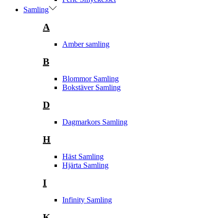
Samling
A
Amber samling
B
Blommor Samling
Bokstäver Samling
D
Dagmarkors Samling
H
Häst Samling
Hjärta Samling
I
Infinity Samling
K