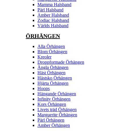
Mamma Halsband
Pärl Halsband
Amber Halsband
Zodiac Halsband
Världs Halsband
ÖRHÄNGEN
Alla Örhängen
Blom Örhängen
Kreoler
Droppformade Örhängen
Ängla Örhängen
Häst Örhängen
Hästsko Örhängen
Hjärta Örhängen
Hoops
Hängande Örhängen
Infinity Örhängen
Kors Örhängen
Livets träd Örhängen
Marguerite Ôrhängen
Pärl Örhängen
Amber Örhängen