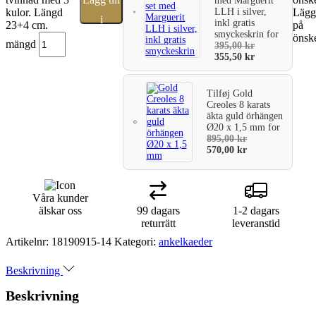
med Marguerit
LLH i silver,
kulor. Längd
Lägg 
i
inkl gratis
23+4 cm.
på
smyckeskrin
for
önske
varukorg
mängd
395,00
kr
355,50
kr
Tilføj
Gold
Creoles 8 karats
äkta guld örhängen
Ø20 x 1,5 mm
for
895,00
kr
570,00
kr
Våra kunder
älskar oss
99 dagars
1-2 dagars
returrätt
leveranstid
Artikelnr:
18190915-14
Kategori:
ankelkaeder
Beskrivning
Beskrivning