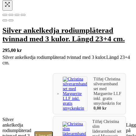
Silver ankelkedja rodiumpläterad
tvinnad med 3 kulor. Längd 23+4 cm.
295,00
kr
Silver ankelkedja rodiumpläterad tvinnad med 3 kulor.Längd 23+4
cm.
Tilføj
Christina
silverarmband
set med
Marguerite LLF
inkl. gratis
smyckeskrin
for
0,00
kr
Silver
Tilføj
Christina
ankelkedja
Lägg 
slim
rodiumpläterad
på
läderarmband set
tvinnad med 3
Lägg till
önske