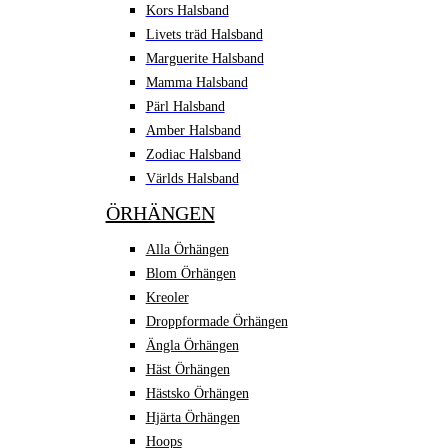
Kors Halsband
Livets träd Halsband
Marguerite Halsband
Mamma Halsband
Pärl Halsband
Amber Halsband
Zodiac Halsband
Världs Halsband
ÖRHÄNGEN
Alla Örhängen
Blom Örhängen
Kreoler
Droppformade Örhängen
Ängla Örhängen
Häst Örhängen
Hästsko Örhängen
Hjärta Örhängen
Hoops