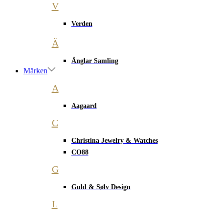
V
Verden
Ä
Änglar Samling
Märken
A
Aagaard
C
Christina Jewelry & Watches
CO88
G
Guld & Sølv Design
L