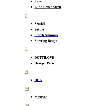
Laval
Lund Copenhagen
S
Sentiell
Seville
Storch Schmuck
Støvring Design
D
DOTTILOVE
Draeger Paris
H
HCA
M
Maxevan
M