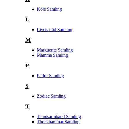
Kors Samling
L
Livets träd Samling
M
Marguerite Samling
Mamma Samling
P
Pärlor Samling
S
Zodiac Samling
T
Tennisarmband Samling
Thors hammar Samling