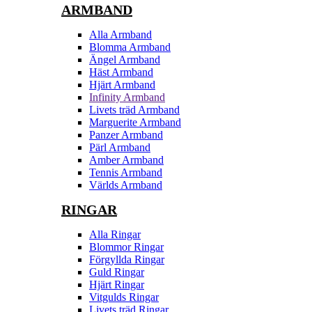
ARMBAND
Alla Armband
Blomma Armband
Ängel Armband
Häst Armband
Hjärt Armband
Infinity Armband
Livets träd Armband
Marguerite Armband
Panzer Armband
Pärl Armband
Amber Armband
Tennis Armband
Världs Armband
RINGAR
Alla Ringar
Blommor Ringar
Förgyllda Ringar
Guld Ringar
Hjärt Ringar
Vitgulds Ringar
Livets träd Ringar