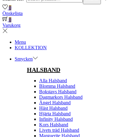
0
Önskelista
0
Varukorg
Menu
KOLLEKTION
Smycken
HALSBAND
Alla Halsband
Blomma Halsband
Bokstavs Halsband
Dagmarkors Halsband
Ängel Halsband
Häst Halsband
Hjärta Halsband
Infinity Halsband
Kors Halsband
Livets träd Halsband
Marguerite Halsband