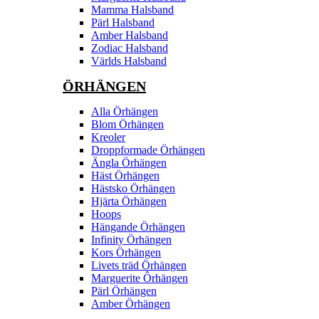
Mamma Halsband
Pärl Halsband
Amber Halsband
Zodiac Halsband
Världs Halsband
ÖRHÄNGEN
Alla Örhängen
Blom Örhängen
Kreoler
Droppformade Örhängen
Ängla Örhängen
Häst Örhängen
Hästsko Örhängen
Hjärta Örhängen
Hoops
Hängande Örhängen
Infinity Örhängen
Kors Örhängen
Livets träd Örhängen
Marguerite Ôrhängen
Pärl Örhängen
Amber Örhängen