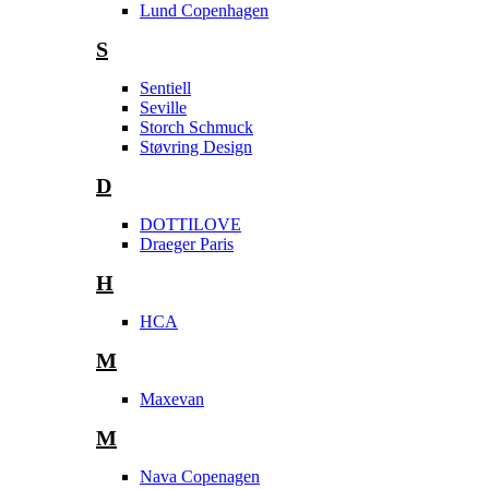
Lund Copenhagen
S
Sentiell
Seville
Storch Schmuck
Støvring Design
D
DOTTILOVE
Draeger Paris
H
HCA
M
Maxevan
M
Nava Copenagen