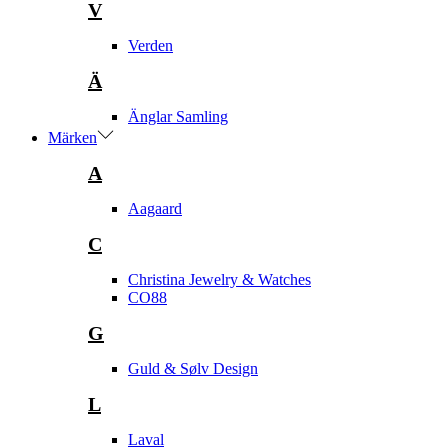
V
Verden
Ä
Änglar Samling
Märken
A
Aagaard
C
Christina Jewelry & Watches
CO88
G
Guld & Sølv Design
L
Laval