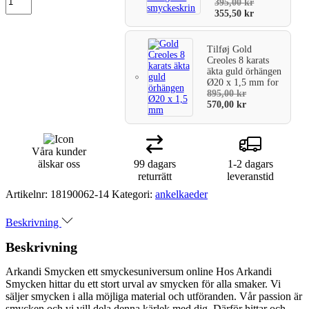
395,00
kr
355,50
kr
Tilføj
Gold
Creoles 8 karats
äkta guld örhängen
Ø20 x 1,5 mm
for
895,00
kr
570,00
kr
Våra kunder
älskar oss
99 dagars
1-2 dagars
returrätt
leveranstid
Artikelnr:
18190062-14
Kategori:
ankelkaeder
Beskrivning
Beskrivning
Arkandi Smycken ett smyckesuniversum online Hos Arkandi
Smycken hittar du ett stort urval av smycken för alla smaker. Vi
säljer smycken i alla möjliga material och utföranden. Vår passion är
smycken och vi vill dela denna kärlek med dig. Därför hittar och