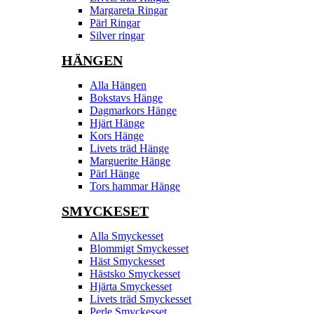
Margareta Ringar
Pärl Ringar
Silver ringar
HÄNGEN
Alla Hängen
Bokstavs Hänge
Dagmarkors Hänge
Hjärt Hänge
Kors Hänge
Livets träd Hänge
Marguerite Hänge
Pärl Hänge
Tors hammar Hänge
SMYCKESET
Alla Smyckesset
Blommigt Smyckesset
Häst Smyckesset
Hästsko Smyckesset
Hjärta Smyckesset
Livets träd Smyckesset
Perle Smyckesset