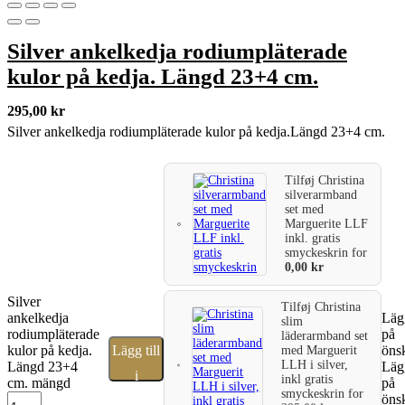
Silver ankelkedja rodiumpläterade
kulor på kedja. Längd 23+4 cm.
295,00
kr
Silver ankelkedja rodiumpläterade kulor på kedja.Längd 23+4 cm.
Tilføj
Christina
silverarmband
set med
Marguerite LLF
inkl. gratis
smyckeskrin
for
0,00
kr
Silver
Tilføj
Christina
ankelkedja
Lägg
slim
rodiumpläterade
på
läderarmband set
kulor på kedja.
Lägg till
önsk
med Marguerit
LLH i silver,
Längd 23+4
Lägg
i
inkl gratis
cm. mängd
på
smyckeskrin
for
önsk
varukorg