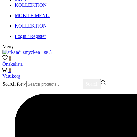
KOLLEKTION
MOBILE MENU
KOLLEKTION
Login / Register
Meny
0
Önskelista
0
Varukorg
Search for:>
Search