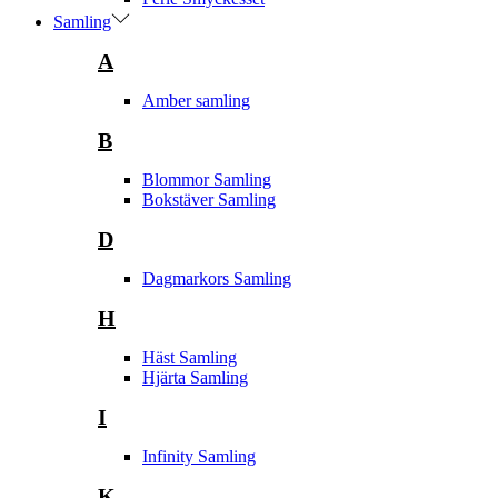
Samling
A
Amber samling
B
Blommor Samling
Bokstäver Samling
D
Dagmarkors Samling
H
Häst Samling
Hjärta Samling
I
Infinity Samling
K