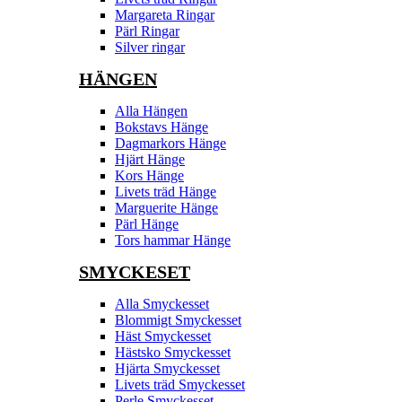
Margareta Ringar
Pärl Ringar
Silver ringar
HÄNGEN
Alla Hängen
Bokstavs Hänge
Dagmarkors Hänge
Hjärt Hänge
Kors Hänge
Livets träd Hänge
Marguerite Hänge
Pärl Hänge
Tors hammar Hänge
SMYCKESET
Alla Smyckesset
Blommigt Smyckesset
Häst Smyckesset
Hästsko Smyckesset
Hjärta Smyckesset
Livets träd Smyckesset
Perle Smyckesset