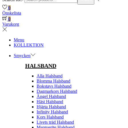
0
Önskelista
0
Varukorg
Menu
KOLLEKTION
Smycken
HALSBAND
Alla Halsband
Blomma Halsband
Bokstavs Halsband
Dagmarkors Halsband
Ängel Halsband
Häst Halsband
Hjärta Halsband
Infinity Halsband
Kors Halsband
Livets träd Halsband
Marguerite Halsband