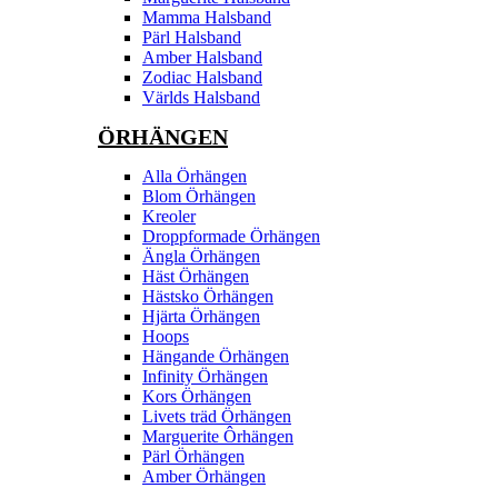
Mamma Halsband
Pärl Halsband
Amber Halsband
Zodiac Halsband
Världs Halsband
ÖRHÄNGEN
Alla Örhängen
Blom Örhängen
Kreoler
Droppformade Örhängen
Ängla Örhängen
Häst Örhängen
Hästsko Örhängen
Hjärta Örhängen
Hoops
Hängande Örhängen
Infinity Örhängen
Kors Örhängen
Livets träd Örhängen
Marguerite Ôrhängen
Pärl Örhängen
Amber Örhängen