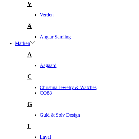
V
Verden
Ä
Änglar Samling
Märken
A
Aagaard
C
Christina Jewelry & Watches
CO88
G
Guld & Sølv Design
L
Laval