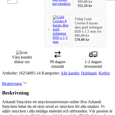
395,00
kr
355,50
kr
Tilføj
Gold
Creoles 8 karats
äkta guld örhängen
Ø20 x 1,5 mm
for
895,00
kr
570,00
kr
Våra kunder
älskar oss
99 dagars
1-2 dagars
returrätt
leveranstid
Artikelnr:
16254005-14
Kategorier:
Alle kaeder
,
Halsband
,
Kedjor
Beskrivning
Beskrivning
Arkandi Smycken ett smyckesuniversum online Hos Arkandi
Smycken hittar du ett stort urval av smycken för alla smaker. Vi
säljer smycken i alla möjliga material och utföranden. Vår passion är