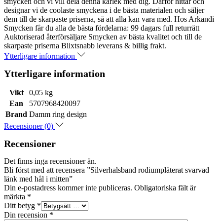
smycken och vi vill dela denna kärlek med dig. Därför hittar och
designar vi de coolaste smyckena i de bästa materialen och säljer
dem till de skarpaste priserna, så att alla kan vara med. Hos Arkandi
Smycken får du alla de bästa fördelarna: 99 dagars full returrätt
Auktoriserad återförsäljare Smycken av bästa kvalitet och till de
skarpaste priserna Blixtsnabb leverans & billig frakt.
Ytterligare information
Ytterligare information
Vikt
0,05 kg
Ean
5707968420097
Brand
Damm ring design
Recensioner (0)
Recensioner
Det finns inga recensioner än.
Bli först med att recensera ”Silverhalsband rodiumpläterat svarvad
länk med hål i mitten”
Din e-postadress kommer inte publiceras.
Obligatoriska fält är
märkta
*
Ditt betyg
*
Din recension
*