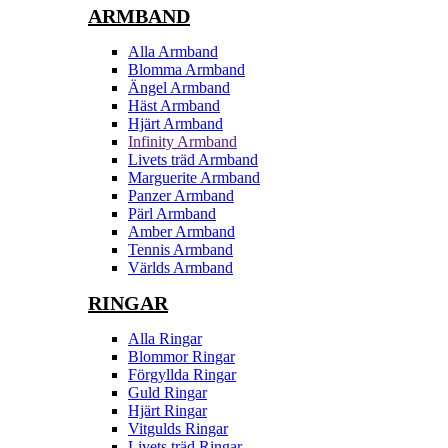
ARMBAND
Alla Armband
Blomma Armband
Ängel Armband
Häst Armband
Hjärt Armband
Infinity Armband
Livets träd Armband
Marguerite Armband
Panzer Armband
Pärl Armband
Amber Armband
Tennis Armband
Världs Armband
RINGAR
Alla Ringar
Blommor Ringar
Förgyllda Ringar
Guld Ringar
Hjärt Ringar
Vitgulds Ringar
Livets träd Ringar