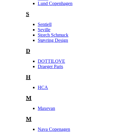
Lund Copenhagen
S
Sentiell
Seville
Storch Schmuck
Støvring Design
D
DOTTILOVE
Draeger Paris
H
HCA
M
Maxevan
M
Nava Copenagen