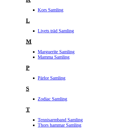
Kors Samling
L
Livets träd Samling
M
Marguerite Samling
Mamma Samling
P
Pärlor Samling
S
Zodiac Samling
T
Tennisarmband Samling
Thors hammar Samling