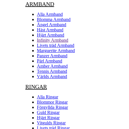
ARMBAND
Alla Armband
Blomma Armband
Ängel Armband
Häst Armband
Hjärt Armband
Infinity Armband
Livets träd Armband
Marguerite Armband
Panzer Armband
Pärl Armband
Amber Armband
Tennis Armband
Världs Armband
RINGAR
Alla Ringar
Blommor Ringar
Förgyllda Ringar
Guld Ringar
Hjärt Ringar
Vitgulds Ringar
Livets träd Ringar