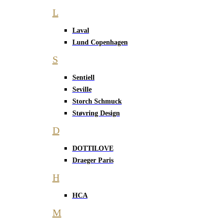
L
Laval
Lund Copenhagen
S
Sentiell
Seville
Storch Schmuck
Støvring Design
D
DOTTILOVE
Draeger Paris
H
HCA
M