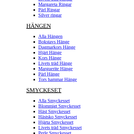
Margareta Ringar
Pärl Ringar
Silver ringar
HÄNGEN
Alla Hängen
Bokstavs Hänge
Dagmarkors Hänge
Hjärt Hänge
Kors Hänge
Livets träd Hänge
Marguerite Hänge
Pärl Hänge
Tors hammar Hänge
SMYCKESET
Alla Smyckesset
Blommigt Smyckesset
Häst Smyckesset
Hästsko Smyckesset
Hjärta Smyckesset
Livets träd Smyckesset
Perle Smyckesset