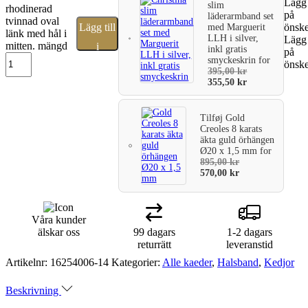
Lägg 
slim
rhodinerad
på
läderarmband set
tvinnad oval
Lägg till
önske
med Marguerit
länk med hål i
LLH i silver,
Lägg 
mitten. mängd
i
inkl gratis
på
smyckeskrin
for
önske
varukorg
395,00
kr
355,50
kr
Tilføj
Gold
Creoles 8 karats
äkta guld örhängen
Ø20 x 1,5 mm
for
895,00
kr
570,00
kr
Våra kunder
älskar oss
99 dagars
1-2 dagars
returrätt
leveranstid
Artikelnr:
16254006-14
Kategorier:
Alle kaeder
,
Halsband
,
Kedjor
Beskrivning