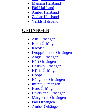
Mamma Halsband
Pärl Halsband
Amber Halsband
Zodiac Halsband
Världs Halsband
ÖRHÄNGEN
Alla Örhängen
Blom Örhängen
Kreoler
Droppformade Örhängen
Ängla Örhängen
Häst Örhängen
Hästsko Örhängen
Hjärta Örhängen
Hoops
Hängande Örhängen
Infinity Örhängen
Kors Örhängen
Livets träd Örhängen
Marguerite Ôrhängen
Pärl Örhängen
Amber Örhängen