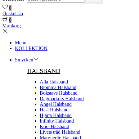
0
Önskelista
0
Varukorg
Menu
KOLLEKTION
Smycken
HALSBAND
Alla Halsband
Blomma Halsband
Bokstavs Halsband
Dagmarkors Halsband
Ängel Halsband
Häst Halsband
Hjärta Halsband
Infinity Halsband
Kors Halsband
Livets träd Halsband
Marguerite Halsband