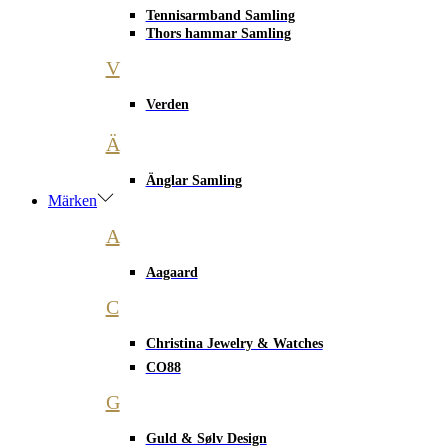
Tennisarmband Samling
Thors hammar Samling
V
Verden
Ä
Änglar Samling
Märken
A
Aagaard
C
Christina Jewelry & Watches
CO88
G
Guld & Sølv Design