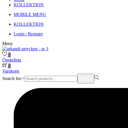
KOLLEKTION
MOBILE MENU
KOLLEKTION
Login / Register
Meny
0
Önskelista
0
Varukorg
Search for:>
Search