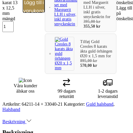
Lägg till i
karat 13
önskelis
med Marguerit
LLH i silver,
x 12,5
Lägg till
varukorg
inkl gratis
mm
på
smyckeskrin
for
mängd
önskelis
395,00
kr
355,50
kr
Tilføj
Gold
Creoles 8 karats
äkta guld örhängen
Ø20 x 1,5 mm
for
895,00
kr
570,00
kr
Våra kunder
älskar oss
99 dagars
1-2 dagars
returrätt
leveranstid
Artikelnr:
64211-14 + 33040-21
Kategorier:
Guld halsband
,
Halsband
Beskrivning
Beskrivning