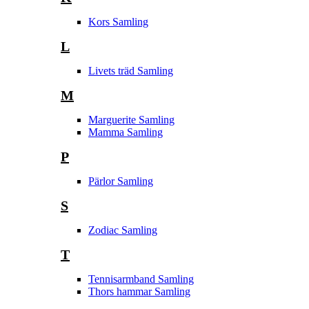
Kors Samling
L
Livets träd Samling
M
Marguerite Samling
Mamma Samling
P
Pärlor Samling
S
Zodiac Samling
T
Tennisarmband Samling
Thors hammar Samling