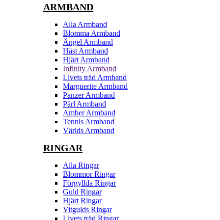
ARMBAND
Alla Armband
Blomma Armband
Ängel Armband
Häst Armband
Hjärt Armband
Infinity Armband
Livets träd Armband
Marguerite Armband
Panzer Armband
Pärl Armband
Amber Armband
Tennis Armband
Världs Armband
RINGAR
Alla Ringar
Blommor Ringar
Förgyllda Ringar
Guld Ringar
Hjärt Ringar
Vitgulds Ringar
Livets träd Ringar