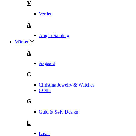
V
Verden
Ä
Änglar Samling
Märken
A
Aagaard
C
Christina Jewelry & Watches
CO88
G
Guld & Sølv Design
L
Laval