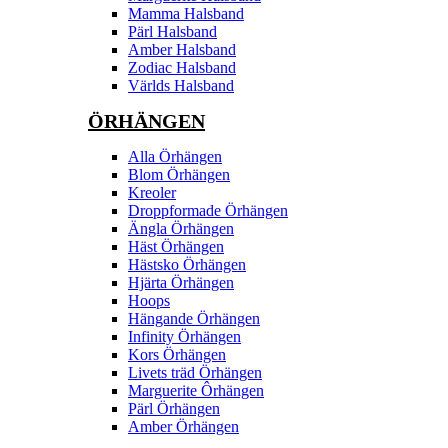
Mamma Halsband
Pärl Halsband
Amber Halsband
Zodiac Halsband
Världs Halsband
ÖRHÄNGEN
Alla Örhängen
Blom Örhängen
Kreoler
Droppformade Örhängen
Ängla Örhängen
Häst Örhängen
Hästsko Örhängen
Hjärta Örhängen
Hoops
Hängande Örhängen
Infinity Örhängen
Kors Örhängen
Livets träd Örhängen
Marguerite Ôrhängen
Pärl Örhängen
Amber Örhängen