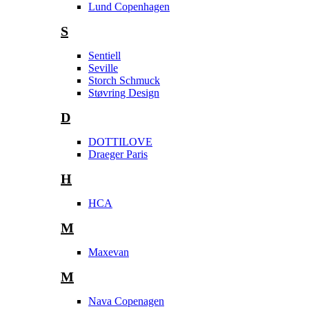
Lund Copenhagen
S
Sentiell
Seville
Storch Schmuck
Støvring Design
D
DOTTILOVE
Draeger Paris
H
HCA
M
Maxevan
M
Nava Copenagen