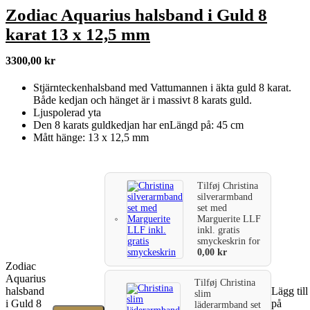
Zodiac Aquarius halsband i Guld 8
karat 13 x 12,5 mm
3300,00
kr
Stjärnteckenhalsband med Vattumannen i äkta guld 8 karat.
Både kedjan och hänget är i massivt 8 karats guld.
Ljuspolerad yta
Den 8 karats guldkedjan har enLängd på: 45 cm
Mått hänge: 13 x 12,5 mm
Tilføj
Christina
silverarmband
set med
Marguerite LLF
inkl. gratis
smyckeskrin
for
0,00
kr
Zodiac
Aquarius
Tilføj
Christina
halsband
Lägg till
slim
i Guld 8
på
läderarmband set