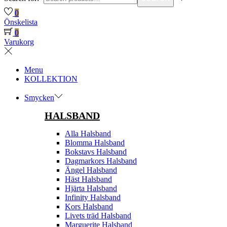
0
Önskelista
0
Varukorg
Menu
KOLLEKTION
Smycken
HALSBAND
Alla Halsband
Blomma Halsband
Bokstavs Halsband
Dagmarkors Halsband
Ängel Halsband
Häst Halsband
Hjärta Halsband
Infinity Halsband
Kors Halsband
Livets träd Halsband
Marguerite Halsband