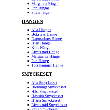
Margareta Ringar
Pärl Ringar
Silver ringar
HÄNGEN
Alla Hängen
Bokstavs Hänge
Dagmarkors Hänge
Hjärt Hänge
Kors Hänge
Livets träd Hänge
Marguerite Hänge
Pärl Hänge
Tors hammar Hänge
SMYCKESET
Alla Smyckesset
Blommigt Smyckesset
Häst Smyckesset
Hästsko Smyckesset
Hjärta Smyckesset
Livets träd Smyckesset
Perle Smyckesset