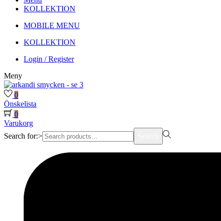
KOLLEKTION
MOBILE MENU
KOLLEKTION
Login / Register
Meny
0
Önskelista
0
Varukorg
Search for:>
Search