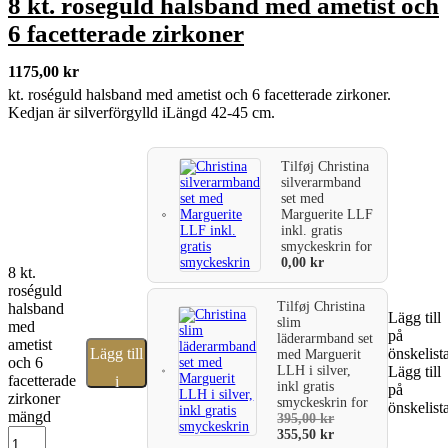
8 kt. roséguld halsband med ametist och
6 facetterade zirkoner
1175,00
kr
kt. roséguld halsband med ametist och 6 facetterade zirkoner.
Kedjan är silverförgylld iLängd 42-45 cm.
Tilføj
Christina
silverarmband
set med
Marguerite LLF
inkl. gratis
smyckeskrin
for
0,00
kr
8 kt.
roséguld
Tilføj
Christina
halsband
Lägg till
slim
med
på
läderarmband set
ametist
Lägg till
önskelist
med Marguerit
och 6
LLH i silver,
Lägg till
facetterade
i
inkl gratis
på
zirkoner
smyckeskrin
for
önskelist
varukorg
mängd
395,00
kr
355,50
kr