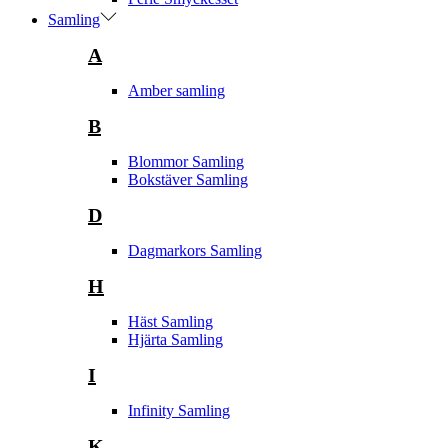
Samling
A
Amber samling
B
Blommor Samling
Bokstäver Samling
D
Dagmarkors Samling
H
Häst Samling
Hjärta Samling
I
Infinity Samling
K