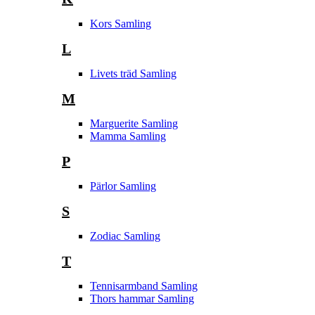
Kors Samling
L
Livets träd Samling
M
Marguerite Samling
Mamma Samling
P
Pärlor Samling
S
Zodiac Samling
T
Tennisarmband Samling
Thors hammar Samling