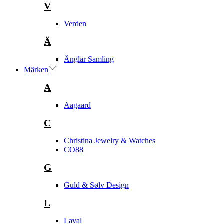
V
Verden
Ä
Änglar Samling
Märken
A
Aagaard
C
Christina Jewelry & Watches
CO88
G
Guld & Sølv Design
L
Laval