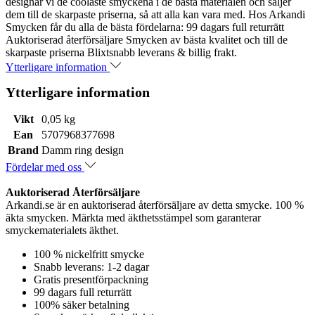
designar vi de coolaste smyckena i de bästa materialen och säljer
dem till de skarpaste priserna, så att alla kan vara med. Hos Arkandi
Smycken får du alla de bästa fördelarna: 99 dagars full returrätt
Auktoriserad återförsäljare Smycken av bästa kvalitet och till de
skarpaste priserna Blixtsnabb leverans & billig frakt.
Ytterligare information
Ytterligare information
Vikt
0,05 kg
Ean
5707968377698
Brand
Damm ring design
Fördelar med oss
Auktoriserad Återförsäljare
Arkandi.se är en auktoriserad återförsäljare av detta smycke. 100 %
äkta smycken. Märkta med äkthetsstämpel som garanterar
smyckematerialets äkthet.
100 % nickelfritt smycke
Snabb leverans: 1-2 dagar
Gratis presentförpackning
99 dagars full returrätt
100% säker betalning