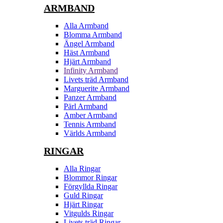
ARMBAND
Alla Armband
Blomma Armband
Ängel Armband
Häst Armband
Hjärt Armband
Infinity Armband
Livets träd Armband
Marguerite Armband
Panzer Armband
Pärl Armband
Amber Armband
Tennis Armband
Världs Armband
RINGAR
Alla Ringar
Blommor Ringar
Förgyllda Ringar
Guld Ringar
Hjärt Ringar
Vitgulds Ringar
Livets träd Ringar