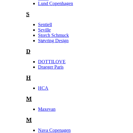
Lund Copenhagen
S
Sentiell
Seville
Storch Schmuck
Støvring Design
D
DOTTILOVE
Draeger Paris
H
HCA
M
Maxevan
M
Nava Copenagen