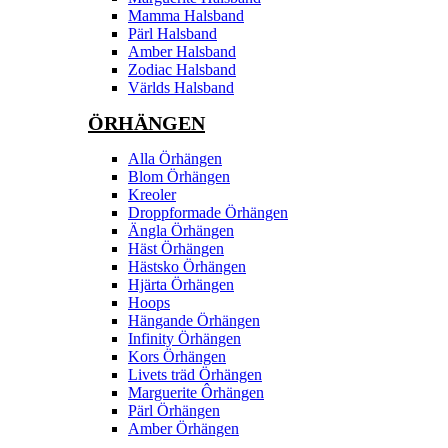
Mamma Halsband
Pärl Halsband
Amber Halsband
Zodiac Halsband
Världs Halsband
ÖRHÄNGEN
Alla Örhängen
Blom Örhängen
Kreoler
Droppformade Örhängen
Ängla Örhängen
Häst Örhängen
Hästsko Örhängen
Hjärta Örhängen
Hoops
Hängande Örhängen
Infinity Örhängen
Kors Örhängen
Livets träd Örhängen
Marguerite Ôrhängen
Pärl Örhängen
Amber Örhängen