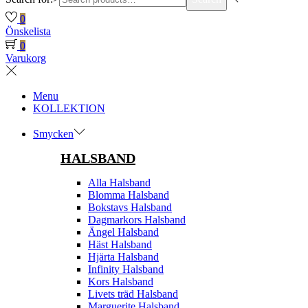
0
Önskelista
0
Varukorg
Menu
KOLLEKTION
Smycken
HALSBAND
Alla Halsband
Blomma Halsband
Bokstavs Halsband
Dagmarkors Halsband
Ängel Halsband
Häst Halsband
Hjärta Halsband
Infinity Halsband
Kors Halsband
Livets träd Halsband
Marguerite Halsband