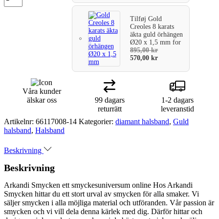
Tilføj
Gold
Creoles 8 karats
äkta guld örhängen
Ø20 x 1,5 mm
for
895,00
kr
570,00
kr
Våra kunder
älskar oss
99 dagars
1-2 dagars
returrätt
leveranstid
Artikelnr:
66117008-14
Kategorier:
diamant halsband
,
Guld
halsband
,
Halsband
Beskrivning
Beskrivning
Arkandi Smycken ett smyckesuniversum online Hos Arkandi
Smycken hittar du ett stort urval av smycken för alla smaker. Vi
säljer smycken i alla möjliga material och utföranden. Vår passion är
smycken och vi vill dela denna kärlek med dig. Därför hittar och