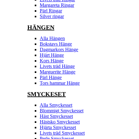
Margareta Ringar
Pärl Ringar
Silver ringar
HÄNGEN
Alla Hängen
Bokstavs Hänge
Dagmarkors Hänge
Hjärt Hänge
Kors Hänge
Livets träd Hänge
Marguerite Hänge
Pärl Hänge
Tors hammar Hänge
SMYCKESET
Alla Smyckesset
Blommigt Smyckesset
Häst Smyckesset
Hästsko Smyckesset
Hjärta Smyckesset
Livets träd Smyckesset
Perle Smyckesset